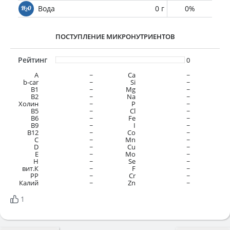
Вода
0 г
0%
ПОСТУПЛЕНИЕ МИКРОНУТРИЕНТОВ
Рейтинг
0
A
~
Ca
~
b-car
~
Si
~
В1
~
Mg
~
B2
~
Na
~
Холин
~
P
~
B5
~
Cl
~
B6
~
Fe
~
B9
~
I
~
B12
~
Co
~
C
~
Mn
~
D
~
Cu
~
E
~
Mo
~
H
~
Se
~
вит.К
~
F
~
PP
~
Cr
~
Калий
~
Zn
~
1