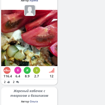
Автор
Ирина
116.4
6.4
8.9
2.7
12
2
2
Жареный кабачок с
творогом и базиликом
Автор
Ольга