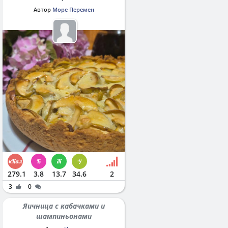
Автор
Море Перемен
279.1
3.8
13.7
34.6
2
3
0
Яичница с кабачками и
шампиньонами