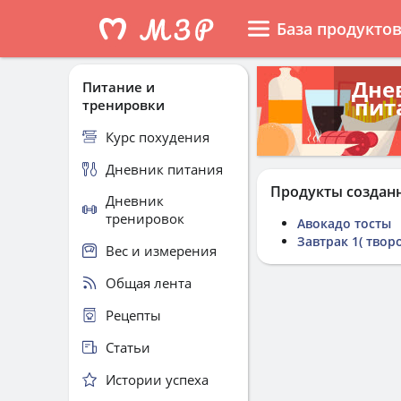
База продукто
Дне
Питание и
пит
тренировки
Курс похудения
Дневник питания
Продукты создан
Дневник
тренировок
Авокадо тосты
Завтрак 1( творо
Вес и измерения
Общая лента
Рецепты
Статьи
Истории успеха