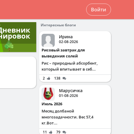
Войти
Интересные блоги
Дневник
нировок
Ирина
02-08-2026
Рисовый завтрак для
выведения солей
Рис – природный абсорбент,
который впитывает в себ...
2
138
Марусичка
01-08-2026
Июль 2026
Месяц долбаной
многозадачности. Вес 57,4
кг.Вот...
11
79