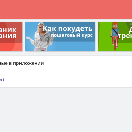
в
Как похудеть
вник
ания
тре
пошаговый курс
ные в приложении
г)