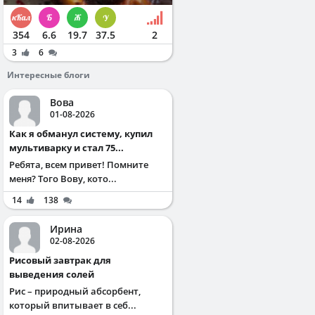
354
6.6
19.7
37.5
2
3
6
Интересные блоги
Вова
01-08-2026
Как я обманул систему, купил
мультиварку и стал 75...
Ребята, всем привет! Помните
меня? Того Вову, кото...
14
138
Ирина
02-08-2026
Рисовый завтрак для
выведения солей
Рис – природный абсорбент,
который впитывает в себ...