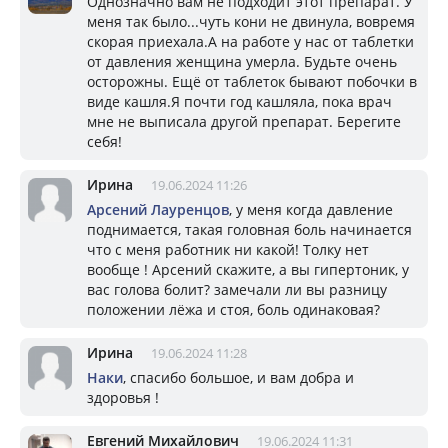
Однозначно вам не подходит этот препарат. У
меня так было...чуть кони не двинула, вовремя
скорая приехала.А на работе у нас от таблетки
от давления женщина умерла. Будьте очень
осторожны. Ещё от таблеток бывают побочки в
виде кашля.Я почти год кашляла, пока врач
мне не выписала другой препарат. Берегите
себя!
Ирина
19.06.2024 11:26
Арсений Лауренцов
, у меня когда давление
поднимается, такая головная боль начинается
что с меня работник ни какой! Толку нет
вообще ! Арсений скажите, а вы гипертоник, у
вас голова болит? замечали ли вы разницу
положении лёжа и стоя, боль одинаковая?
Ирина
19.06.2024 11:28
Наки
, спасибо большое, и вам добра и
здоровья !
Евгений Михайлович
19.06.2024 11:31