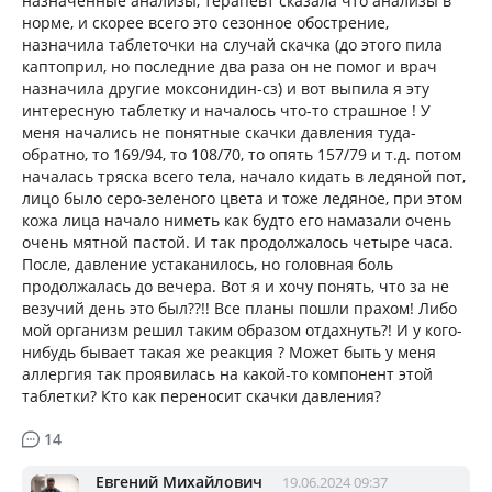
назначенные анализы, терапевт сказала что анализы в
норме, и скорее всего это сезонное обострение,
назначила таблеточки на случай скачка (до этого пила
каптоприл, но последние два раза он не помог и врач
назначила другие моксонидин-сз) и вот выпила я эту
интересную таблетку и началось что-то страшное ! У
меня начались не понятные скачки давления туда-
обратно, то 169/94, то 108/70, то опять 157/79 и т.д. потом
началась тряска всего тела, начало кидать в ледяной пот,
лицо было серо-зеленого цвета и тоже ледяное, при этом
кожа лица начало ниметь как будто его намазали очень
очень мятной пастой. И так продолжалось четыре часа.
После, давление устаканилось, но головная боль
продолжалась до вечера. Вот я и хочу понять, что за не
везучий день это был??!! Все планы пошли прахом! Либо
мой организм решил таким образом отдахнуть?! И у кого-
нибудь бывает такая же реакция ? Может быть у меня
аллергия так проявилась на какой-то компонент этой
таблетки? Кто как переносит скачки давления?
14
Евгений Михайлович
19.06.2024 09:37