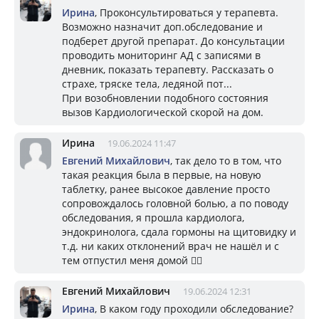
Ирина
, Проконсультироваться у терапевта.
Возможно назначит доп.обследование и
подберет другой препарат. До консультации
проводить мониторинг АД с записями в
дневник, показать терапевту. Рассказать о
страхе, тряске тела, ледяной пот...
При возобновлении подобного состояния
вызов Кардиологической скорой на дом.
Ирина
19.06.2024 11:47
Евгений Михайлович
, так дело то в том, что
такая реакция была в первые, на новую
таблетку, ранее высокое давление просто
сопровождалось головной болью, а по поводу
обследования, я прошла кардиолога,
эндокринолога, сдала гормоны на щитовидку и
т.д. ни каких отклонений врач не нашёл и с
тем отпустил меня домой 🤷‍♀️
Евгений Михайлович
19.06.2024 12:31
Ирина
, В каком году проходили обследование?