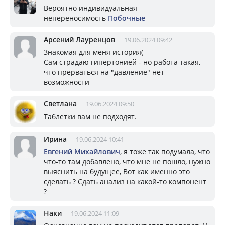
Вероятно индивидуальная
непереносимость
Побочные
Арсений Лауренцов
19.06.2024 09:42
Знакомая для меня история(
Сам страдаю гипертонией - но работа такая,
что прерваться на "давление" нет
возможности
Светлана
19.06.2024 09:50
Таблетки вам не подходят.
Ирина
19.06.2024 10:41
Евгений Михайлович
, я тоже так подумала, что
что-то там добавлено, что мне не пошло, нужно
выяснить на будущее, Вот как именно это
сделать ? Сдать анализ на какой-то компонент
?
Наки
19.06.2024 11:09