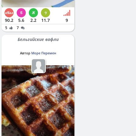
90.2
5.6
2.2
11.7
9
5
7
Бельгийские вафли
Автор
Море Перемен