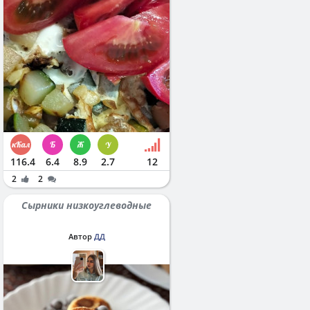
116.4
6.4
8.9
2.7
12
2
2
Сырники низкоуглеводные
Автор
ДД