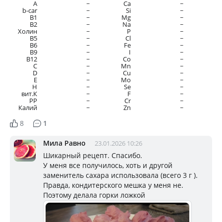
A
~
Ca
~
b-car
~
Si
~
В1
~
Mg
~
B2
~
Na
~
Холин
~
P
~
B5
~
Cl
~
B6
~
Fe
~
B9
~
I
~
B12
~
Co
~
C
~
Mn
~
D
~
Cu
~
E
~
Mo
~
H
~
Se
~
вит.К
~
F
~
PP
~
Cr
~
Калий
~
Zn
~
8
1
Мила Равно
23.01.2026 10:26
Шикарный рецепт. Спасибо.
У меня все получилось, хоть и другой
заменитель сахара использовала (всего 3 г ).
Правда, кондитерского мешка у меня не.
Поэтому делала горки ложкой