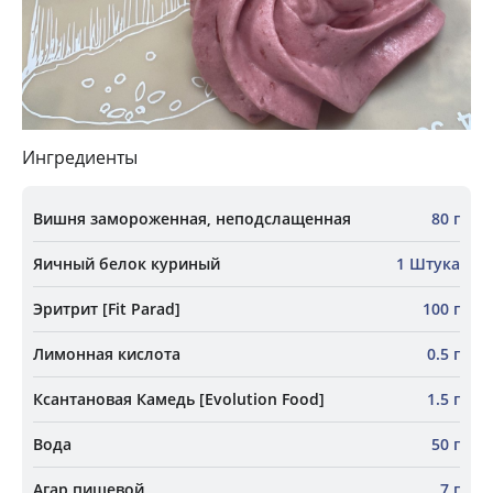
Ингредиенты
Вишня замороженная, неподслащенная
80 г
Яичный белок куриный
1 Штука
Эритрит [Fit Parad]
100 г
Лимонная кислота
0.5 г
Ксантановая Камедь [Evolution Food]
1.5 г
Вода
50 г
Агар пищевой
7 г