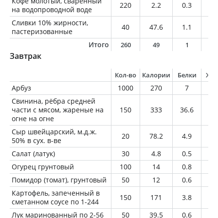
Кофе молотый, сваренный
220
2.2
0.3
0
на водопроводной воде
Сливки 10% жирности,
40
47.6
1.1
4
пастеризованные
Итого
260
49
1
4
Завтрак
Кол-во
Калории
Белки
Жи
Арбуз
1000
270
7
1
Свинина, рёбра средней
части с мясом, жареные на
150
333
36.6
19
огне на огне
Сыр швейцарский, м.д.ж.
20
78.2
4.9
6.
50% в сух. в-ве
Салат (латук)
30
4.8
0.5
0.
Огурец грунтовый
100
14
0.8
0.
Помидор (томат), грунтовый
50
12
0.6
0.
Картофель, запеченный в
150
171
3.8
8
сметанном соусе по 1-244
Лук маринованный по 2-56
50
39.5
0.6
2.