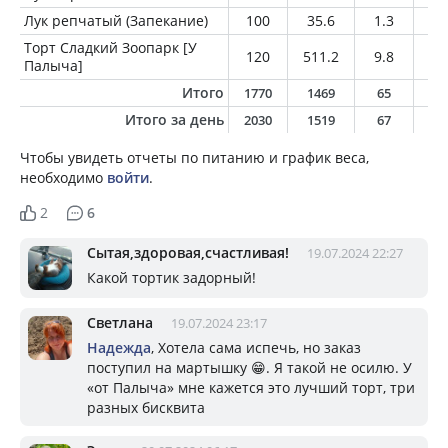
Лук репчатый (Запекание)
100
35.6
1.3
0.
Торт Сладкий Зоопарк [У
120
511.2
9.8
25
Палыча]
Итого
1770
1469
65
6
Итого за день
2030
1519
67
6
Чтобы увидеть отчеты по питанию и график веса,
необходимо
войти
.
2
6
Сытая,здоровая,счастливая!
19.07.2024 22:27
Какой тортик задорный!
Светлана
19.07.2024 23:17
Надежда
, Хотела сама испечь, но заказ
поступил на мартышку 😁. Я такой не осилю. У
«от Палыча» мне кажется это лучший торт, три
разных бисквита