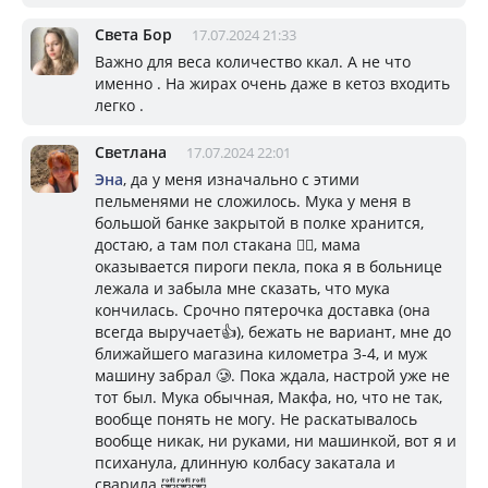
Света Бор
17.07.2024 21:33
Важно для веса количество ккал. А не что
именно . На жирах очень даже в кетоз входить
легко .
Светлана
17.07.2024 22:01
Эна
, да у меня изначально с этими
пельменями не сложилось. Мука у меня в
большой банке закрытой в полке хранится,
достаю, а там пол стакана 🤦‍♀️, мама
оказывается пироги пекла, пока я в больнице
лежала и забыла мне сказать, что мука
кончилась. Срочно пятерочка доставка (она
всегда выручает👍), бежать не вариант, мне до
ближайшего магазина километра 3-4, и муж
машину забрал 🥲. Пока ждала, настрой уже не
тот был. Мука обычная, Макфа, но, что не так,
вообще понять не могу. Не раскатывалось
вообще никак, ни руками, ни машинкой, вот я и
психанула, длинную колбасу закатала и
сварила 🤣🤣🤣