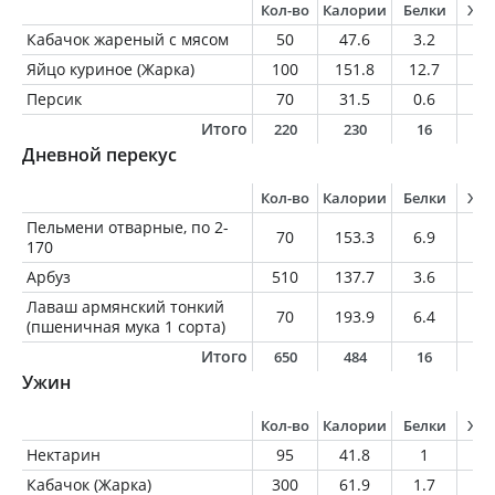
Кол-во
Калории
Белки
Жи
Кабачок жареный с мясом
50
47.6
3.2
2.
Яйцо куриное (Жарка)
100
151.8
12.7
10
Персик
70
31.5
0.6
0.
Итого
220
230
16
1
Дневной перекус
Кол-во
Калории
Белки
Жи
Пельмени отварные, по 2-
70
153.3
6.9
9.
170
Арбуз
510
137.7
3.6
0.
Лаваш армянский тонкий
70
193.9
6.4
0.
(пшеничная мука 1 сорта)
Итого
650
484
16
1
Ужин
Кол-во
Калории
Белки
Жи
Нектарин
95
41.8
1
0.
Кабачок (Жарка)
300
61.9
1.7
0.