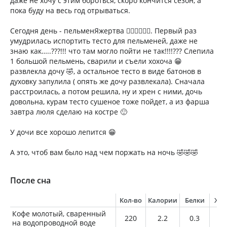
даже не хочу с этим бороться, скоро кончится сезон, а
пока буду на весь год отрываться.
Сегодня день - пельменЯжертва 🤦‍♀️🤦‍♀️🤦‍♀️. Первый раз
умудрилась испортить тесто для пельменей, даже не
знаю как…..???!!! что там могло пойти не так!!!!??? Слепила
1 большой пельмень, сварили и съели хохоча 😁
развлекла дочу 🤣, а остальное тесто в виде батонов в
духовку запулила ( опять же дочу развлекала). Сначала
расстроилась, а потом решила, ну и хрен с ними, дочь
довольна, курам тесто сушеное тоже пойдет, а из фарша
завтра люля сделаю на костре 🙂
У дочи все хорошо лепится 😁
А это, чтоб вам было над чем поржать на ночь 🤣🤣🤣
После сна
Кол-во
Калории
Белки
Жи
Кофе молотый, сваренный
220
2.2
0.3
0
на водопроводной воде