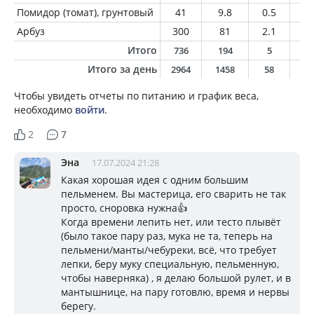
Помидор (томат), грунтовый
41
9.8
0.5
0.
Арбуз
300
81
2.1
0.
Итого
736
194
5
1
Итого за день
2964
1458
58
4
Чтобы увидеть отчеты по питанию и график веса,
необходимо
войти
.
2
7
Эна
17.07.2024 21:28
Какая хорошая идея с одним большим
пельменем. Вы мастерица, его сварить не так
просто, сноровка нужна👍
Когда времени лепить нет, или тесто плывёт
(было такое пару раз, мука не та, теперь на
пельмени/манты/чебуреки, всё, что требует
лепки, беру муку специальную, пельменную,
чтобы наверняка) , я делаю большой рулет, и в
мантышнице, на пару готовлю, время и нервы
берегу.