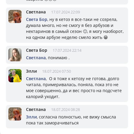
Светлана
17.07.2024 22:09
Света Бор
, ну в кетоз я все-таки не созрела,
думала много, но не смогу я без арбузов и
нектаринов в самый сезон 🙂, я могу наоборот,
на одном арбузе неделю смело жить 😁
Света Бор
17.07.2024 22:14
Светлана
, понимаю .
Элли
18.07.2024 07:50
Светлана
, О я тоже к кетозу не готова, долго
читала, примеривалась, поняла, пока это не
мое совершенно, да и вес просто на подсчете
калорий уходит.
Светлана
18.07.2024 08:28
Элли
, согласна полностью, не вижу смысла
пока так заморачиваться