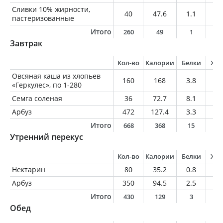
Сливки 10% жирности,
40
47.6
1.1
4
пастеризованные
Итого
260
49
1
4
Завтрак
Кол-во
Калории
Белки
Жи
Овсяная каша из хлопьев
160
168
3.8
6.
«Геркулес», по 1-280
Семга соленая
36
72.7
8.1
4.
Арбуз
472
127.4
3.3
0.
Итого
668
368
15
1
Утренний перекус
Кол-во
Калории
Белки
Жи
Нектарин
80
35.2
0.8
0.
Арбуз
350
94.5
2.5
0.
Итого
430
129
3
0
Обед