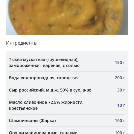
Ингредиенты
Тыква мускатная (грушевидная),
150 г
замороженная, вареная, c солью
Вода водопроводная, городская
200 г
Сыр российский, м.д.ж. 50% в сух. в-ве
30 г
Масло сливочное 72,5% жирности,
10 г
крестьянское
Шампиньоны (Жарка)
100 г
Овощи маринованные, сладкие
100 г