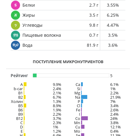
Белки
2.7 г
3.55%
Жиры
3.5 г
6.25%
Углеводы
9.8 г
4.47%
Пищевые волокна
0.7 г
3.5%
Вода
81.9 г
3.6%
ПОСТУПЛЕНИЕ МИКРОНУТРИЕНТОВ
Рейтинг
5
A
9.9%
Ca
6.1%
b-car
2.4%
Si
1%
В1
2.1%
Mg
2.2%
B2
6.7%
Na
21.9%
Холин
1.3%
P
7%
B5
8.9%
Cl
3.4%
B6
1.9%
Fe
2.6%
B9
2.2%
I
2.4%
B12
3.7%
Co
24%
C
2.3%
Mn
3.8%
D
1%
Cu
12.1%
E
1.2%
Mo
0.4%
H
6.4%
Se
11.3%