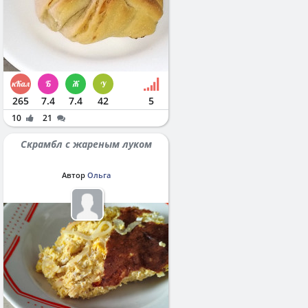
265
7.4
7.4
42
5
10
21
Скрамбл с жареным луком
Автор
Ольга