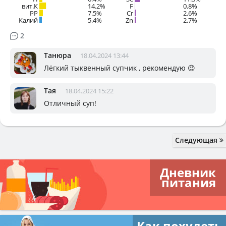
вит.К
14.2%
F
0.8%
PP
7.5%
Cr
2.6%
Калий
5.4%
Zn
2.7%
2
Танюра
18.04.2024 13:44
Лёгкий тыквенный супчик , рекомендую 😉
Тая
18.04.2024 15:22
Отличный суп!
Следующая
Дневник
питания
Как похудеть