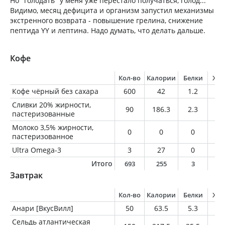
Но "голодать" у меня уже перестало получаться, голод...
Видимо, месяц дефицита и организм запустил механизмы
экстренного возврата - повышение грелина, снижение
пептида YY и лептина. Надо думать, что делать дальше.
Кофе
Кол-во
Калории
Белки
Жи
Кофе чёрный без сахара
600
42
1.2
3
Сливки 20% жирности,
90
186.3
2.3
1
пастеризованные
Молоко 3,5% жирности,
0
0
0
0
пастеризованное
Ultra Omega-3
3
27
0
3
Итого
693
255
3
2
Завтрак
Кол-во
Калории
Белки
Жи
Анари [ВкусВилл]
50
63.5
5.3
3.
Сельдь атлантическая