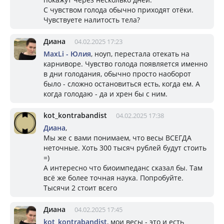
С чувством голода обычно приходят отёки.
Чувствуете налитость тела?
Диана
04.02.2025 17:23
MaxLi - Юлия
, ноуп, перестала отекать на
карниворе. Чувство голода появляется именно
в дни голодания, обычно просто наоборот
было - сложно остановиться есть, когда ем. А
когда голодаю - да и хрен бы с ним.
kot_kontrabandist
04.02.2025 17:38
Диана
,
Мы же с вами понимаем, что весы ВСЕГДА
неточные. Хоть 300 тысяч рублей будут стоить
=)
А интересно что биоимпеданс сказал бы. Там
всё же более точная наука. Попробуйте.
Тысячи 2 стоит всего
Диана
04.02.2025 17:45
kot_kontrabandist
, мои весы - это и есть