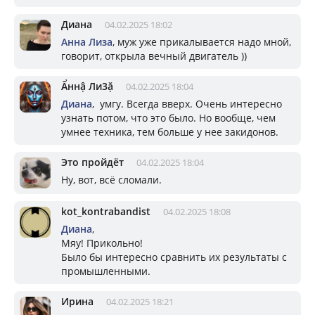
Диана
04.02.2025 18:02
Анна Лиза
, муж уже прикалывается надо мной,
говорит, открыла вечный двигатель ))
Ẩннậ Ли3ặ
04.02.2025 18:04
Диана
, умгу. Всегда вверх. Очень интересно
узнать потом, что это было. Но вообще, чем
умнее техника, тем больше у нее закидонов.
Это пройдёт
04.02.2025 18:04
Ну, вот, всё сломали.
kot_kontrabandist
04.02.2025 18:08
Диана
,
Мяу! Прикольно!
Было бы интересно сравнить их результаты с
промышленными.
Ирина
04.02.2025 18:21