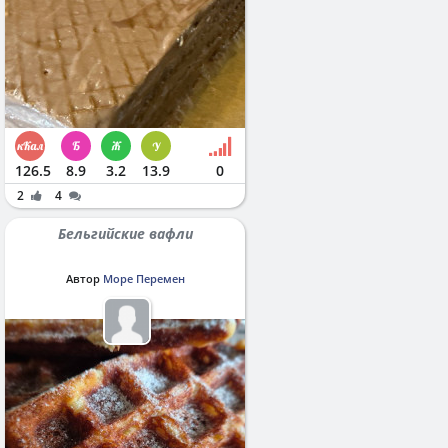
126.5
8.9
3.2
13.9
0
2
4
Бельгийские вафли
Автор
Море Перемен