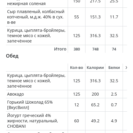
150
217.5
25.5
12
нежирная соленая
Сыр плавленый, колбасный
копченый, м.д.ж. 40% в сух.
55
151.3
11.7
10
в-ве
Курица, цыплята-бройлеры,
темное мясо с кожей,
125
316.3
32.5
19
запечённое
Итого
380
748
74
4
Обед
Кол-во
Калории
Белки
Жи
Курица, цыплята-бройлеры,
темное мясо с кожей,
125
316.3
32.5
19
запечённое
Авокадо
125
200
2.5
18
Горький Шоколад 65%
12
65.2
0.7
4.
[ВкусВилл]
Йогурт греческий 4%
жирности, натуральный,
60
49.2
4.9
2.
CHOBANI