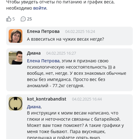
Чтобы увидеть отчеты по питанию и график веса,
необходимо
войти
.
5
25
Елена Петрова
04.02.2025 16:24
А взвеситься на чужих весах негде?
Диана
04.02.2025 16:27
Елена Петрова
, этим я признаю свою
психологическую несостоятельность ))) а
вообще, нет, негде. У всех знакомых обычные
весы без импеданса. Просто вес без
аномалий - 77.2кг сегодня.
kot_kontrabandist
04.02.2025 16:44
Диана
,
В инструкции к моим весам написано, что
глюки и неточности связаны с батарейкой.
Может вам тоже поможет? А такие графики у
меня тоже бывают. Пара вкусняшек,
передышка и пойдёте опять вниз.