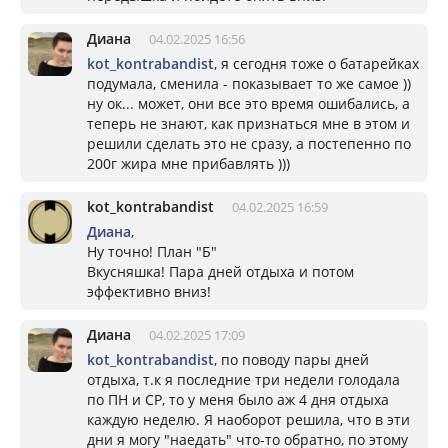
Диана
04.02.2025 16:56
kot_kontrabandist
, я сегодня тоже о батарейках
подумала, сменила - показывает то же самое ))
ну ок... может, они все это время ошибались, а
теперь не знают, как признаться мне в этом и
решили сделать это не сразу, а постепенно по
200г жира мне прибавлять )))
kot_kontrabandist
04.02.2025 16:59
Диана
,
Ну точно! План "Б"
Вкусняшка! Пара дней отдыха и потом
эффективно вниз!
Диана
04.02.2025 17:09
kot_kontrabandist
, по поводу пары дней
отдыха, т.к я последние три недели голодала
по ПН и СР, то у меня было аж 4 дня отдыха
каждую неделю. Я наоборот решила, что в эти
дни я могу "наедать" что-то обратно, по этому