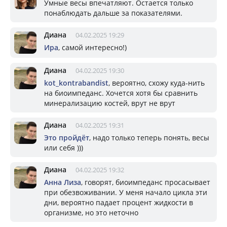
Умные весы впечатляют. Остается только
понаблюдать дальше за показателями.
Диана
04.02.2025 19:29
Ира
, самой интересно!)
Диана
04.02.2025 19:30
kot_kontrabandist
, вероятно, схожу куда-нить
на биоимпеданс. Хочется хотя бы сравнить
минерализацию костей, врут не врут
Диана
04.02.2025 19:31
Это пройдёт
, надо только теперь понять, весы
или себя )))
Диана
04.02.2025 19:32
Анна Лиза
, говорят, биоимпеданс просасывает
при обезвоживании. У меня начало цикла эти
дни, вероятно падает процент жидкости в
организме, но это неточно