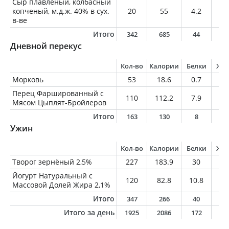
Сыр плавленый, колбасный
копченый, м.д.ж. 40% в сух.
20
55
4.2
3.
в-ве
Итого
342
685
44
4
Дневной перекус
Кол-во
Калории
Белки
Жи
Морковь
53
18.6
0.7
0.
Перец Фаршированный с
110
112.2
7.9
5.
Мясом Цыплят-Бройлеров
Итого
163
130
8
5
Ужин
Кол-во
Калории
Белки
Жи
Творог зернёный 2,5%
227
183.9
30
4.
Йогурт Натуральный с
120
82.8
10.8
2.
Массовой Долей Жира 2,1%
Итого
347
266
40
7
Итого за день
1925
2086
172
13