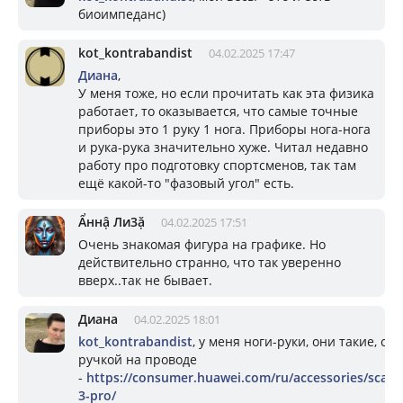
биоимпеданс)
kot_kontrabandist
04.02.2025 17:47
Диана
,
У меня тоже, но если прочитать как эта физика
работает, то оказывается, что самые точные
приборы это 1 руку 1 нога. Приборы нога-нога
и рука-рука значительно хуже. Читал недавно
работу про подготовку спортсменов, так там
ещё какой-то "фазовый угол" есть.
Ẩннậ Ли3ặ
04.02.2025 17:51
Очень знакомая фигура на графике. Но
действительно странно, что так уверенно
вверх..так не бывает.
Диана
04.02.2025 18:01
kot_kontrabandist
, у меня ноги-руки, они такие, с
ручкой на проводе
-
https://consumer.huawei.com/ru/accessories/scale-
3-pro/