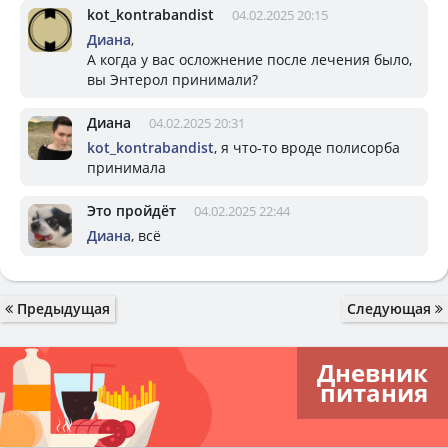
kot_kontrabandist
04.02.2025 20:15
Диана
,
А когда у вас осложнение после лечения было,
вы Энтерол принимали?
Диана
04.02.2025 20:31
kot_kontrabandist
, я что-то вроде полисорба
принимала
Это пройдёт
04.02.2025 22:44
Диана
, всё
Предыдущая
Следующая
Дневник
питания