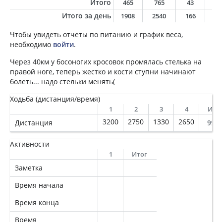
Итого
465
765
43
4
Итого за день
1908
2540
166
16
Чтобы увидеть отчеты по питанию и график веса,
необходимо
войти
.
Через 40км у босоногих кросовок промялась стелька на
правой ноге, теперь жестко и кости ступни начинают
болеть... надо стельки менять(
Ходьба (дистанция/время)
1
2
3
4
Ито
3200
2750
1330
2650
Дистанция
993
Активности
1
Итог
Заметка
Время начала
Время конца
Время