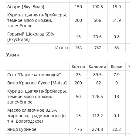
Анари [ВкусВилл]
150
190.5
15.9
1
Курица, цыплята-бройлеры,
темное мясо с кожей,
200
506
51.9
31
запечённое
Горький Шоколад 65%
13
70.6
0.8
4.
[ВкусВилл]
Итого
363
767
68
4
Ужин
Кол-во
Калории
Белки
Жи
Сыр "Пармезан молодой"
25
89.5
7.9
6.
Вино Красное Сухое [Matsu]
200
162
0
0
Курица, цыплята-бройлеры,
темное мясо с кожей,
50
126.5
13
7.
запечённое
Масло сливочное 82,5%
жирности, традиционное (в
15
112.2
0.1
12
т.ч. Вологодское)
Яйцо куриное
175
274.8
22.2
20