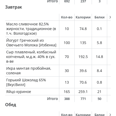
Итого
692
237
3
2
Завтрак
Кол-во
Калории
Белки
Жи
Масло сливочное 82,5%
жирности, традиционное (в
10
74.8
0.1
8.
т.ч. Вологодское)
Йогурт Греческий из
100
135
5.8
8
Овечьего Молока [Избенка]
Сыр плавленый, колбасный
копченый, м.д.ж. 40% в сух.
70
192.5
14.8
13
в-ве
Икра минтая пробойная,
30
39.6
8.4
0.
соленая
Горький Шоколад 65%
13
70.6
0.8
4.
[ВкусВилл]
Яйцо куриное
165
259.1
21
1
Итого
388
771
50
5
Обед
Кол-во
Калории
Белки
Жи