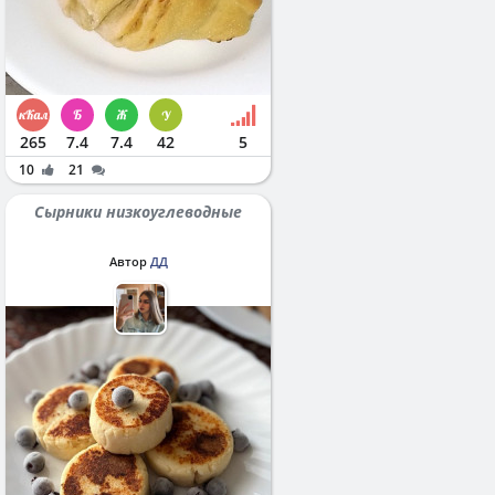
265
7.4
7.4
42
5
10
21
Сырники низкоуглеводные
Автор
ДД