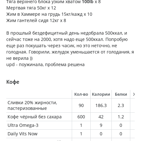
Тяга верхнего блока узким хватом
100lb
х 8
Мертвая тяга 50кг х 12
Жим в Хаммере на грудь 15кг/кажд х 10
Жим гантелей сидя 12кг х 8
В прошлый бездефицитный день недобрала 500ккал, и
сейчас тоже на 2000, хотя надо еще 500ккал. Попробую
еще раз покушать через часик, но это неточно, не
голодная. Говорили, желудок уменьшается от голодания, я
не верила ))
upd - поужинала, проблема решена
Кофе
Кол-во
Калории
Белки
Жи
Сливки 20% жирности,
90
186.3
2.3
1
пастеризованные
Кофе чёрный без сахара
600
42
1.2
3
Ultra Omega-3
1
9
0
1
Daily Vits Now
1
0
0
0