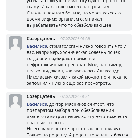
укола. А если уже невмоготу будет терпеть, то
скажу. И как-то же смогла настроиться.
Сначала немного больно, но через какое-то
время видимо организм сам начал
вырабатывать что-то обезболивающее.
Созерцатель
07.07.2026 01:38
Василиса
, стоматологам нужно говорить что у
вас, например, хроническая болезнь почек -
тогда они подбирают наименее
нефротоксичный препарат. Мне, например,
нельзя лидокаин, как оказалось. Александр
Николаевич сказал - какой можно, но я пока не
запомнил - нужно ещё раз посмотреть.
Созерцатель
07.07.2026 01:41
Василиса
, доктор Мясников считает, что
препаратом выбора при обезболивании
является амитриптилин. Хотя у него тоже есть
опасные стороны.
Но его вам в аптеке просто так не продадут.
Только по рецепту. А рецепт терапевты боятся