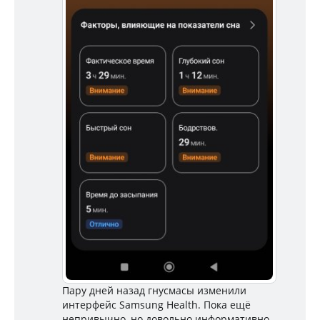
Пару дней назад гнусмасы изменили
интерфейс Samsung Health. Пока ещё
непривычно, но довольно информативно.