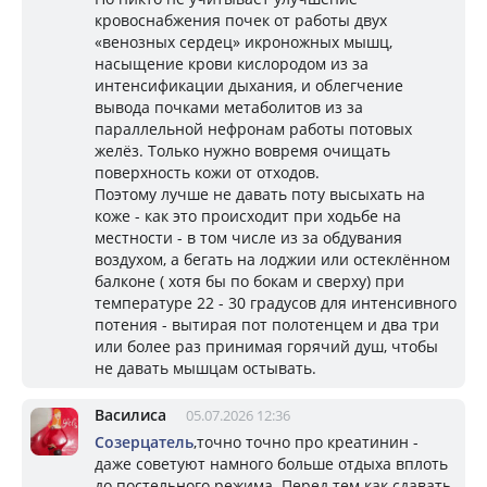
кровоснабжения почек от работы двух
«венозных сердец» икроножных мышц,
насыщение крови кислородом из за
интенсификации дыхания, и облегчение
вывода почками метаболитов из за
параллельной нефронам работы потовых
желёз. Только нужно вовремя очищать
поверхность кожи от отходов.
Поэтому лучше не давать поту высыхать на
коже - как это происходит при ходьбе на
местности - в том числе из за обдувания
воздухом, а бегать на лоджии или остеклённом
балконе ( хотя бы по бокам и сверху) при
температуре 22 - 30 градусов для интенсивного
потения - вытирая пот полотенцем и два три
или более раз принимая горячий душ, чтобы
не давать мышцам остывать.
Василиса
05.07.2026 12:36
Созерцатель
,точно точно про креатинин -
даже советуют намного больше отдыха вплоть
до постельного режима. Перед тем как сдавать