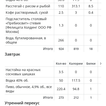
Расстегай с рисом и рыбой
110
313.1
8.5
14
Кофе растворимый, сухой
2.5
3
0.4
0.
Подсластитель столовый
«Пребиосвит» стевия
1.3
0
0
0
[Фелицата Холдинг ООО РФ
Москва]
Вода, бутилированная, в
266
0
0
0
общем
Итого
924
819
18
2
Завтрак
Кол-во
Калории
Белки
Жи
Настойка на красных
3.5
0
0
0
сосновых шишках
Водка 40% об.
50
117.5
0
0
Пиво, обычное, 4,9% об., все
220.4
94.8
1
0
виды
Итого
273
212
1
0
Утренний перекус