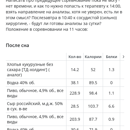
Написать про предыдущее соревнование пока не могу -
нет времени, и как то нужно попасть к терапевту к 14:00,
взять направление на анализы, хотя не уверен, есть ли в
этом смысл? Послезавтра в 10:40 к сосудистой (сильно)
хирургине, - будут ли готовы анализы за сутки?
Положение в соревновании на 11 часов:
После сна
Кол-во
Калории
Белки
Жи
Хлопья кукурузные без
сахара [ТД-холдинг] (
14.2
52
1.3
0.
аналог)
Водка 40% об.
38.1
89.5
0
0
Пиво, обычное, 4,9% об., все
228.9
98.4
1.1
0
виды
Сыр российский, м.д.ж. 50%
28.5
103.7
6.6
8.
в сух. в-ве
Пиво, обычное, 4,9% об., все
203.9
87.7
0.9
0
виды
Водка 40% об.
30.6
71.9
0
0