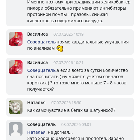
Именно поэтому при эрадикации хеликобактер
пилори обязательно применяют ингибиторы
протонной помпы - празолы, снижая
кислотность содержимого желудка.
Василиса
07.07.2026 10:19
Созерцатель
,прямо кардинальные улучшения
по анализам
Василиса
07.07.2026 10:21
Созерцатель
,а если всего за сутки количество
сна посчитать ( ну может с учетом сончасов
коротких ) ? то тоже много меньше 7 - 8 часов
получается?
Наталья
07.07.2026 18:30
Как самочувствие в бегах за шатунихой?
Созерцатель
08.07.2026 09:01
Наталья
, не догнал...
Зато хорошо разогрелся и пропотел. Заодно