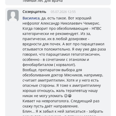
темный лес для врача
Созерцатель
05.07.2026 12:55
Василиса
, да, есть такое. Вот хороший
нефролог Александр Николаевич Чемерис.
Когда говорит про обезболивающие - НПВС
категорически не рекомендует. Из за,
практически, их в любой дозировке -
вредности для почек. А вот про парацетамол
отзывается положительно. Я ему уже два раза
говорил, что парацетамол гепатотоксичен,
особенно - в сочетании с этанолом и
фенобарбиталом ( корвалол!).
Вообще, препаратом выбора для
обезболивания доктор Мясников, например,
считает амитриптилин. Хотя и у него есть
опасные стороны. Я тоже к амитриптилину
хорошо отношусь, жаль терапевтшу нашу
никак не могу уломать 😉😁
Кивает на невропатолога. Следующий раз
скажу пусть даёт направление.
Блин... Я ж забыл к ней записаться - забрать