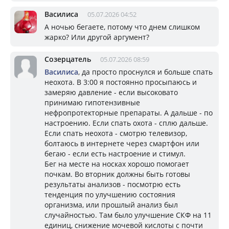
Василиса
05.07.2026 04:52
А ночью бегаете, потому что днем слишком
жарко? Или другой аргумент?
Созерцатель
05.07.2026 08:59
Василиса
, да просто проснулся и больше спать
неохота. В 3:00 я постоянно просыпаюсь и
замеряю давление - если высоковато
принимаю гипотензивные
нефропротекторные препараты. А дальше - по
настроению. Если спать охота - сплю дальше.
Если спать неохота - смотрю телевизор,
болтаюсь в интернете через смартфон или
бегаю - если есть настроение и стимул.
Бег на месте на носках хорошо помогает
почкам. Во вторник должны быть готовы
результаты анализов - посмотрю есть
тенденция по улучшению состояния
организма, или прошлый анализ был
случайностью. Там было улучшение СКФ на 11
единиц, снижение мочевой кислоты с почти