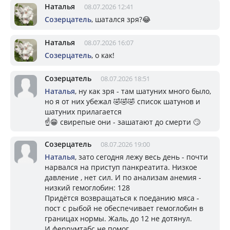
Наталья
08.07.2026 12:41
Созерцатель
, шатался зря?😂
Наталья
08.07.2026 16:07
Созерцатель
, о как!
Созерцатель
08.07.2026 18:51
Наталья
, ну как зря - там шатуних много было,
но я от них убежал 🤣🤣🤣 список шатунов и
шатуних прилагается
☝️😁 свирепые они - зашатают до смерти 🙄
Созерцатель
08.07.2026 19:00
Наталья
, зато сегодня лежу весь день - почти
нарвался на приступ панкреатита. Низкое
давление , нет сил. И по анализам анемия -
низкий гемоглобин: 128
Придётся возвращаться к поеданию мяса -
пост с рыбой не обеспечивает гемоглобин в
границах нормы. Жаль, до 12 не дотянул.
И феррумтабс не помог.