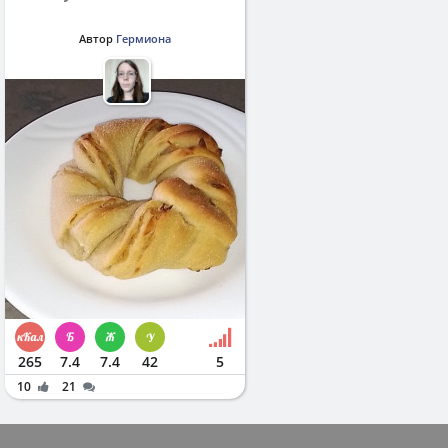
Автор
Гермиона
265
7.4
7.4
42
5
10
21