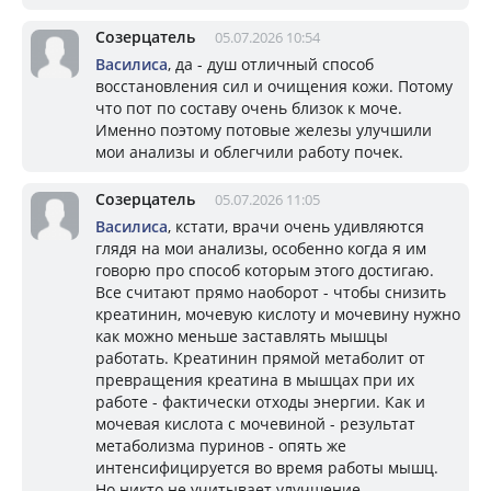
Созерцатель
05.07.2026 10:54
Василиса
, да - душ отличный способ
восстановления сил и очищения кожи. Потому
что пот по составу очень близок к моче.
Именно поэтому потовые железы улучшили
мои анализы и облегчили работу почек.
Созерцатель
05.07.2026 11:05
Василиса
, кстати, врачи очень удивляются
глядя на мои анализы, особенно когда я им
говорю про способ которым этого достигаю.
Все считают прямо наоборот - чтобы снизить
креатинин, мочевую кислоту и мочевину нужно
как можно меньше заставлять мышцы
работать. Креатинин прямой метаболит от
превращения креатина в мышцах при их
работе - фактически отходы энергии. Как и
мочевая кислота с мочевиной - результат
метаболизма пуринов - опять же
интенсифицируется во время работы мышц.
Но никто не учитывает улучшение