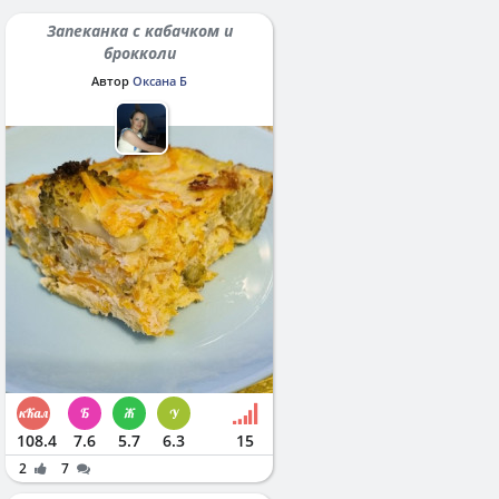
Запеканка с кабачком и
брокколи
Автор
Оксана Б
108.4
7.6
5.7
6.3
15
2
7