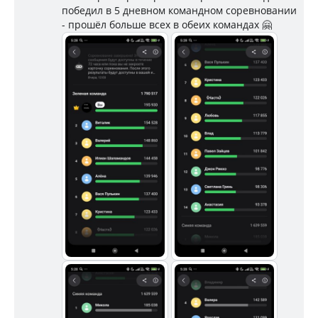
победил в 5 дневном командном соревновании
- прошёл больше всех в обеих командах 🤗