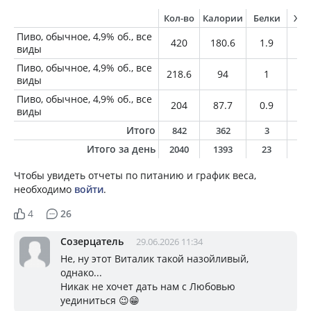
Кол-во
Калории
Белки
Жи
Пиво, обычное, 4,9% об., все
420
180.6
1.9
0
виды
Пиво, обычное, 4,9% об., все
218.6
94
1
0
виды
Пиво, обычное, 4,9% об., все
204
87.7
0.9
0
виды
Итого
842
362
3
0
Итого за день
2040
1393
23
2
Чтобы увидеть отчеты по питанию и график веса,
необходимо
войти
.
4
26
Созерцатель
29.06.2026 11:34
Не, ну этот Виталик такой назойливый,
однако...
Никак не хочет дать нам с Любовью
уединиться 😉😁