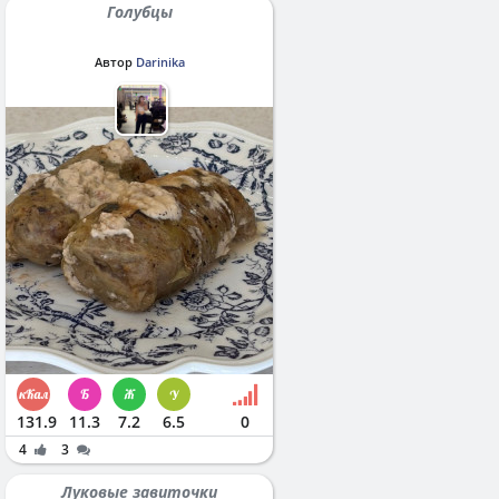
Голубцы
Автор
Darinika
131.9
11.3
7.2
6.5
0
4
3
Луковые завиточки