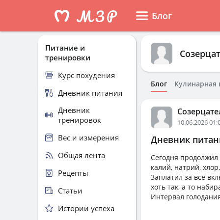
Блог
Питание и
Созерца
тренировки
Курс похудения
Блог
Кулинарная 
Дневник питания
Дневник
Созерцате
тренировок
10.06.2026 01:
Вес и измерения
Дневник питани
Общая лента
Сегодня продолжил 
калий, натрий, хло
Рецепты
Заплатил за всё вкл
хоть так, а то наби
Статьи
Интервал голодания
Истории успеха