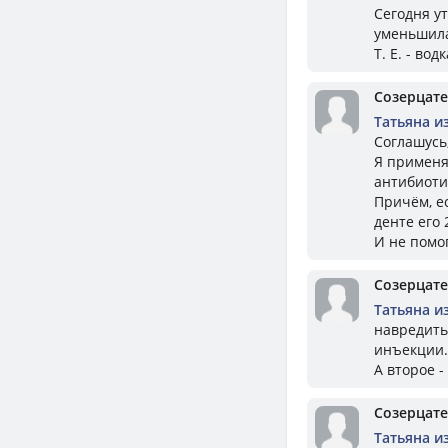
Сегодня у
уменьшилас
Т. Е. - во
Созерцат
Татьяна и
Соглашусь,
Я применял
антибиоти
Причём, е
денте его 
И не помог
Созерцат
Татьяна и
навредить 
инъекции.
А второе 
Созерцат
Татьяна и