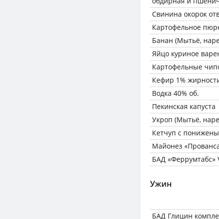
обдирная и пшенич
Свинина окорок от
Картофельное пюре
Банан (Мытьё, наре
Яйцо куриное варе
Картофельные чипс
Кефир 1% жирност
Водка 40% об.
Пекинская капуста
Укроп (Мытьё, наре
Кетчуп с понижены
Майонез «Прованса
БАД «Феррумтабс» V
Ужин
БАД Глицин компле