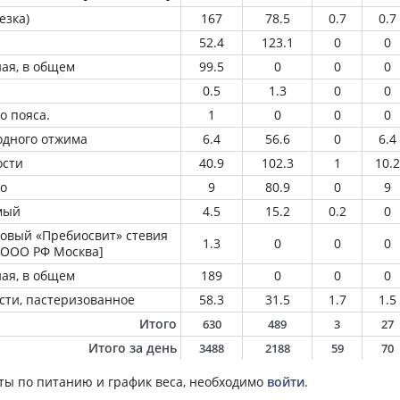
езка)
167
78.5
0.7
0.7
52.4
123.1
0
0
ная, в общем
99.5
0
0
0
0.5
1.3
0
0
о пояса.
1
0
0
0
одного отжима
6.4
56.6
0
6.4
ости
40.9
102.3
1
10.2
о
9
80.9
0
9
мый
4.5
15.2
0.2
0
ловый «Пребиосвит» стевия
1.3
0
0
0
 ООО РФ Москва]
ная, в общем
189
0
0
0
сти, пастеризованное
58.3
31.5
1.7
1.5
Итого
630
489
3
27
Итого за день
3488
2188
59
70
ты по питанию и график веса, необходимо
войти
.