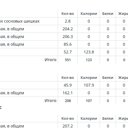
Кол-во
Калории
Белки
Жир
ых сосновых шишках
2.8
0
0
0
ная, в общем
204.2
0
0
0
ная, в общем
206.3
0
0
0
ная, в общем
85.6
0
0
0
52.7
123.8
0
0
Итого
551
123
0
0
Кол-во
Калории
Белки
Жир
45.9
107.9
0
0
ная, в общем
162.1
0
0
0
Итого
208
107
0
0
с
Кол-во
Калории
Белки
Жир
ная, в общем
207.2
0
0
0