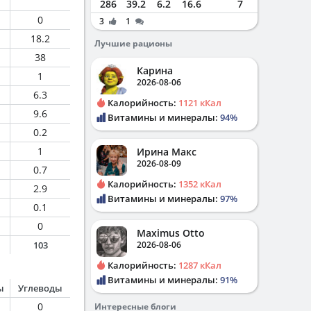
286
39.2
6.2
16.6
7
0
3
1
18.2
Лучшие рационы
38
Карина
1
2026-08-06
6.3
Калорийность:
1121 кКал
9.6
Витамины и минералы:
94%
0.2
1
Ирина Макс
2026-08-09
0.7
Калорийность:
1352 кКал
2.9
Витамины и минералы:
97%
0.1
0
Maximus Otto
103
2026-08-06
Калорийность:
1287 кКал
Витамины и минералы:
91%
ы
Углеводы
0
Интересные блоги