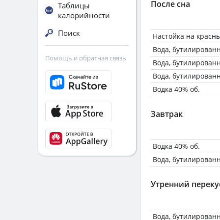
После сна
Таблицы
калорийности
Поиск
Настойка на красн
Вода, бутилирован
Помощь и обратная связь
Вода, бутилирован
Вода, бутилирован
Водка 40% об.
Завтрак
Водка 40% об.
Вода, бутилирован
Утренний переку
Вода, бутилирован