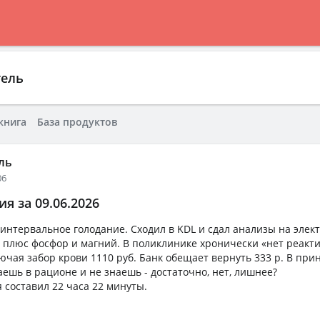
тель
книга
База продуктов
ль
06
я за 09.06.2026
интервальное голодание. Сходил в KDL и сдал анализы на элек
р, плюс фосфор и магний. В поликлинике хронически «нет реакти
ючая забор крови 1110 руб. Банк обещает вернуть 333 р. В при
раешь в рационе и не знаешь - достаточно, нет, лишнее?
 составил 22 часа 22 минуты.