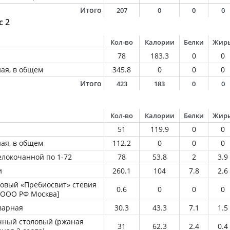
Итого
207
0
0
0
с 2
Кол-во
Калории
Белки
Жир
78
183.3
0
0
ная, в общем
345.8
0
0
0
Итого
423
183
0
0
Кол-во
Калории
Белки
Жир
51
119.9
0
0
ная, в общем
112.2
0
0
0
елокочанной по 1-72
78
53.8
2
3.9
и
260.1
104
7.8
2.6
ловый «Пребиосвит» стевия
0.6
0
0
0
 ООО РФ Москва]
варная
30.3
43.3
7.1
1.5
чный столовый (ржаная
31
62.3
2.4
0.4