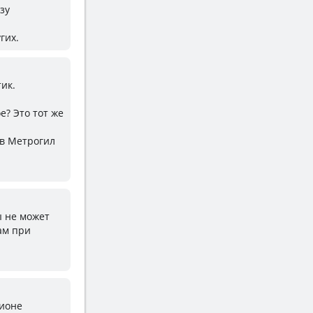
зу
гих.
тик.
е? Это тот же
 в Метрогил
ы не может
ам при
ционе