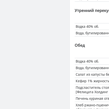
Утренний переку
Водка 40% об.
Вода, бутилирован
Обед
Водка 40% об.
Вода, бутилирован
Салат из капусты б
Кефир 1% жирност
Подсластитель сто
[Фелицата Холдинг
Печень куриная от
Хлеб ржано-пшени