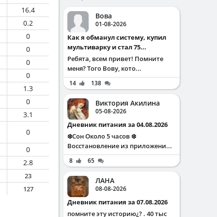
16.4
Вова
0.2
01-08-2026
0
Как я обманул систему, купил
мультиварку и стал 75...
0
Ребята, всем привет! Помните
0
меня? Того Вову, кото...
0
14
138
1.3
0
Виктория Акилина
05-08-2026
3.1
Дневник питания за 04.08.2026
0
❄️Сон Около 5 часов ❄️
Восстановление из приложени...
0
8
65
2.8
23
ЛАНА
127
08-08-2026
Дневник питания за 07.08.2026
помните эту историю¿? . 40 тыс