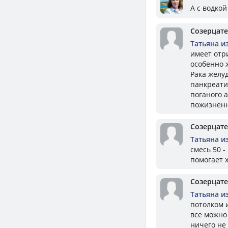
А с водко
Созерцат
Татьяна и
имеет отр
особенно ж
Рака желуд
панкреатит
поганого 
пожизненн
Созерцат
Татьяна и
смесь 50 -
помогает х
Созерцат
Татьяна и
потолком и
все можно
ничего не