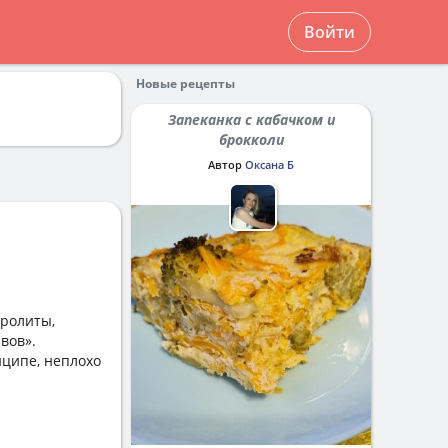
Войти
Новые рецепты
Запеканка с кабачком и
брокколи
Автор
Оксана Б
тролиты,
вов».
нципе, неплохо