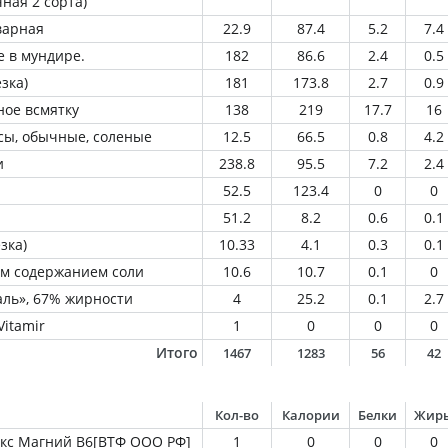
ная 2 сорта)
варная
22.9
87.4
5.2
7.4
 в мундире.
182
86.6
2.4
0.5
зка)
181
173.8
2.7
0.9
ное всмятку
138
219
17.7
16
ы, обычные, соленые
12.5
66.5
0.8
4.2
и
238.8
95.5
7.2
2.4
52.5
123.4
0
0
51.2
8.2
0.6
0.1
зка)
10.33
4.1
0.3
0.1
м содержанием соли
10.6
10.7
0.1
0
ль», 67% жирности
4
25.2
0.1
2.7
itamir
1
0
0
0
Итого
1467
1283
56
42
Кол-во
Калории
Белки
Жир
кс Магний B6[ВТФ ООО РФ]
1
0
0
0