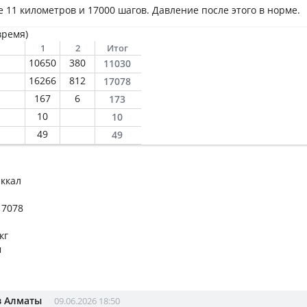
 11 километров и 17000 шагов. Давление после этого в норме.
время)
1
2
Итог
10650
380
11030
16266
812
17078
167
6
173
10
10
49
49
 ккал
17078
кг
м
з Алматы
09.06.2026 18:50