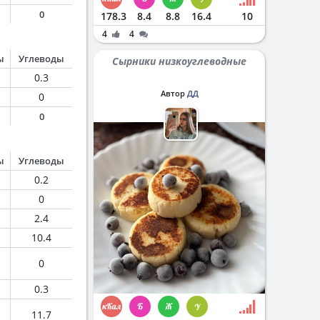
0
178.3
8.4
8.8
16.4
10
4
4
ы
Углеводы
Сырники низкоуглеводные
0.3
Автор
ДД
0
0
ы
Углеводы
0.2
0
2.4
10.4
0
0.3
11.7