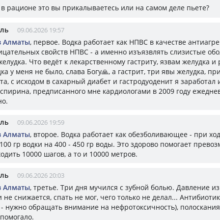
й в рационе это вы прикалываетесь или на самом деле пьете?
ель
09.06.2026 19:57
з Алматы
, первое. Водка работает как НПВС в качестве антиагре
ицательных свойств НПВС - а именно изъязвлять слизистые обо
елудка. Что ведёт к лекарственному гастриту, язвам желудка и 
ка у меня не было, слава Богу🙏, а гастрит, три явы желудка, пр
а, с исходом в сахарный диабет и гастродуоденит я заработал 
аспирина, предписанного мне кардиологами в 2009 году ежедне
о.
ель
09.06.2026 19:59
з Алматы
, второе. Водка работает как обезболивающее - при хо
 100 гр водки на 400 - 450 гр воды. Это здорово помогает превоз
одить 10000 шагов, а то и 10000 метров.
ель
09.06.2026 20:03
з Алматы
, третье. Три дня мучился с зубной болью. Давление из
 не снижается, спать не мог, чего только не делал... Антибиотик
 - нужно обращать внимание на нефротоксичность), полоскания
 помогало.