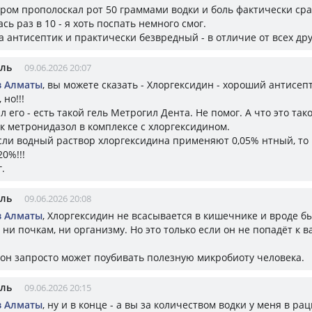
тром прополоскал рот 50 граммами водки и боль фактически сра
ь раз в 10 - я хоть поспать немного смог.
дка антисептик и практически безвредный - в отличие от всех дру
ель
09.06.2026 20:07
з Алматы
, вы можете сказать - Хлоргексидин - хороший антисеп
 но!!!
 его - есть такой гель Метрогил Дента. Не помог. А что это тако
к метронидазол в комплексе с хлоргексидином.
сли водный раствор хлоргексидина применяют 0,05% нтный, то
20%!!!
.
ель
09.06.2026 20:08
з Алматы
, Хлоргексидин не всасывается в кишечнике и вроде б
ни почкам, ни организму. Но это только если он не попадёт к в
- он запросто может поубивать полезную микробиоту человека.
ель
09.06.2026 20:15
з Алматы
, ну и в конце - а вы за количеством водки у меня в ра