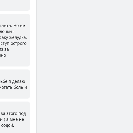
ганта. Но не
лочки -
раку желудка.
иступ острого
из за
вно
дьбе я делаю
могать боль и
 за этого под
и ( а мне не
 содой,