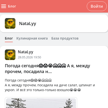
Войти
Блог
NataLyy
Блог
Кулинарная книга
База продуктов
NataLyy
28.05.2026 19:50
Погода сегодня😱😱😭🥶🥶🥶 А я, между
прочем, посадила н...
Погода сегодня😱😱😭🥶🥶🥶
А я, между прочем, посадила на даче салат, шпинат и
укроп. И всё это только-только взошло😭😭😭