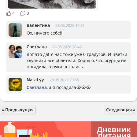
4
3
Валентина
28.05.2026 19:51
Ох, ничего себе!!!
Светлана
28.05.2026 20:46
Вот это да! У нас тоже уже 0 градусов. И цветки
клубники все облетели. Хорошо, что огурцы не
посадила, а руки чесались.
NataLyy
28.05.2026 23:55
Светлана
, а я посадила😭😭😭
Предыдущая
Следующая
Дневник
питания