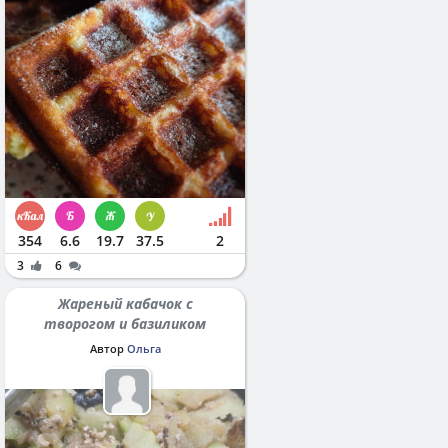
354
6.6
19.7
37.5
2
3
6
Жареный кабачок с
творогом и базиликом
Автор
Ольга