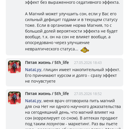
эффект без выраженного седативного эффекта.
А Магний может улучшить сон, если у Вас его
сильный дефицит годами и в текущем статусу
тоже. Если в организме норма Магния, то с
большой долей вероятности эффекта не будет
вообще, т.к. он на сон не влияет вообще, а
опосредовано через улучшение
невралгического статуса...
Пятая жизнь / 5th_life
27.05.2026 18:43
NataLyy
, глицин имеет накопительный эффект.
Его принимают курсом и долго - сразу эффект
не почувстуете
Пятая жизнь / 5th_life
27.05.2026 18:52
NataLyy
, меня врач отговорила пить магний
для сна Нет ни одного научного доказательства
на сегодняшний день, что магний влияет на
сон (коррелирует со сном). В аптеках продают
под таким лозунгом - маркетинг. Раз вы пьете