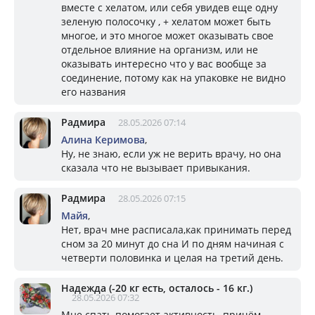
вместе с хелатом, или себя увидев еще одну
зеленую полосочку , + хелатом может быть
многое, и это многое может оказывать свое
отдельное влияние на организм, или не
оказывать интересно что у вас вообще за
соединение, потому как на упаковке не видно
его названия
Радмира
28.05.2026 07:14
Алина Керимова
,
Ну, не знаю, если уж не верить врачу, но она
сказала что не вызывает привыкания.
Радмира
28.05.2026 07:15
Майя
,
Нет, врач мне расписала,как принимать перед
сном за 20 минут до сна И по дням начиная с
четверти половинка и целая на третий день.
Надежда (-20 кг есть, осталось - 16 кг.)
28.05.2026 07:32
Мне спать помогает активность, причём