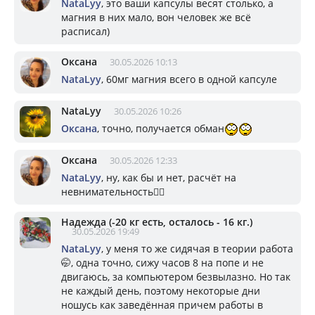
NataLyy
, это ваши капсулы весят столько, а
магния в них мало, вон человек же всё
расписал)
Оксана
30.05.2026 10:13
NataLyy
, 60мг магния всего в одной капсуле
NataLyy
30.05.2026 10:26
Оксана
, точно, получается обман
Оксана
30.05.2026 12:33
NataLyy
, ну, как бы и нет, расчёт на
невнимательность🤷‍♀️
Надежда (-20 кг есть, осталось - 16 кг.)
30.05.2026 19:49
NataLyy
, у меня то же сидячая в теории работа
🤭, одна точно, сижу часов 8 на попе и не
двигаюсь, за компьютером безвылазно. Но так
не каждый день, поэтому некоторые дни
ношусь как заведённая причем работы в