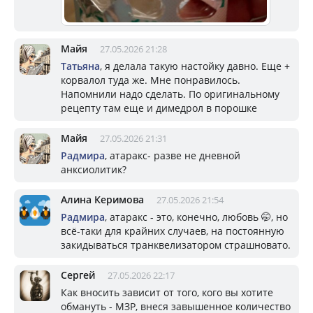
Майя
27.05.2026 21:28
Татьяна
, я делала такую настойку давно. Еще +
корвалол туда же. Мне понравилось.
Напомнили надо сделать. По оригинальному
рецепту там еще и димедрол в порошке
Майя
27.05.2026 21:31
Радмира
, атаракс- разве не дневной
анксиолитик?
Алина Керимова
27.05.2026 21:54
Радмира
, атаракс - это, конечно, любовь 🤭, но
всё-таки для крайних случаев, на постоянную
закидываться транквелизатором страшновато.
Сергей
27.05.2026 22:17
Как вносить зависит от того, кого вы хотите
обмануть - МЗР, внеся завышенное количество