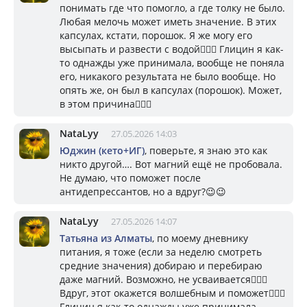
понимать где что помогло, а где толку не было.
Любая мелочь может иметь значение. В этих
капсулах, кстати, порошок. Я же могу его
высыпать и развести с водой🤷🏼‍♀️ Глицин я как-
то однажды уже принимала, вообще не поняла
его, никакого результата не было вообще. Но
опять же, он был в капсулах (порошок). Может,
в этом причина🤷🏼‍♀️
NataLyy
27.05.2026 14:03
Юджин (кето+ИГ)
, поверьте, я знаю это как
никто другой…. Вот магний ещё не пробовала.
Не думаю, что поможет после
антидепрессантов, но а вдруг?😉😉
NataLyy
27.05.2026 14:07
Татьяна из Алматы
, по моему дневнику
питания, я тоже (если за неделю смотреть
средние значения) добираю и перебираю
даже магний. Возможно, не усваивается🤷🏼‍♀️
Вдруг, этот окажется волшебным и поможет🤷🏼‍♀️
Глицин я как-то однажды уже принимала,