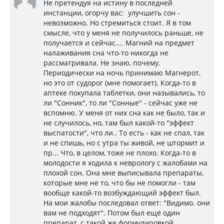
Не претендуя на истину в последней
инстанции, огорчу вас: улучшить сон -
невозможно. Но стремиться стоит. Я в том
смысле, что у меня не получилось раньше, не
получается и сейчас.... Магний на предмет
налаживания сна что-то никогда не
рассматривала. Не знаю, почему.
Периодически на ночь принимаю Магнерот,
но это от судорог (мне помогает). Когда-то в
аптеке покупала таблетки, они назывались, то
ли "Сонник", то ли "Сонные" - сейчас уже не
вспомню. У меня от них сна как не было, так и
не случилось, но, там был какой-то "эффект
выспатости", что ли.. То есть - как не спал, так
и не спишь, но с утра ты живой, не штормит и
пр... Что, в целом, тоже не плохо. Когда-то в
молодости я ходила к неврологу с жалобами на
плохой сон. Она мне выписывала препараты,
которые мне не то, что бы не помогли - там
вообще какой-то возбуждающий эффект был.
На мои жалобы последовал ответ: "Видимо. они
вам не подходят". Потом был ещё один
препарат, с такой же формулировкой