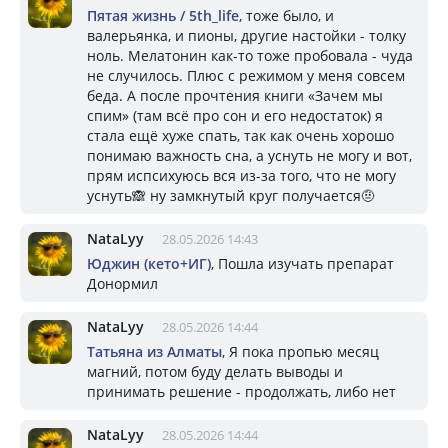
Пятая жизнь / 5th_life
, тоже было, и
валерьянка, и пионы, другие настойки - толку
ноль. Мелатонин как-то тоже пробовала - чуда
не случилось. Плюс с режимом у меня совсем
беда. А после прочтения книги «Зачем мы
спим» (там всё про сон и его недостаток) я
стала ещё хуже спать, так как очень хорошо
понимаю важность сна, а уснуть не могу и вот,
прям испсихуюсь вся из-за того, что не могу
уснуть🙈 ну замкнутый круг получается🤨
NataLyy
28.05.2026 14:43
Юджин (кето+ИГ)
, Пошла изучать препарат
Донормил
NataLyy
28.05.2026 14:44
Татьяна из Алматы
, Я пока пропью месяц
магний, потом буду делать выводы и
принимать решение - продолжать, либо нет
NataLyy
28.05.2026 14:44