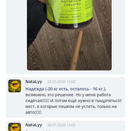
NataLyy
28.05.2026 15:02
Надежда (-20 кг есть, осталось - 16 кг.)
,
возможно, это решение. Но у меня работа
сидячая🤷🏼‍♀️ И потом ещё нужно в тыщупятьсот
мест, в которые пешком не успеть, только на
авто🤷🏼‍♀️
NataLyy
28.05.2026 15:05