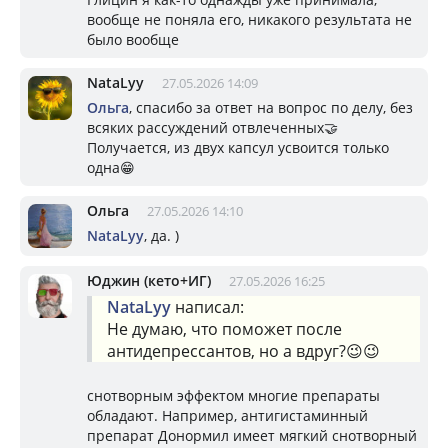
вообще не поняла его, никакого результата не
было вообще
NataLyy
27.05.2026 14:09
Ольга
, спасибо за ответ на вопрос по делу, без
всяких рассуждений отвлеченных🤝
Получается, из двух капсул усвоится только
одна😁
Ольга
27.05.2026 14:10
NataLyy
, да. )
Юджин (кето+ИГ)
27.05.2026 16:25
NataLyy
написал:
Не думаю, что поможет после
антидепрессантов, но а вдруг?😉😉
снотворным эффектом многие препараты
обладают. Например, антигистаминный
препарат Донормил имеет мягкий снотворный