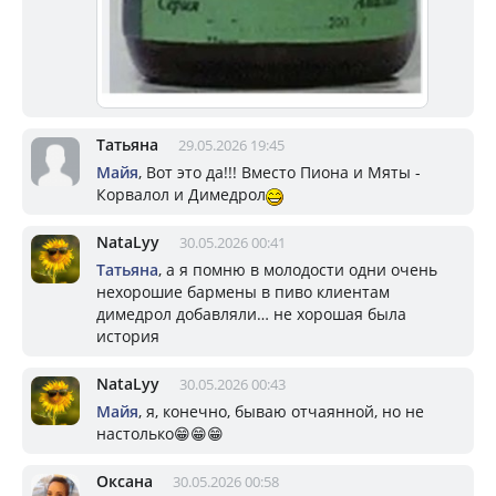
Татьяна
29.05.2026 19:45
Майя
, Вот это да!!! Вместо Пиона и Мяты -
Корвалол и Димедрол
NataLyy
30.05.2026 00:41
Татьяна
, а я помню в молодости одни очень
нехорошие бармены в пиво клиентам
димедрол добавляли… не хорошая была
история
NataLyy
30.05.2026 00:43
Майя
, я, конечно, бываю отчаянной, но не
настолько😁😁😁
Оксана
30.05.2026 00:58