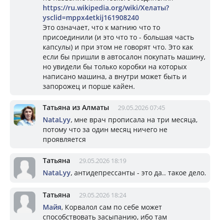
https://ru.wikipedia.org/wiki/Хелаты?
ysclid=mppx4etkij161908240
Это означает, что к магнию что то
присоединили (и это что то - большая часть
капсулы) и при этом не говорят что. Это как
если бы пришли в автосалон покупать машину,
но увидели бы только коробки на которых
написано машина, а внутри может быть и
запорожец и порше кайен.
Татьяна из Алматы
29.05.2026 07:45
NataLyy
, мне врач прописала на три месяца,
потому что за один месяц ничего не
проявляется
Татьяна
29.05.2026 18:19
NataLyy
, антидепрессанты - это да.. такое дело.
Татьяна
29.05.2026 18:24
Майя
, Корвалол сам по себе может
способствовать засыпанию, ибо там