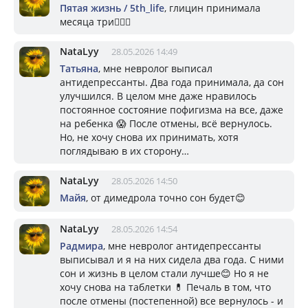
Пятая жизнь / 5th_life
, глицин принимала
месяца три🤷🏼‍♀️
NataLyy
28.05.2026 14:49
Татьяна
, мне невролог выписал
антидепрессанты. Два года принимала, да сон
улучшился. В целом мне даже нравилось
постоянное состояние пофигизма на все, даже
на ребенка 😱 После отмены, всё вернулось.
Но, не хочу снова их принимать, хотя
поглядываю в их сторону…
NataLyy
28.05.2026 14:50
Майя
, от димедрола точно сон будет😊
NataLyy
28.05.2026 14:54
Радмира
, мне невролог антидепрессанты
выписывал и я на них сидела два года. С ними
сон и жизнь в целом стали лучше😊 Но я не
хочу снова на таблетки 💊 Печаль в том, что
после отмены (постепенной) все вернулось - и