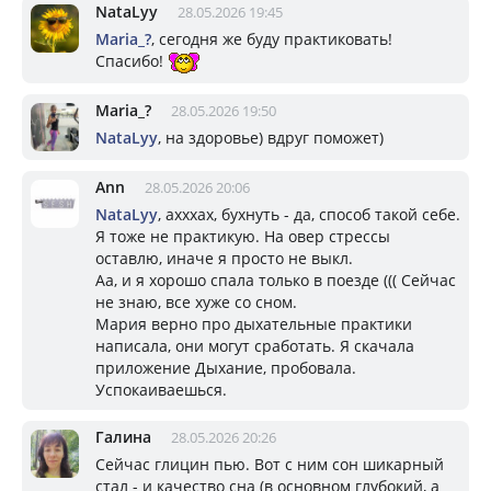
NataLyy
28.05.2026 19:45
Mariа_?
, сегодня же буду практиковать!
Спасибо!
Mariа_?
28.05.2026 19:50
NataLyy
, на здоровье) вдруг поможет)
Ann
28.05.2026 20:06
NataLyy
, ахххах, бухнуть - да, способ такой себе.
Я тоже не практикую. На овер стрессы
оставлю, иначе я просто не выкл.
Аа, и я хорошо спала только в поезде ((( Сейчас
не знаю, все хуже со сном.
Мария верно про дыхательные практики
написала, они могут сработать. Я скачала
приложение Дыхание, пробовала.
Успокаиваешься.
Галина
28.05.2026 20:26
Сейчас глицин пью. Вот с ним сон шикарный
стал - и качество сна (в основном глубокий, а