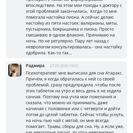
впоследствии. На этом мои походы к доктору с
этой проблемой закончились. Когда-то мне
помогала настойка пиона. А сейчас делаю
настойку из пяти настоек: валерианы, мяты,
пустырника, боярышника и пиона. Просто
смешиваю в одном флаконе. Принимаю на
ночь. Но не регулярно. Пару лет назад с
неврологом консультировалась - она настойку
одобрила. Как-то так...
Радмира
27.05.2026 19:52
Психотерапевт мне выписала для сна Атаракс.
Причём, я когда обратилась к ней со своей
проблемой, сразу предупредила ,чтобы после
этих таблеток на утро и весь день я не ходила
сонная. Поэтому она учла мои пожелания и
сказала, что можно их принимать, даже
начиная с половинки или с четверти и дойти
потом до целой таблетки. Сейчас чтобы уснуть,
на ночь пью чай с мятой, он мне всегда
помогает. Травы, сборы для сна. Ну, а если уже,
как некоторые пишут ,до утра невозможно