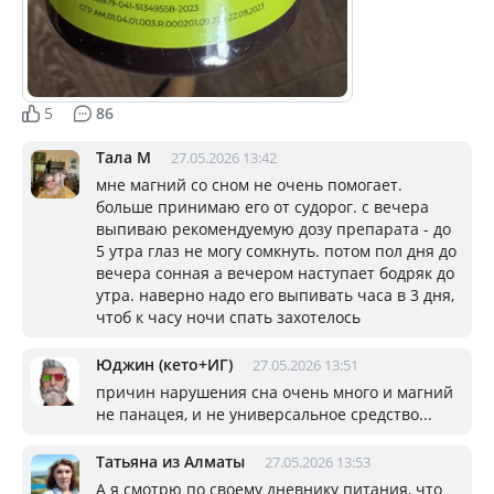
5
86
Тала М
27.05.2026 13:42
мне магний со сном не очень помогает.
больше принимаю его от судорог. с вечера
выпиваю рекомендуемую дозу препарата - до
5 утра глаз не могу сомкнуть. потом пол дня до
вечера сонная а вечером наступает бодряк до
утра. наверно надо его выпивать часа в 3 дня,
чтоб к часу ночи спать захотелось
Юджин (кето+ИГ)
27.05.2026 13:51
причин нарушения сна очень много и магний
не панацея, и не универсальное средство...
Татьяна из Алматы
27.05.2026 13:53
А я смотрю по своему дневнику питания, что