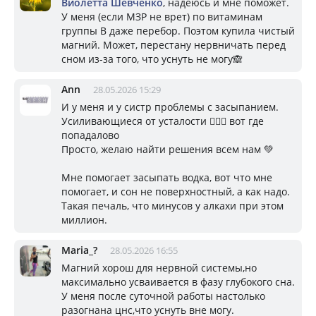
Виолетта Шевченко
, надеюсь и мне поможет.
У меня (если МЗР не врет) по витаминам
группы В даже перебор. Поэтом купила чистый
магний. Может, перестану нервничать перед
сном из-за того, что уснуть не могу🙈
Ann
28.05.2026 15:29
И у меня и у систр проблемы с засыпанием.
Усиливающиеся от усталости 🤦🏼‍♀️ вот где
попадалово
Просто, желаю найти решения всем нам 💚
Мне помогает засыпать водка, вот что мне
помогает, и сон не поверхностный, а как надо.
Такая печаль, что минусов у алкахи при этом
миллион.
Mariа_?
28.05.2026 16:55
Магний хорош для нервной системы,но
максимально усваивается в фазу глубокого сна.
У меня после суточной работы настолько
разогнана цнс,что уснуть вне могу.