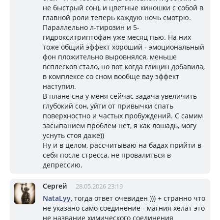
не быстрый сон), и цветные киношки с собой в
главной роли теперь каждую ночь смотрю.
Параллельно л-тирозин и 5-
гидрокситриптофан уже месяц пью. На них
тоже общий эффект хороший - эмоциональный
фон пложительно выровнялся, меньше
всплесков стало, но вот когда глицин добавила,
в комплексе со сном вообще вау эффект
наступил.
В плане сна у меня сейчас задача увеличить
глубокий сон, уйти от привычки спать
поверхностно и частых пробуждений. С самим
засыпанием проблем нет, я как лошадь, могу
уснуть стоя даже))
Ну и в целом, рассчитываю на бадах прийти в
себя после стресса, не провалиться в
депрессию.
Сергей
28.05.2026 23:19
NataLyy
, тогда ответ очевиден ))) + странно что
не указано само соединение - магния хелат это
не название химического соединения