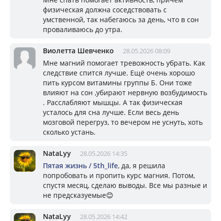
физическая должна соседствовать с
умственной, так набегаюсь за день, что в сон
проваливаюсь до утра.
Виолетта Шевченко
28.05.2026 08:09
Мне магний помогает тревожность убрать. Как
следствие спится лучше. Ещё очень хорошо
пить курсом витамины группы Б. Они тоже
влияют на сон ,убирают нервную возбудимость
. Расслабляют мышцы. А так физическая
усталось для сна лучше. Если весь день
мозговой перегруз, то вечером не уснуть, хоть
сколько устань.
NataLyy
28.05.2026 14:35
Пятая жизнь / 5th_life
, да, я решила
попробовать и пропить курс магния. Потом,
спустя месяц, сделаю выводы. Все мы разные и
не предсказуемые😊
NataLyy
28.05.2026 14:42