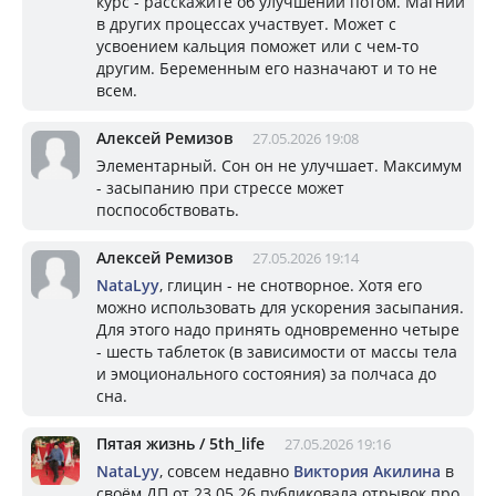
курс - расскажите об улучшении потом. Магний
в других процессах участвует. Может с
усвоением кальция поможет или с чем-то
другим. Беременным его назначают и то не
всем.
Алексей Ремизов
27.05.2026 19:08
Элементарный. Сон он не улучшает. Максимум
- засыпанию при стрессе может
поспособствовать.
Алексей Ремизов
27.05.2026 19:14
NataLyy
, глицин - не снотворное. Хотя его
можно использовать для ускорения засыпания.
Для этого надо принять одновременно четыре
- шесть таблеток (в зависимости от массы тела
и эмоционального состояния) за полчаса до
сна.
Пятая жизнь / 5th_life
27.05.2026 19:16
NataLyy
, совсем недавно
Виктория Акилина
в
своём ДП от 23.05.26 публиковала отрывок про