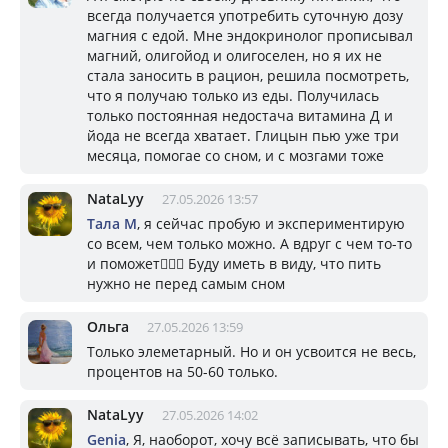
всегда получается употребить суточную дозу
магния с едой. Мне эндокринолог прописывал
магний, олигойод и олигоселен, но я их не
стала заносить в рацион, решила посмотреть,
что я получаю только из еды. Получилась
только постоянная недостача витамина Д и
йода не всегда хватает. Глицын пью уже три
месяца, помогае со сном, и с мозгами тоже
NataLyy
27.05.2026 13:57
Тала М
, я сейчас пробую и экспериментирую
со всем, чем только можно. А вдруг с чем то-то
и поможет🤷🏼‍♀️ Буду иметь в виду, что пить
нужно не перед самым сном
Ольга
27.05.2026 13:59
Только элеметарный. Но и он усвоится не весь,
процентов на 50-60 только.
NataLyy
27.05.2026 14:02
Genia
, Я, наоборот, хочу всё записывать, что бы