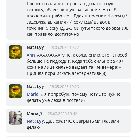
Посоветовали мне простую дыхательную
технику, облегчающую засыпание. На себе
проверила, работает. Вдох в течении 4 секунд/
задержка дыхания - 4 секунды/ выдох в
течении 6 секунд. 2-3 минуты такого до звания,
как правило, достаточно
NataLyy
28.05.2026 19:27
Ann
, АХАХХАХАХ Мне, к сожалению, этот способ
больше не подходит. Кода тебе сильно за 40+
кожа на лице сильно выдает такие вечера)))
Пришла пора искать альтернативы)))
NataLyy
28.05.2026 19:29
Mariа_?
, я попробую, почему нет? Это нужно
делать уже лежа в постели?
Mariа_?
28.05.2026 19:42
NataLyy
, да, лёжа) ЧС с закрытыми глазами
делаю