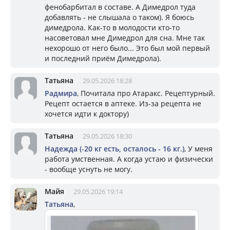
фенобарбитал в составе. А Димедрол туда
добавлять - не слышала о таком). Я боюсь
димедрола. Как-то в молодости кто-то
насоветовал мне Димедрол для сна. Мне так
нехорошо от него было... Это был мой первый
и последний приём Димедрола).
Татьяна
29.05.2026 18:28
Радмира
, Почитала про Атаракс. Рецептурный.
Рецепт остается в аптеке. Из-за рецепта не
хочется идти к доктору)
Татьяна
29.05.2026 18:30
Надежда (-20 кг есть, осталось - 16 кг.)
, У меня
работа умственная. А когда устаю и физически
- вообще уснуть не могу.
Майя
29.05.2026 19:14
Татьяна
,