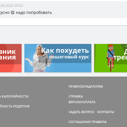
.04.2025 20:02
кусно 😋 надо попробовать
Как похудеть
вник
ания
тре
пошаговый курс
ПРАВООБЛАДАТЕЛЯМ
А КАЛОРИЙНОСТИ
СПРАВКА
ВЕРСИИ/ОПЛАТА
ЙНОСТЬ РЕЦЕПТОВ
ЗАДАТЬ ВОПРОС
КОНТАКТЫ
СОГЛАШЕНИЕ
ПРАВИЛА