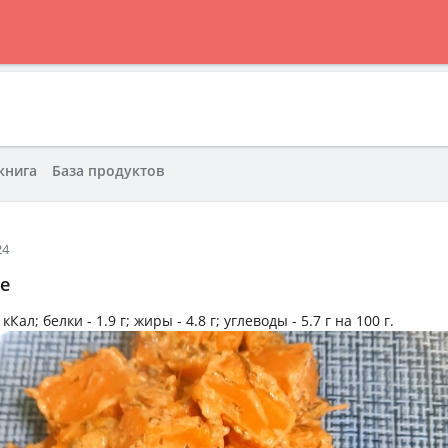
книга
База продуктов
24
е
 кКал
; белки -
1.9 г
; жиры -
4.8 г
; углеводы -
5.7 г
на
100 г
.