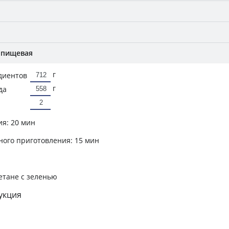
 пищевая
г
диентов
г
да
ия:
20 мин
ного приготовления:
15 мин
етане с зеленью
укция