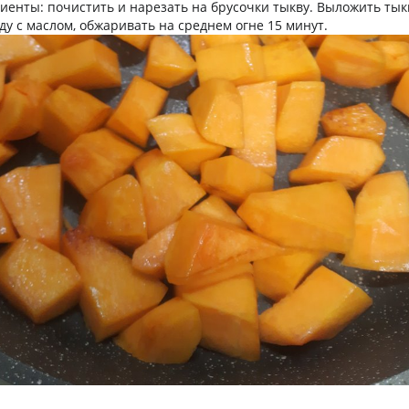
иенты: почистить и нарезать на брусочки тыкву. Выложить тык
ду с маслом, обжаривать на среднем огне 15 минут.