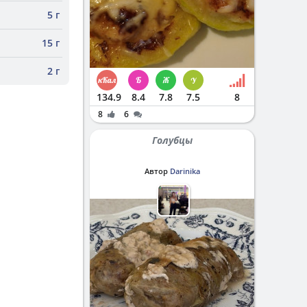
5 г
15 г
2 г
134.9
8.4
7.8
7.5
8
8
6
Голубцы
Автор
Darinika