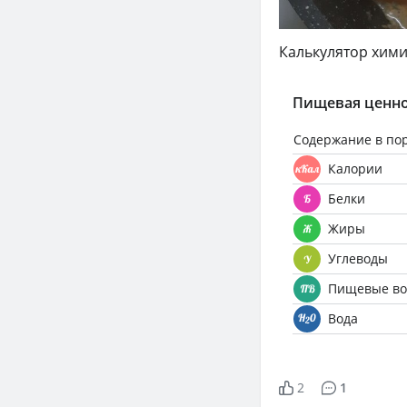
Калькулятор хими
Пищевая ценно
Содержание в по
Калории
Белки
Жиры
Углеводы
Пищевые во
Вода
2
1