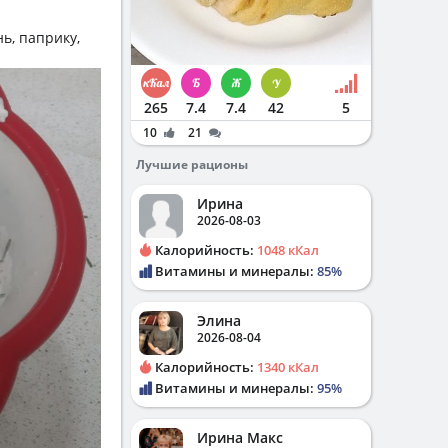
нь, паприку,
265
7.4
7.4
42
5
10
21
Лучшие рационы
Ирина
2026-08-03
Калорийность:
1048 кКал
Витамины и минералы:
85%
Элина
2026-08-04
Калорийность:
1340 кКал
Витамины и минералы:
95%
Ирина Макс