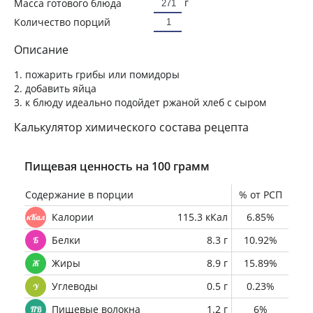
г
Масса готового блюда
Количество порций
Описание
1. пожарить грибы или помидоры
2. добавить яйца
3. к блюду идеально подойдет ржаной хлеб с сыром
Калькулятор химического состава рецепта
Пищевая ценность на 100 грамм
Содержание в порции
% от РСП
Калории
115.3 кКал
6.85%
Белки
8.3 г
10.92%
Жиры
8.9 г
15.89%
Углеводы
0.5 г
0.23%
Пищевые волокна
1.2 г
6%