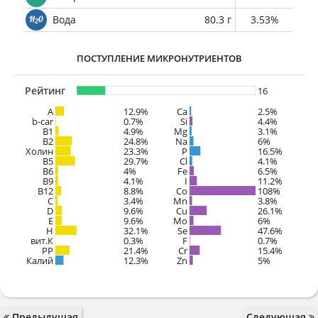
Вода
80.3 г
3.53%
ПОСТУПЛЕНИЕ МИКРОНУТРИЕНТОВ
Рейтинг
16
A
12.9%
Ca
2.5%
b-car
0.7%
Si
4.4%
В1
4.9%
Mg
3.1%
B2
24.8%
Na
6%
Холин
23.3%
P
16.5%
B5
29.7%
Cl
4.1%
B6
4%
Fe
6.5%
B9
4.1%
I
11.2%
B12
8.8%
Co
108%
C
3.4%
Mn
3.8%
D
9.6%
Cu
26.1%
E
9.6%
Mo
6%
H
32.1%
Se
47.6%
вит.К
0.3%
F
0.7%
PP
21.4%
Cr
15.4%
Калий
12.3%
Zn
5%
Предыдущая
Следующая