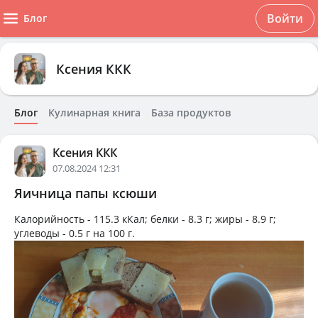
Войти
Блог
Ксения ККК
Блог
Кулинарная книга
База продуктов
Ксения ККК
07.08.2024 12:31
Яичница папы ксюши
Калорийность -
115.3 кКал
; белки -
8.3 г
; жиры -
8.9 г
;
углеводы -
0.5 г
на
100 г
.