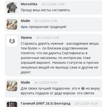
Moroshka
28.12.2024 12:09
Прошу виш-листы составлять
Майя
28.12.2024 12:36
Ари
, прекрасная традиция!
Ирина
28.12.2024 13:38
Стараюсь дарить нужные - расходуемые вещи,
тем более +- по близким родственникам
понятно, что им дарить) Сертификаты в
различные магазины, по интересам, тоже
хороший вариант. Никаких статуэток и прочих
ненужных вещей не выношу сама и другим не
дарю!
Майя
28.12.2024 16:49
Для своих лучший подарочек- это я 😂 но внуку
вручить подарок от деда мороза- это святое
ГалинаЯ (ИМТ 24,5) Белгород
28.12.2024 18:29