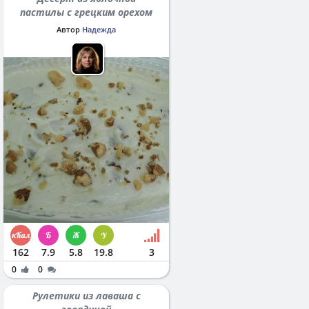
пастилы с грецким орехом
Автор
Надежда
162
7.9
5.8
19.8
3
0
0
Рулетики из лаваша с