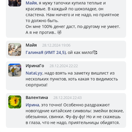
Майя
, я мужу тапочки купила теплые и
красивые. В каждый по шоколадке, он
сластена. Нам ничего и не надо, но приятное
то должно быть.
Он мне 100% денег даст, по-другому не умеет.
А я не против.. 🤣
Майя
28.12.2024 19:06
ГалинаЯ (ИМТ 24,5)
, ой как мило!🥰
ИринаГо
28.12.2024 22:22
NataLyy
, надо взять на заметку вишлист из
нескольких пунктов, хоть какая то видимость
сюрприза!
Валентина
28.12.2024 22:43
Ирина
, это точно! Особенно раздражают
новогодние китайские символы: змейки всякие,
обезьянки, свинки. Фу-фу-фу! Но и не скажешь
в глаза, что не надо, приятельницы обидятся.