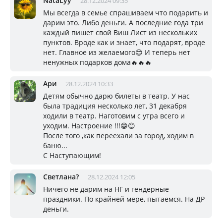
NataLyy
28.12.2024 09:35
Мы всегда в семье спрашиваем что подарить и
дарим это. Либо деньги. А последние года три
каждый пишет свой Виш Лист из нескольких
пунктов. Вроде как и знает, что подарят, вроде
нет. Главное из желаемого😊 И теперь нет
ненужных подарков дома🔥🔥🔥
Ари
28.12.2024 10:33
Детям обычно дарю билеты в театр. У нас
была традиция несколько лет, 31 декабря
ходили в театр. Наготовим с утра всего и
уходим. Настроение !!!😁😊
После того ,как переехали за город, ходим в
баню...
С Наступающим!
Светлана?
28.12.2024 12:05
Ничего не дарим на НГ и гендерные
праздники. По крайней мере, пытаемся. На ДР
деньги.