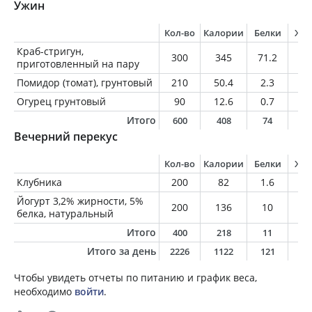
Ужин
Кол-во
Калории
Белки
Жи
Краб-стригун,
300
345
71.2
4.
приготовленный на пару
Помидор (томат), грунтовый
210
50.4
2.3
0.
Огурец грунтовый
90
12.6
0.7
0.
Итого
600
408
74
5
Вечерний перекус
Кол-во
Калории
Белки
Жи
Клубника
200
82
1.6
0.
Йогурт 3,2% жирности, 5%
200
136
10
6.
белка, натуральный
Итого
400
218
11
7
Итого за день
2226
1122
121
2
Чтобы увидеть отчеты по питанию и график веса,
необходимо
войти
.