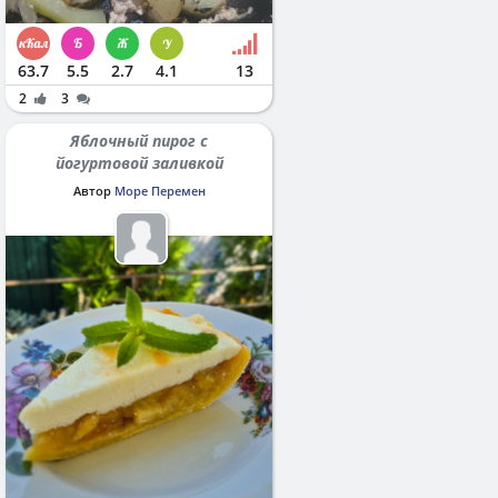
63.7
5.5
2.7
4.1
13
2
3
Яблочный пирог с
йогуртовой заливкой
Автор
Море Перемен