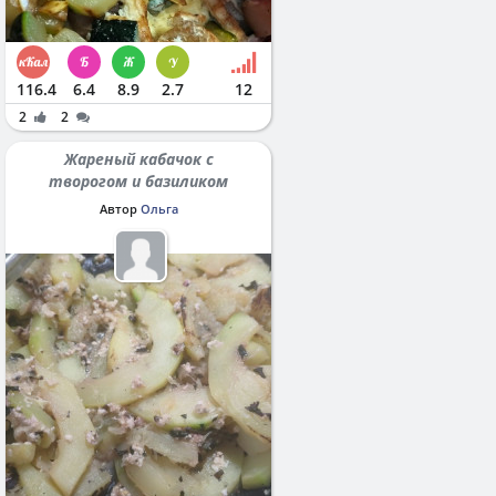
116.4
6.4
8.9
2.7
12
2
2
Жареный кабачок с
творогом и базиликом
Автор
Ольга