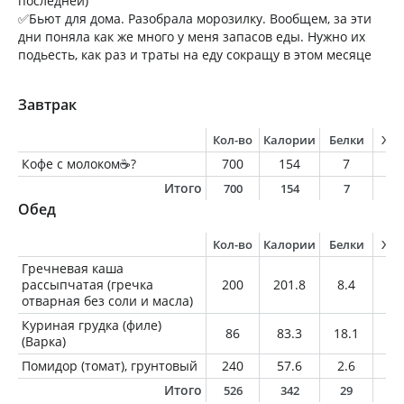
последней)
✅Бьют для дома. Разобрала морозилку. Вообщем, за эти
дни поняла как же много у меня запасов еды. Нужно их
подьесть, как раз и траты на еду сокращу в этом месяце
Завтрак
Кол-во
Калории
Белки
Жи
Кофе с молоком☕️?
700
154
7
8.
Итого
700
154
7
8
Обед
Кол-во
Калории
Белки
Жи
Гречневая каша
рассыпчатая (гречка
200
201.8
8.4
2.
отварная без соли и масла)
Куриная грудка (филе)
86
83.3
18.1
1.
(Варка)
Помидор (томат), грунтовый
240
57.6
2.6
0.
Итого
526
342
29
3