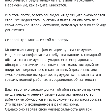
настойчиво предлагающими пельмени наркоману.
Переменные, как видите, множатся.
И в этом свете, голого соблюдения дефицита оказывается
столь же недостаточно, сколь и пытаться описать всю
сложность квантовой механики, используя только таблицу
умножения.
Силовой тренинг — из той же оперы.
Мышечная гипертрофия инициируется стимулом.
Но для ее манифестации требуется накопить солидный
объем этого стимула, регулярно его генерировать,
обладать оптимизированным протоколом, который не
ввергнет подопытного в когнитивный диссонанс или
эмоциональное выгорание, и умудриться вписать это в
график, полный рабочих и социальных обязательств.
Вам, вероятно, знаком догмат об обязательном приеме
пищи перед утренней физической активностью во
избежание обмороков и гастрономических расстройств.
Это правило, возведенное в ранг аксиомы.
Однако оно теряет свою универсальность для той