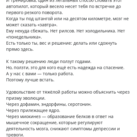
И тренировка, один из легальных способ сломать этот
автопилот, который весело несет тебя по встречке до
первого резкого поворота.
Когда ты под штангой или на десятом километре, мозг не
может сказать «завтра».
Ему некуда сбежать. Нет рилсов. Нет холодильника. Нет
«понедельника».
Есть только ты, вес и решение: делать или сдохнуть
прямо здесь.
К такому решению люди ползут годами.
Но, ползти, это для кого ещё есть надежда на спасение.
А у нас с вами — только работа.
Поэтому лучше встать.
Удовольствие от тяжёлой работы можно объяснить через
призму эволюции.
Через дофамин, эндорфины, серотонин.
Через прилежащее ядро.
Через миокинез — образование белков в ответ на
мышечное сокращение, которые регулируют
деятельность мозга, снижают симптомы депрессии и
тревоги.