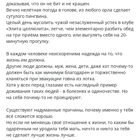
доказывая, что он не бит и не крашен.
Вечно нелётная погода в голове, из любого орла сделает
сутулого пингвина.
Целый день мусолить чужой незаслуженный успех в клубе
«Элита целлюлита», легче, чем элементарно разбить обед
на три приёма вместо одного, или выгулять себя на 20-
минутную прогулку.
В каждом человеке неискоренима надежда на то, что
жизнь им должна.
Другие люди должны, муж, жена, дети, даже кот почему-то
должен быть как минимум благодарен и торжественно
кланяться при эвакуации говна из лотка.
Хотя у всех перед глазами есть наглядный пример
доживания таких людей - в болезнях и одиночестве. Но
на себя почему-то не проецируют.
Существуют надуманные причины, почему именно у тебя
всё сложится хорошо.
Но если не меняешь своё отношение к жизни, то каким бы
одарённым ни уродила тебя мать, ничто и никто за тебя
не сделает лучше жизнь лучше.