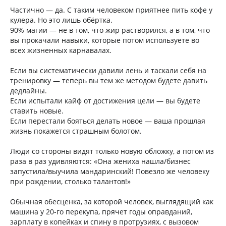
Частично — да. С таким человеком приятнее пить кофе у
кулера. Но это лишь обёртка.
90% магии — не в том, что жир растворился, а в том, что
вы прокачали навыки, которые потом используете во
всех жизненных карнавалах.
Если вы систематически давили лень и таскали себя на
тренировку — теперь вы тем же методом будете давить
дедлайны.
Если испытали кайф от достижения цели — вы будете
ставить новые.
Если перестали бояться делать новое — ваша прошлая
жизнь покажется страшным болотом.
Люди со стороны видят только новую обложку, а потом из
раза в раз удивляются: «Она жениха нашла/бизнес
запустила/выучила мандаринский! Повезло же человеку
при рождении, столько талантов!»
Обычная обесценка, за которой человек, выглядящий как
машина у 20-го перекупа, прячет годы оправданий,
зарплату в копейках и спину в протрузиях, с вызовом