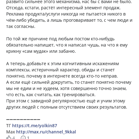
развито сильнее этого механизма, нас бы с вами не было.
Отсюда, кстати, растёт интересный элемент продаж.
Реклама продукта/услуги никогда не пытается никого в
чём-либо убедить, а лишь проговаривает то, с чем люди и
так согласны.
По той же причине под любым постом кто-нибудь
обязательно напишет, что я написал чушь, на что я ему
крикну «сам мудак» или забаню.
А теперь добавьте к этим когнитивным искажениям
комплексы, истеричный характер, обиды и станет
понятно, почему в интернете всегда кто-то неправ.
А если ещё сильней докрутить, то станет понятно почему
мы не едим и не худеем, хотя совершенно точно знаем,
что есть, как считать, как тренироваться.
При этом с завидной регулярностью ещё и учим этому
других людей с полным отсутствием своих результатов.
➖➖➖➖➖➖➖➖➖➖
ТГ
https://t.me/yolkin87
Мах
http://max.ru/channel_9kkal
4
1