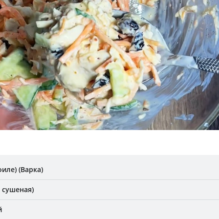
иле) (Варка)
 сушеная)
й