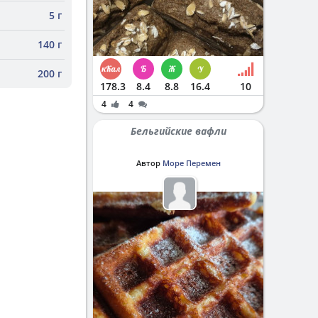
5 г
140 г
200 г
178.3
8.4
8.8
16.4
10
4
4
Бельгийские вафли
Автор
Море Перемен