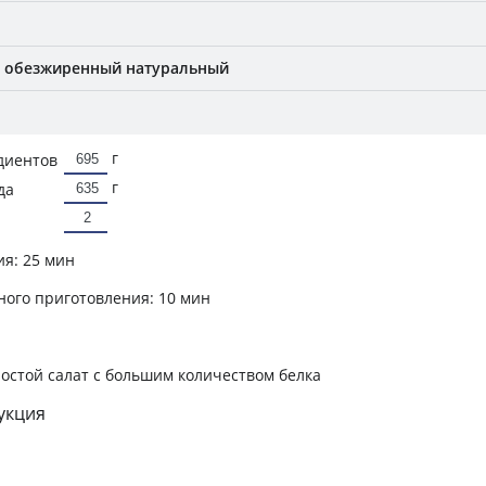
й обезжиренный натуральный
г
диентов
г
да
ия:
25 мин
ного приготовления:
10 мин
остой салат с большим количеством белка
укция