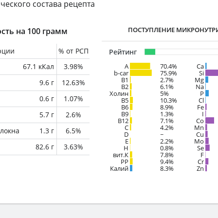
ческого состава рецепта
ПОСТУПЛЕНИЕ МИКРОНУТР
сть на 100 грамм
рции
% от РСП
Рейтинг
67.1 кКал
3.98%
A
70.4%
Ca
b-car
75.9%
Si
В1
2.7%
Mg
9.6 г
12.63%
B2
6.1%
Na
Холин
5%
P
0.6 г
1.07%
B5
10.3%
Cl
B6
8.9%
Fe
B9
1.3%
I
5.7 г
2.6%
B12
7.1%
Co
C
4.2%
Mn
локна
1.3 г
6.5%
D
~
Cu
E
2.2%
Mo
82.6 г
3.63%
H
0.8%
Se
вит.К
7.8%
F
PP
9.4%
Cr
Калий
8.3%
Zn