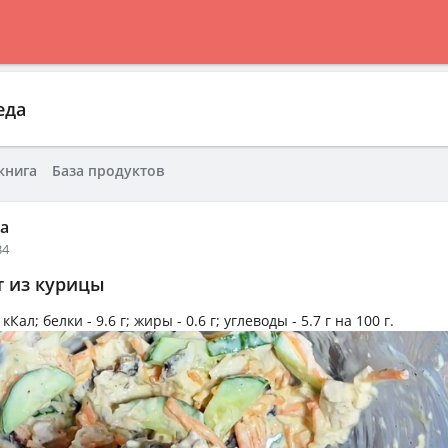
еда
книга
База продуктов
да
34
т из курицы
 кКал
; белки -
9.6 г
; жиры -
0.6 г
; углеводы -
5.7 г
на
100 г
.