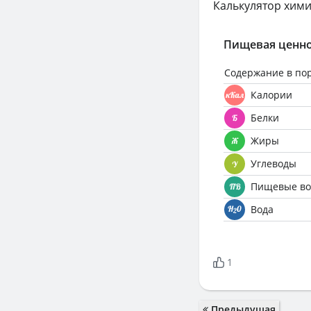
Калькулятор хими
Пищевая ценно
Содержание в по
Калории
Белки
Жиры
Углеводы
Пищевые во
Вода
1
Предыдущая