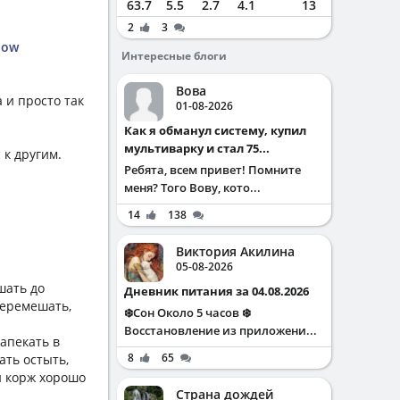
63.7
5.5
2.7
4.1
13
2
3
lIow
Интересные блоги
Вова
 и просто так
01-08-2026
Как я обманул систему, купил
мультиварку и стал 75...
 к другим.
Ребята, всем привет! Помните
меня? Того Вову, кото...
14
138
Виктория Акилина
05-08-2026
шать до
Дневник питания за 04.08.2026
перемешать,
❄️Сон Около 5 часов ❄️
Восстановление из приложени...
апекать в
8
65
ать остыть,
й корж хорошо
Страна дождей