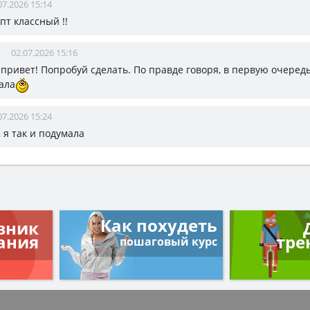
07.2026 15:14
пт классный !!
02.07.2026 15:16
, привет! Попробуй сделать. По правде говоря, в первую очередь
ала
07.2026 15:24
, я так и подумала
Как похудеть
вник
ания
тре
пошаговый курс