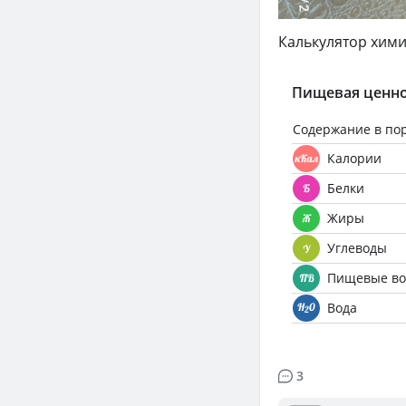
Калькулятор хими
Пищевая ценно
Содержание в по
Калории
Белки
Жиры
Углеводы
Пищевые во
Вода
3