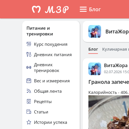
Блог
Питание и
ВитаЖор
тренировки
Курс похудения
Блог
Кулинарная 
Дневник питания
Дневник
ВитаЖора
тренировок
02.07.2026 15:
Вес и измерения
Гранола запеч
Общая лента
Калорийность -
406.
Рецепты
Статьи
Истории успеха