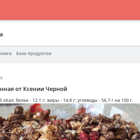
а
книга
База продуктов
05
енная от Ксении Черной
5 кКал
; белки -
12.1 г
; жиры -
14.8 г
; углеводы -
56.7 г
на
100 г
.