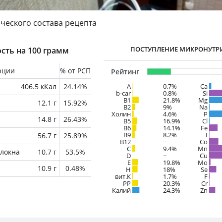
ческого состава рецепта
ПОСТУПЛЕНИЕ МИКРОНУТР
сть на 100 грамм
рции
% от РСП
Рейтинг
406.5 кКал
24.14%
A
0.7%
Ca
b-car
0.8%
Si
В1
21.8%
Mg
12.1 г
15.92%
B2
9%
Na
Холин
4.6%
P
14.8 г
26.43%
B5
16.9%
Cl
B6
14.1%
Fe
B9
8.2%
I
56.7 г
25.89%
B12
~
Co
C
9.4%
Mn
локна
10.7 г
53.5%
D
~
Cu
E
19.8%
Mo
10.9 г
0.48%
H
18%
Se
вит.К
1.7%
F
PP
20.3%
Cr
Калий
24.3%
Zn