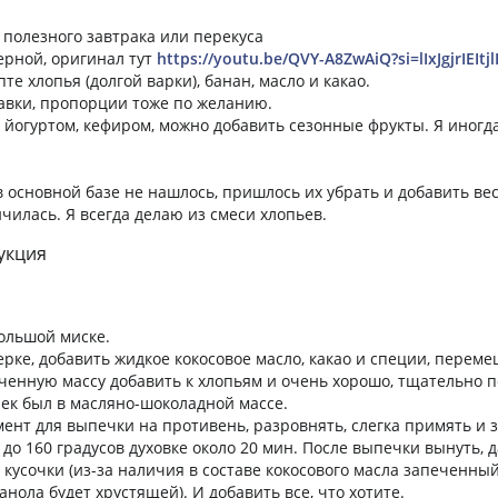
 полезного завтрака или перекуса
ерной, оригинал тут
https://youtu.be/QVY-A8ZwAiQ?si=lIxJgjrIEItj
те хлопья (долгой варки), банан, масло и какао.
бавки, пропорции тоже по желанию.
р йогуртом, кефиром, можно добавить сезонные фрукты. Я иногда
 основной базе не нашлось, пришлось их убрать и добавить вес
чилась. Я всегда делаю из смеси хлопьев.
укция
ольшой миске.
ерке, добавить жидкое кокосовое масло, какао и специи, переме
ченную массу добавить к хлопьям и очень хорошо, тщательно 
ек был в масляно-шоколадной массе.
ент для выпечки на противень, разровнять, слегка примять и з
до 160 градусов духовке около 20 мин. После выпечки вынуть, д
 кусочки (из-за наличия в составе кокосового масла запеченны
ранола будет хрустящей). И добавить все, что хотите.