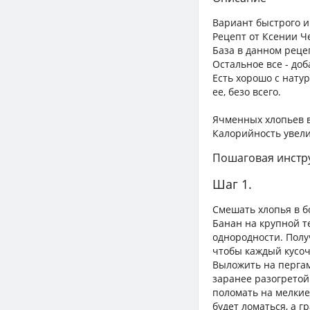
Вариант быстрого и
Рецепт от Ксении Ч
База в данном рецеп
Остальное все - до
Есть хорошо с нату
ее, безо всего.
Ячменных хлопьев в
Калорийность увели
Пошаговая инстр
Шаг 1.
Смешать хлопья в б
Банан на крупной т
однородности. Полу
чтобы каждый кусоч
Выложить на пергам
заранее разогретой 
поломать на мелкие
будет ломаться, а г