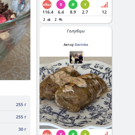
116.4
6.4
8.9
2.7
12
2
2
Голубцы
Автор
Darinika
255 г
255 г
30 г