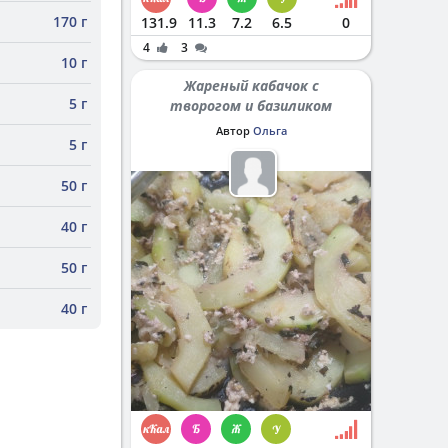
170 г
131.9
11.3
7.2
6.5
0
4
3
10 г
Жареный кабачок с
5 г
творогом и базиликом
Автор
Ольга
5 г
50 г
40 г
50 г
40 г