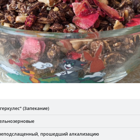
геркулес" (Запекание)
ельнозерновые
 неподслащенный, прошедший алкализацию