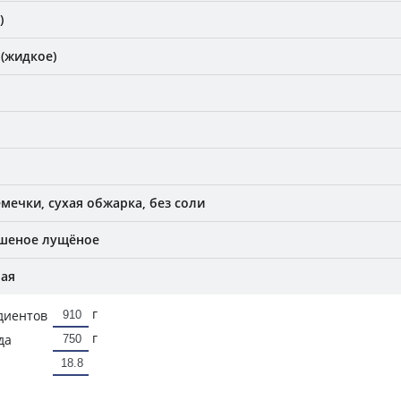
)
(жидкое)
мечки, сухая обжарка, без соли
ушеное лущёное
ная
г
диентов
г
да