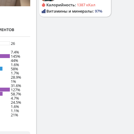
Калорийность:
1387 кКал
Витамины и минералы:
97%
ИЕНТОВ
26
7.4%
145%
44%
1.6%
58%
1.7%
28.9%
1%
31.6%
127%
58.7%
4.7%
24.5%
1.6%
1.1%
21%