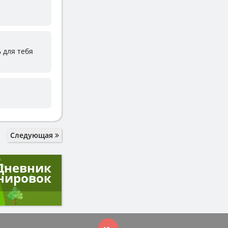
 для тебя
Следующая
Дневник
нировок