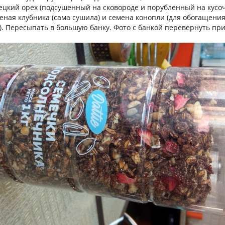
ецкий орех (подсушенный на сковороде и порубленный на кусоч
еная клубника (сама сушила) и семена конопли (для обогащен
. Пересыпать в большую банку. Фото с банкой перевернуть при