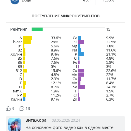
ПОСТУПЛЕНИЕ МИКРОНУТРИЕНТОВ
Рейтинг
15
A
33.6%
Ca
9.9%
b-car
29%
Si
22.5%
В1
5.6%
Mg
7.8%
B2
8.9%
Na
11.6%
Холин
9.4%
P
21.1%
B5
7.6%
Cl
4.8%
B6
7.6%
Fe
5.8%
B9
5%
I
3%
B12
15.6%
Co
22.6%
C
4.8%
Mn
22%
D
2.9%
Cu
11.7%
E
12.1%
Mo
8.4%
H
8.7%
Se
24.7%
вит.К
1.9%
F
1.5%
PP
11.2%
Cr
2.7%
Калий
9.1%
Zn
6.3%
3
13
ВитаЖора
03.05.2026 20:24
На основном фото видно как в одном месте