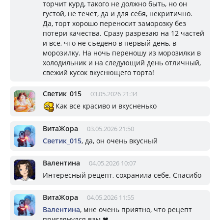
торчит курд, такого не должно быть, но он
густой, не течет, да и для себя, некритично.
Да, торт хорошо переносит заморозку без
потери качества. Сразу разрезаю на 12 частей
и все, что не съедено в первый день, в
морозилку. На ночь переношу из морозилки в
холодильник и на следующий день отличный,
свежий кусок вкуснющего торта!
Светик_015
03.05.2026 21:34
Как все красиво и вкусненько
ВитаЖора
03.05.2026 21:50
Светик_015
, да, он очень вкусный
Валентина
04.05.2026 10:07
Интересный рецепт, сохранила себе. Спасибо
ВитаЖора
04.05.2026 11:55
Валентина
, мне очень приятно, что рецепт
приглянулся вам ❤