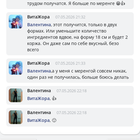
трудом получатся. Я больше по меренге 😁👍
ВитаЖора
07.05.2026 21:32
Валентина
, этот получится, только в двух
формах. Или уменьшите количество
ингредиентов вдвое, на форму 18 см и будет 2
коржа. Он даже сам по себе вкусный, безо
всего
ВитаЖора
07.05.2026 21:33
Валентина
,а у меня с меренгой совсем никак,
один раз не получилась, больше боюсь делать
Валентина
07.05.2026 22:18
ВитаЖора
, 👍
Валентина
07.05.2026 22:18
ВитаЖора
, 🙂