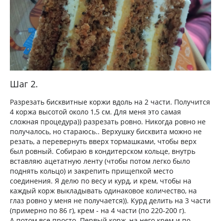
Шаг 2.
Разрезать бисквитные коржи вдоль на 2 части. Получится
4 коржа высотой около 1,5 см. Для меня это самая
сложная процедура)) разрезать ровно. Никогда ровно не
получалось, но стараюсь.. Верхушку бисквита можно не
резать, а перевернуть вверх тормашками, чтобы верх
был ровный. Собираю в кондитерском кольце, внутрь
вставляю ацетатную ленту (чтобы потом легко было
поднять кольцо) и закрепить прищепкой место
соединения. Я делю по весу и курд, и крем, чтобы на
каждый корж выкладывать одинаковое количество, на
глаз ровно у меня не получается)). Курд делить на 3 части
(примерно по 86 г), крем - на 4 части (по 220-200 г).
А потом все просто. Первый корж, на него крем и по