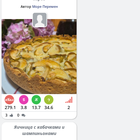
Автор
Море Перемен
279.1
3.8
13.7
34.6
2
3
0
Яичница с кабачками и
шампиньонами