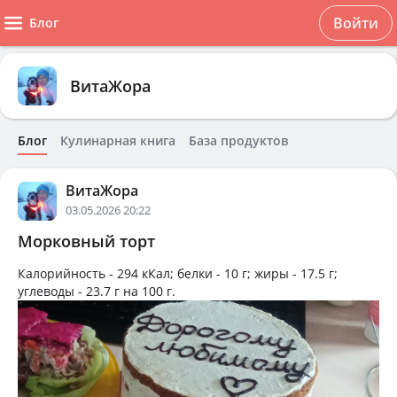
Войти
Блог
ВитаЖора
Блог
Кулинарная книга
База продуктов
ВитаЖора
03.05.2026 20:22
Морковный торт
Калорийность -
294 кКал
; белки -
10 г
; жиры -
17.5 г
;
углеводы -
23.7 г
на
100 г
.