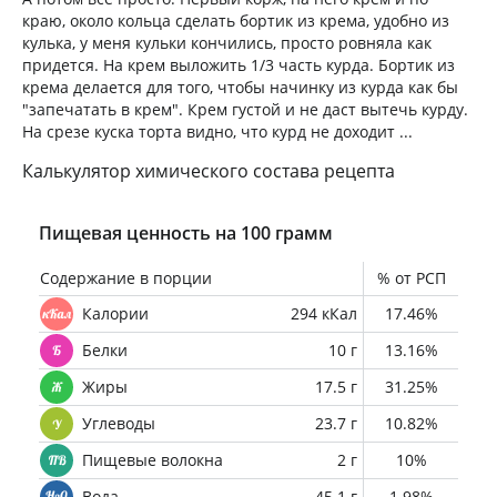
краю, около кольца сделать бортик из крема, удобно из
кулька, у меня кульки кончились, просто ровняла как
придется. На крем выложить 1/3 часть курда. Бортик из
крема делается для того, чтобы начинку из курда как бы
"запечатать в крем". Крем густой и не даст вытечь курду.
На срезе куска торта видно, что курд не доходит ...
Калькулятор химического состава рецепта
Пищевая ценность на 100 грамм
Содержание в порции
% от РСП
Калории
294 кКал
17.46%
Белки
10 г
13.16%
Жиры
17.5 г
31.25%
Углеводы
23.7 г
10.82%
Пищевые волокна
2 г
10%
Вода
45.1 г
1.98%