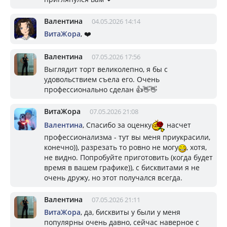
Валентина
04.05.2026 14:14
ВитаЖора
, ❤️
Валентина
07.05.2026 17:56
Выглядит торт великолепно, я бы с
удовольствием съела его. Очень
профессионально сделан 👍👋👋
ВитаЖора
07.05.2026 21:08
Валентина
, Спасибо за оценку
насчет
профессионализма - тут вы меня приукрасили,
конечно)), разрезать то ровно не могу
, хотя,
не видно. Попробуйте приготовить (когда будет
время в вашем графике)), с бисквитами я не
очень дружу, но этот получался всегда.
Валентина
07.05.2026 21:11
ВитаЖора
, да, бисквиты у были у меня
популярны очень давно, сейчас наверное с