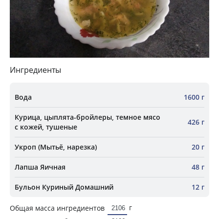
Ингредиенты
Вода
1600 г
Курица, цыплята-бройлеры, темное мясо
426 г
с кожей, тушеные
Укроп (Мытьё, нарезка)
20 г
Лапша Яичная
48 г
Бульон Куриный Домашний
12 г
г
Общая масса ингредиентов