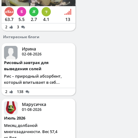
63.7
5.5
2.7
4.1
13
2
3
Интересные блоги
Ирина
02-08-2026
Рисовый завтрак для
выведения солей
Рис – природный абсорбент,
который впитывает в себ...
2
138
Марусичка
01-08-2026
Июль 2026
Месяц долбаной
многозадачности. Вес 57,4
кг.Вот...