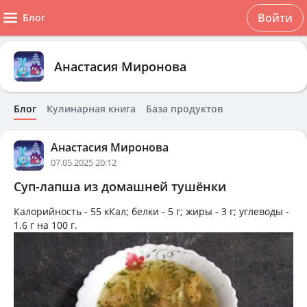
Войти
Блог
Анастасия Миронова
Блог
Кулинарная книга
База продуктов
Анастасия Миронова
07.05.2025 20:12
Суп-лапша из домашней тушёнки
Калорийность -
55 кКал
; белки -
5 г
; жиры -
3 г
; углеводы -
1.6 г
на
100 г
.