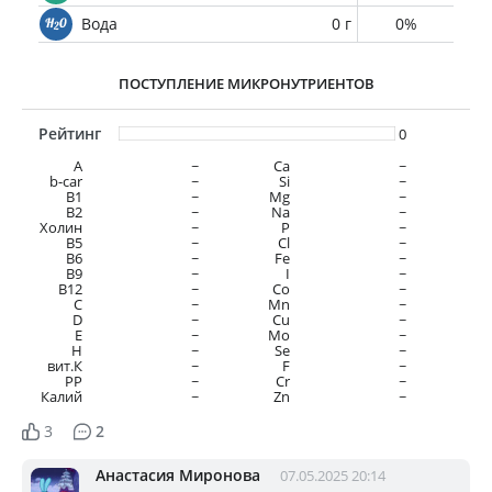
Вода
0 г
0%
ПОСТУПЛЕНИЕ МИКРОНУТРИЕНТОВ
Рейтинг
0
A
~
Ca
~
b-car
~
Si
~
В1
~
Mg
~
B2
~
Na
~
Холин
~
P
~
B5
~
Cl
~
B6
~
Fe
~
B9
~
I
~
B12
~
Co
~
C
~
Mn
~
D
~
Cu
~
E
~
Mo
~
H
~
Se
~
вит.К
~
F
~
PP
~
Cr
~
Калий
~
Zn
~
3
2
Анастасия Миронова
07.05.2025 20:14