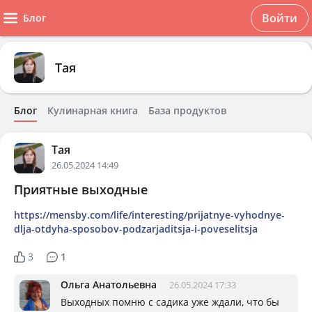
Войти
Блог
Тая
Блог
Кулинарная книга
База продуктов
Тая
26.05.2024 14:49
Приятные выходные
https://mensby.com/life/interesting/prijatnye-vyhodnye-
dlja-otdyha-sposobov-podzarjaditsja-i-poveselitsja
3
1
Ольга Анатольевна
26.05.2024 17:33
Выходных помню с садика уже ждали, что бы