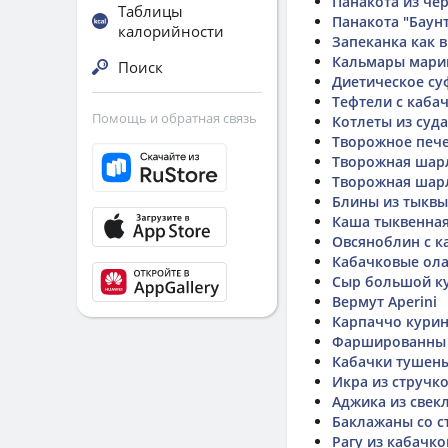
Панакота из че
Таблицы
Панакота "Баун
калорийности
Запеканка как в
Кальмары мари
Поиск
Диетическое су
Тефтели с каба
Помощь и обратная связь
Котлеты из суда
Творожное пече
Творожная шарл
Творожная шар
Блины из тыквы
Каша тыквенная
Овсяноблин с к
Кабачковые ола
Сыр большой к
Вермут Aperini
Карпаччо кури
Фаршированны 
Кабачки тушены
Икра из стручк
Аджика из свек
Баклажаны со с
Рагу из кабачко