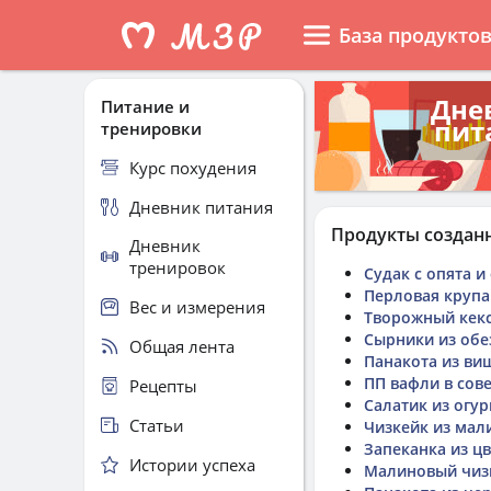
База продукто
Дне
Питание и
пит
тренировки
Курс похудения
Дневник питания
Продукты создан
Дневник
тренировок
Судак с опята 
Перловая крупа
Вес и измерения
Творожный кекс
Сырники из обе
Общая лента
Панакота из ви
ПП вафли в сов
Рецепты
Салатик из огур
Статьи
Чизкейк из мал
Запеканка из ц
Истории успеха
Малиновый чиз