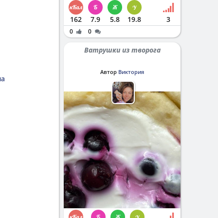
162
7.9
5.8
19.8
3
0
0
Ватрушки из творога
Автор
Виктория
иа