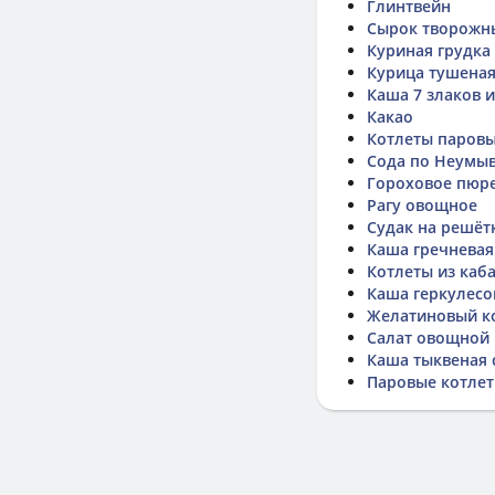
Глинтвейн
Сырок творожн
Куриная грудка
Курица тушеная
Каша 7 злаков и
Какао
Котлеты паровы
Сода по Неумы
Гороховое пюр
Рагу овощное
Судак на решёт
Каша гречневая
Котлеты из каба
Каша геркулесо
Желатиновый ко
Салат овощной
Каша тыквеная 
Паровые котлет