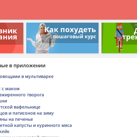
в
Как похудеть
вник
ания
тре
пошаговый курс
ные в приложении
и овощами в мультиварке
 с маком
зжиренного творога
шни
етской вафельнице
цов и патисонов на зиму
ины на печенье
ветной капусты и куринного мяса
кейк