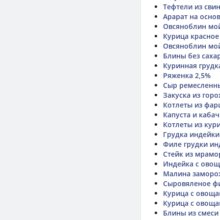
Тефтели из сви
Арарат на осно
Овсяноблин мой
Курица красное
Овсяноблин мо
Блины без саха
Куринная грудк
Ряженка 2,5%
Сыр ремесленны
Закуска из горо
Котлеты из фар
Капуста и каба
Котлеты из кур
Грудка индейки
Филе грудки ин
Стейк из мрамо
Индейка с ово
Малина заморо
Сыровяленое фи
Курица с овоща
Курица с овоща
Блины из смеси