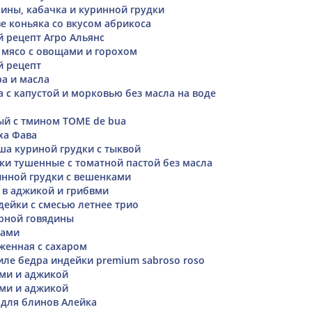
нины, кабачка и куринной грудки
ве коньяка со вкусом абрикоса
 рецепт Агро Альянс
 мясо с овощами и горохом
й рецепт
ра и масла
а с капустой и морковью без масла на воде
й с тмином TOME de bua
ха Фава
ша куриной грудки с тыквой
чки тушенные с томатной пастой без масла
инной грудки с вешенками
 в аджикой и грибвми
дейки с смесью летнее трио
рной говядины
щами
женная с сахаром
ле бедра индейки premium sabroso roso
ми и аджикой
ми и аджикой
 для блинов Алейка