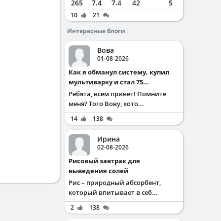
265
7.4
7.4
42
5
10
21
Интересные блоги
Вова
01-08-2026
Как я обманул систему, купил
мультиварку и стал 75...
Ребята, всем привет! Помните
меня? Того Вову, кото...
14
138
Ирина
02-08-2026
Рисовый завтрак для
выведения солей
Рис – природный абсорбент,
который впитывает в себ...
2
138