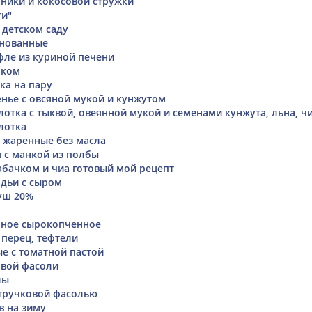
рники и кокосовой стружки
ти"
 детском саду
нованные
фле из куриной печени
чком
ка на пару
нье с овсяной мукой и кунжутом
отка с тыквой, овеянной мукой и семенами кунжута, льна, ч
лотка
 жаренные без масла
 с манкой из полбы
абачком и чиа готовый мой рецепт
дьи с сыром
уш 20%
нное сырокопченное
перец, тефтели
е с томатной пастой
овой фасоли
лы
тручковой фасолью
в на зиму