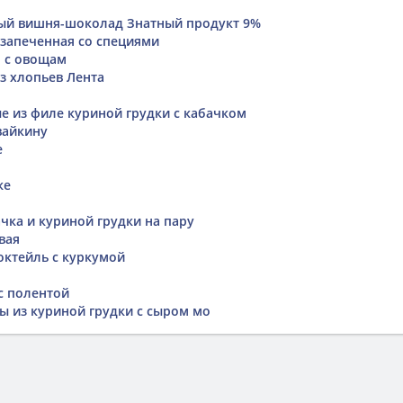
ый вишня-шоколад Знатный продукт 9%
 запеченная со специями
 с овощам
з хлопьев Лента
е из филе куриной грудки с кабачком
вайкину
е
ке
чка и куриной грудки на пару
вая
ктейль с куркумой
с полентой
ы из куриной грудки с сыром мо