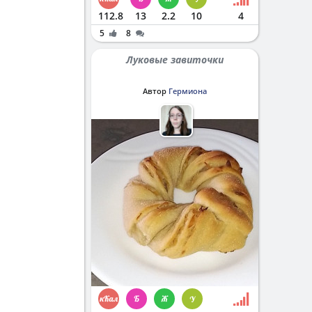
112.8
13
2.2
10
4
5
8
Луковые завиточки
Автор
Гермиона