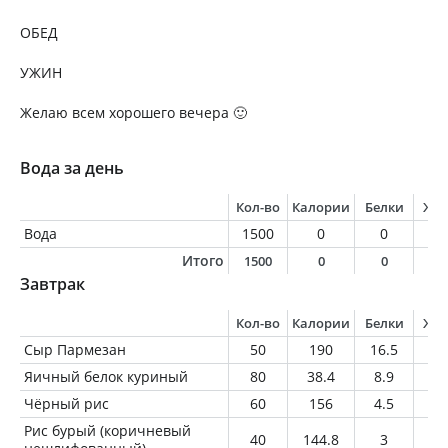
ОБЕД
УЖИН
Желаю всем хорошего вечера 🙂
Вода за день
Кол-во
Калории
Белки
Жи
Вода
1500
0
0
0
Итого
1500
0
0
0
Завтрак
Кол-во
Калории
Белки
Жи
Сыр Пармезан
50
190
16.5
13
Яичный белок куриный
80
38.4
8.9
0.
Чёрный рис
60
156
4.5
1.
Рис бурый (коричневый
40
144.8
3
1.