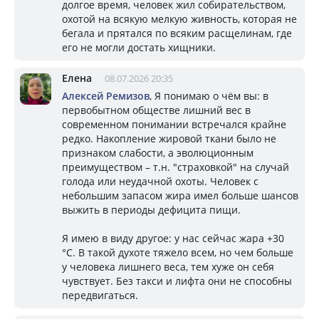
долгое время, человек жил собирательством,
охотой на всякую мелкую живность, которая не
бегала и прятался по всяким расщелинам, где
его не могли достать хищники.
Елена
08.07.2026 20:35
Алексей Ремизов
, Я понимаю о чём вы: в
первобытном обществе лишний вес в
современном понимании встречался крайне
редко. Накопление жировой ткани было не
признаком слабости, а эволюционным
преимуществом – т.н. "страховкой" на случай
голода или неудачной охоты. Человек с
небольшим запасом жира имел больше шансов
выжить в периоды дефицита пищи.
Я имею в виду другое: у нас сейчас жара +30
°C. В такой духоте тяжело всем, но чем больше
у человека лишнего веса, тем хуже он себя
чувствует. Без такси и лифта они не способны
передвигаться.