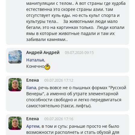
манипуляции с телом.. А вот страны где худоба
естественна это скорее страны азии. там
отсутствует куль еды. но есть культ спорта и
культуры тела.. За животными люди мало
бегали, это на картинках только. Люди копали
ямы в которые животные падали и там их
забивали камнями..
Андрей Андрей
09.07.2026 09:15
Наталья
,
Конечно
Елена
09.07.2026 17:12
Ilana
, речь вовсе не о пышных формах "Русской
Венеры", а именно об утрате элементарной
способности свободно и легко передвигаться
самостоятельно (такси, лифты).
Елена
09.07.2026 17:16
Артем
, в том и суть: раньше просто не было
возможности располнеть и стать обузой для