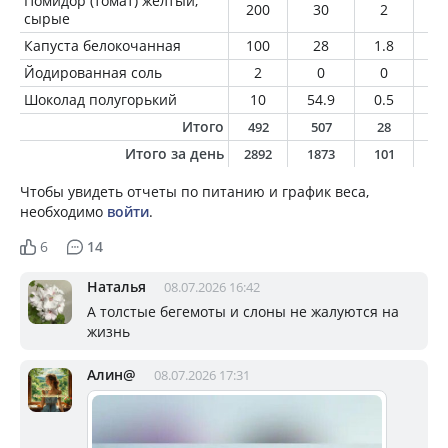
Помидор (томат) желтый,
200
30
2
0.
сырые
Капуста белокочанная
100
28
1.8
0.
Йодированная соль
2
0
0
0
Шоколад полугорький
10
54.9
0.5
3.
Итого
492
507
28
1
Итого за день
2892
1873
101
5
Чтобы увидеть отчеты по питанию и график веса,
необходимо
войти
.
6
14
Наталья
08.07.2026 16:42
А толстые бегемоты и слоны не жалуются на
жизнь
Алин@
08.07.2026 17:31