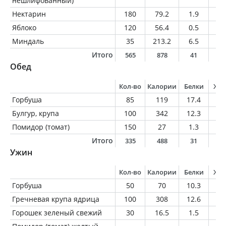
нешлифованный)
Нектарин
180
79.2
1.9
0.
Яблоко
120
56.4
0.5
0.
Миндаль
35
213.2
6.5
18
Итого
565
878
41
3
Обед
Кол-во
Калории
Белки
Жи
Горбуша
85
119
17.4
5.
Булгур, крупа
100
342
12.3
1.
Помидор (томат)
150
27
1.3
0.
Итого
335
488
31
7
Ужин
Кол-во
Калории
Белки
Жи
Горбуша
50
70
10.3
3.
Гречневая крупа ядрица
100
308
12.6
3.
Горошек зеленый свежий
30
16.5
1.5
0.