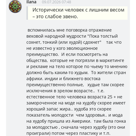
Ilana
09.07.2026 07:48
Исторически человек с лишним весом
– это слабое звено.
вспомнилась мне поговорка отражение
вековой народной мудрости "Пока толстый
сохнет, тонкий (или худой) сдохнет" так что
не известно у кого эволюционное
преимущество. И если посмотреть на
общества, которые не погрязли в маркетинге
и рекламе на тело которое по чьему то мнению
должно быть каким-то худым. То жители стран
африки. индии и ближнего востока
преимущественно полные, худые там скорее
исключения в зрелом возрасте.. т.е.
естественное тело человека возраста 25 + не
замороченное на моде на худобу скорее имеет
хороший запас жира.. худоба это скорее
показатель молодости чем здоровья.. и мода
на худобу пришла из Америки. там была гонка
за молодостью , сначала через худобу (это они
проиграли) потом через пластику и т.п.