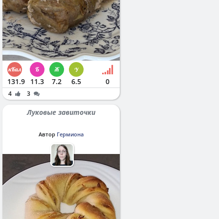
131.9
11.3
7.2
6.5
0
4
3
Луковые завиточки
Автор
Гермиона