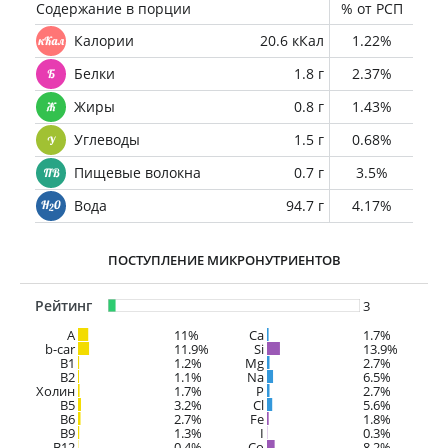
Содержание в порции
% от РСП
Калории
20.6 кКал
1.22%
Белки
1.8 г
2.37%
Жиры
0.8 г
1.43%
Углеводы
1.5 г
0.68%
Пищевые волокна
0.7 г
3.5%
Вода
94.7 г
4.17%
ПОСТУПЛЕНИЕ МИКРОНУТРИЕНТОВ
Рейтинг
3
A
11%
Ca
1.7%
b-car
11.9%
Si
13.9%
В1
1.2%
Mg
2.7%
B2
1.1%
Na
6.5%
Холин
1.7%
P
2.7%
B5
3.2%
Cl
5.6%
B6
2.7%
Fe
1.8%
B9
1.3%
I
0.3%
B12
0.4%
Co
8.2%