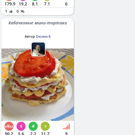
179.9
19.2
8.1
7.1
6
1
0
Кабачковые мини-тортики
Автор
Оксана Б
90.2
5.6
2.2
11.7
9