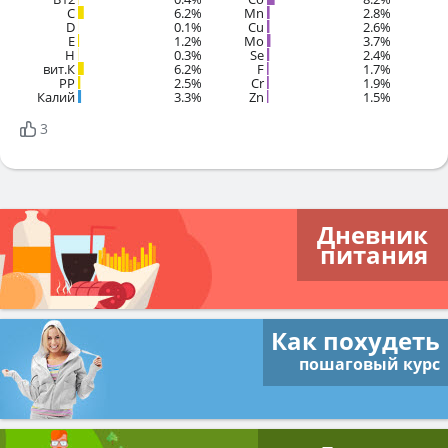
C
6.2%
Mn
2.8%
D
0.1%
Cu
2.6%
E
1.2%
Mo
3.7%
H
0.3%
Se
2.4%
вит.К
6.2%
F
1.7%
PP
2.5%
Cr
1.9%
Калий
3.3%
Zn
1.5%
3
Дневник
питания
Как похудеть
пошаговый курс