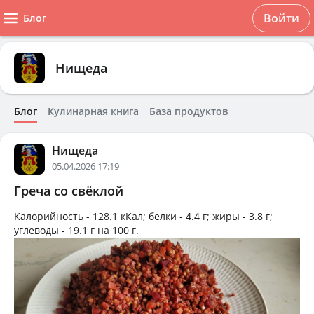
Войти
Блог
Нищеда
Блог
Кулинарная книга
База продуктов
Нищеда
05.04.2026 17:19
Греча со свёклой
Калорийность -
128.1 кКал
; белки -
4.4 г
; жиры -
3.8 г
;
углеводы -
19.1 г
на
100 г
.