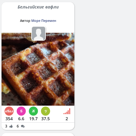
Бельгийские вафли
Автор
Море Перемен
354
6.6
19.7
37.5
2
3
6