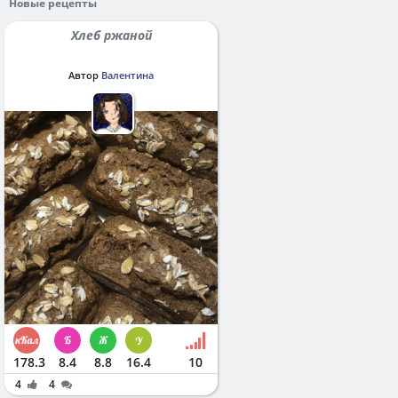
Новые рецепты
Хлеб ржаной
Автор
Валентина
178.3
8.4
8.8
16.4
10
4
4