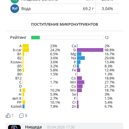
Вода
69.2 г
3.04%
ПОСТУПЛЕНИЕ МИКРОНУТРИЕНТОВ
Рейтинг
12
A
23%
Ca
2%
b-car
24.2%
Si
98.8%
В1
6.5%
Mg
16.7%
B2
3.6%
Na
29.6%
Холин
3.6%
P
13.4%
B5
3.2%
Cl
8.3%
B6
5.8%
Fe
12.4%
B9
1.5%
I
1.3%
B12
~
Co
18.8%
C
1.7%
Mn
27.7%
D
~
Cu
21.3%
E
10.2%
Mo
18.7%
H
5.9%
Se
3%
вит.К
2.7%
F
1.5%
PP
10.1%
Cr
5.4%
Калий
7.8%
Zn
6.7%
1
5
Нищеда
05.04.2026 17:30