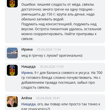
Ошибки: лишняя сладость от мёда, свёклы
достаточно; много гречи на одну порцию -
уменьшить до 150 г; крупа аль-денье, надо
обильно запивать водой.
Подумать над консистенцией, подумать над
вкусом. Острота пикантная удалась, остальное
можно скорректировать. Найти приправы к
свёкле.
Ирина
05.04.2026 17:34
мед в гречку с луком? оригинально)
Нищеда
05.04.2026 17:45
Ирина
, 9 г для баланса соевого и уксуса. На 700
гр готового блюда сложно почувствовать. Но с
добавлением правда поспешил, забыл про
сладость свёклы.
Алёна
05.04.2026 18:41
Нищеда
, ого, вы повар или просто так тонко к
еде относитесь?)