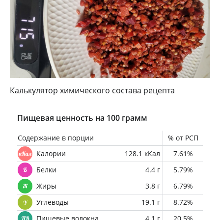
Калькулятор химического состава рецепта
Пищевая ценность на 100 грамм
Содержание в порции
% от РСП
Калории
128.1 кКал
7.61%
Белки
4.4 г
5.79%
Жиры
3.8 г
6.79%
Углеводы
19.1 г
8.72%
Пищевые волокна
4.1 г
20.5%