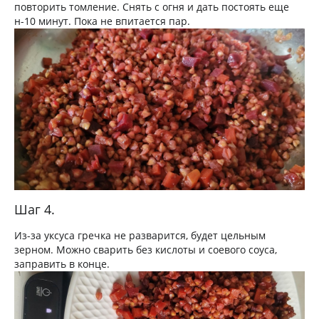
повторить томление. Снять с огня и дать постоять еще
н-10 минут. Пока не впитается пар.
Шаг 4.
Из-за уксуса гречка не разварится, будет цельным
зерном. Можно сварить без кислоты и соевого соуса,
заправить в конце.