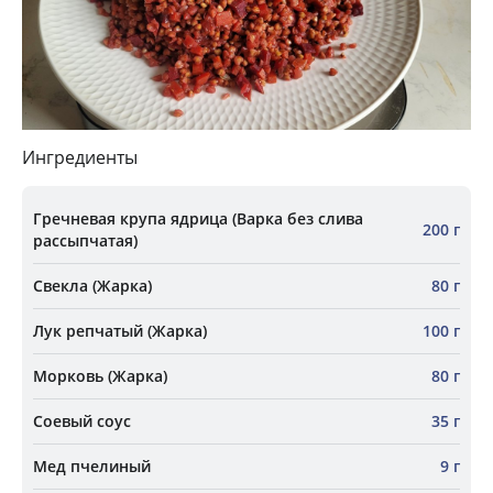
Ингредиенты
Гречневая крупа ядрица (Варка без слива
200 г
рассыпчатая)
Свекла (Жарка)
80 г
Лук репчатый (Жарка)
100 г
Морковь (Жарка)
80 г
Соевый соус
35 г
Мед пчелиный
9 г