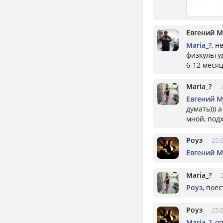
Евгений 
Mariа_?
, н
физкульту
6-12 месяц
Mariа_?
Евгений 
думать)))
мной, под
Роуз
25.
Евгений 
Mariа_?
Роуз
, пое
Роуз
25.
Mariа_?
, о