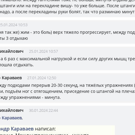
 штанги или на перекладине вишу- то уже больше. После штанг
 надо, а после перекладины руки болят, так что разминаю минут
25.01.2024 10:53
еня так же) жим - это боль) верх тяжело прогрессирует, между п
ты 3 отдыхаю
Михайлович
25.01.2024 10:57
5, а 6 раз с максимальной нагрузкой и если силу других мышц тр
 пошла отдыхать.
 Караваев
27.01.2024 12:50
жду подходами перерыв 20-30 секунд, на тяжёлых упражнениях 
и, подъём ног с отягощением, приседение со штангой на плечах
ежду упражнениями - минута.
Михайлович
30.01.2024 22:44
 Караваев
,
андр Караваев
написал: