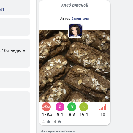
Хлеб ржаной
641
Автор
Валентина
к 10й неделе
178.3
8.4
8.8
16.4
10
4
4
Интересные блоги