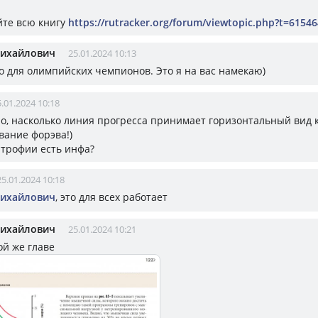
йте всю книгу
https://rutracker.org/forum/viewtopic.php?t=6154
Михайлович
25.01.2024 10:13
то для олимпийских чемпионов. Это я на вас намекаю)
.01.2024 10:18
но, насколько линия прогресса принимает горизонтальный вид 
вание форэва!)
ртрофии есть инфа?
25.01.2024 10:18
Михайлович
, это для всех работает
Михайлович
25.01.2024 10:21
той же главе