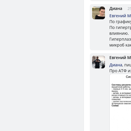
Диана
25
Евгений 
По графику
По гиперт
влиянию.
Гиперплаз
микроб как
Евгений 
Диана
, пи
Про АТФ и