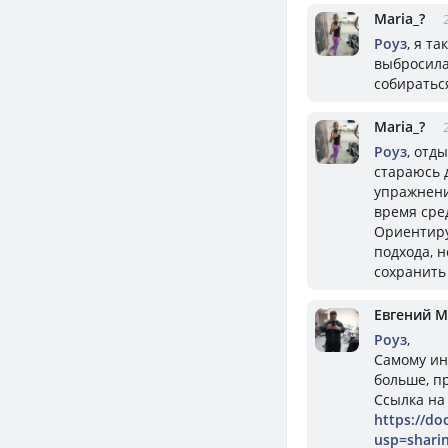
Mariа_?
Роуз
, я т
выбросила
собираться
Mariа_?
Роуз
, отд
стараюсь 
упражнени
время сред
Ориентиру
подхода, 
сохранить
Евгений 
Роуз
,
Самому инт
больше, п
Ссылка на
https://d
usp=shari