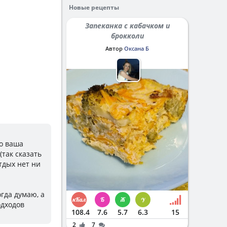
Новые рецепты
Запеканка с кабачком и
брокколи
Автор
Оксана Б
но ваша
(так сказать
тдых нет ни
гда думаю, а
одходов
108.4
7.6
5.7
6.3
15
2
7