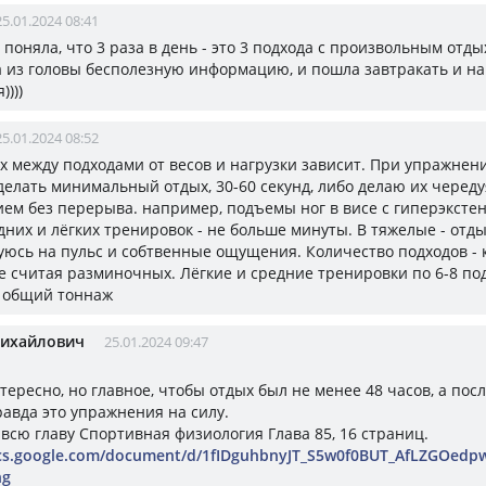
25.01.2024 08:41
ак поняла, что 3 раза в день - это 3 подхода с произвольным отды
 из головы бесполезную информацию, и пошла завтракать и на
))))
25.01.2024 08:52
ых между подходами от весов и нагрузки зависит. При упражнени
делать минимальный отдых, 30-60 секунд, либо делаю их череду
ем без перерыва. например, подъемы ног в висе с гиперэкстен
них и лёгких тренировок - не больше минуты. В тяжелые - отды
юсь на пульс и собтвенные ощущения. Количество подходов - к
не считая разминочных. Лёгкие и средние тренировки по 6-8 под
 общий тоннаж
Михайлович
25.01.2024 09:47
ересно, но главное, чтобы отдых был не менее 48 часов, а посл
равда это упражнения на силу.
 всю главу Спортивная физиология Глава 85, 16 страниц.
ocs.google.com/document/d/1fIDguhbnyJT_S5w0f0BUT_AfLZGOed
ng