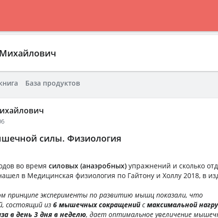
 Михайлович
книга
База продуктов
Михайлович
06
шечной силы. Физиология
одов во время
силовых (анаэробных)
упражнений и сколько от
ашел в Медицинская физиология по Гайтону и Холлу 2018, в из
том принципе эксперименты по развитию мышц показали, что
й, состоящий из
6 мышечных сокраще
ний
с
максимальной нагру
аза в день 3 дня в неделю
, дает оптимальное увеличение мышечн