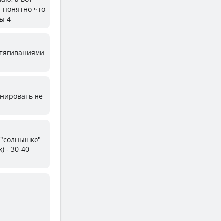
и понятно что
ы 4
одтягиваниями
енировать не
("солнышко"
) - 30-40