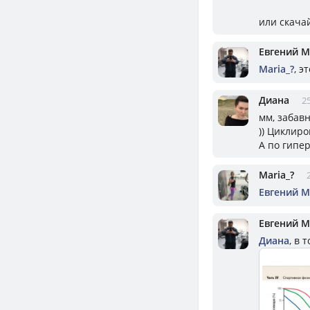
или скача
Евгений 
Mariа_?
, э
Диана
25
мм, забав
)) Циклиро
А по гипе
Mariа_?
Евгений 
Евгений 
Диана
, в 