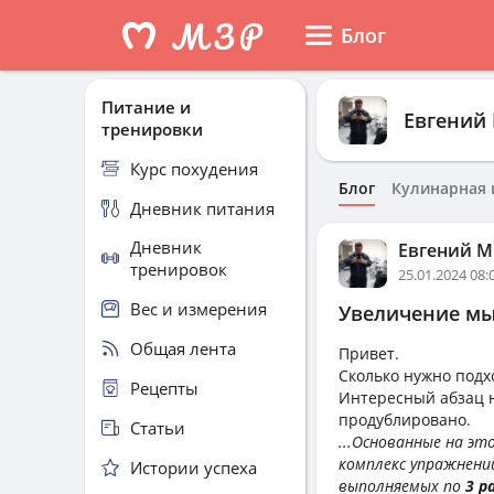
Блог
Питание и
Евгений
тренировки
Курс похудения
Блог
Кулинарная 
Дневник питания
Дневник
Евгений 
тренировок
25.01.2024 08:
Вес и измерения
Увеличение мы
Общая лента
Привет.
Сколько нужно подх
Рецепты
Интересный абзац н
продублировано.
Статьи
...Основанные на э
комплекс упражнени
Истории успеха
выполняемых по
3 р