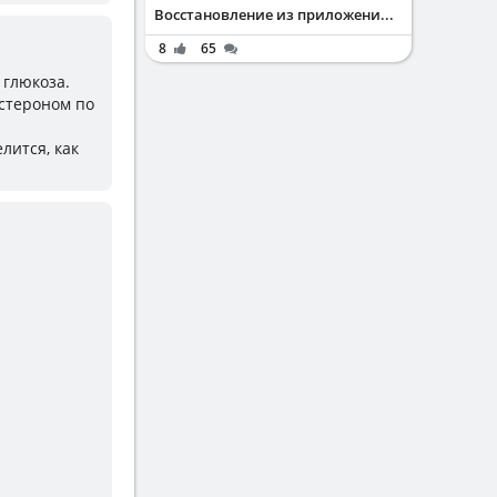
Восстановление из приложени...
8
65
 глюкоза.
остероном по
лится, как