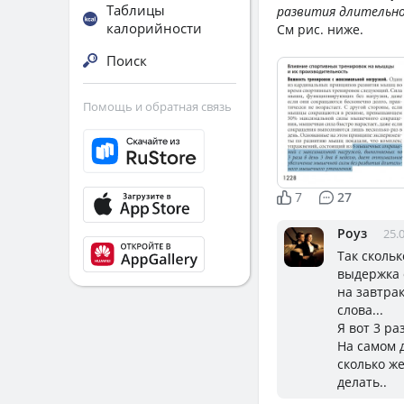
Таблицы
развития длительно
калорийности
См рис. ниже.
Поиск
Помощь и обратная связь
7
27
Роуз
25.
Так скольк
выдержка о
на завтра
слова...
Я вот 3 ра
На самом 
сколько ж
делать..