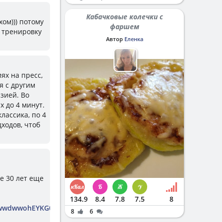
Кабачковые колечки с
хом))) потому
фаршем
 тренировку
Автор
Еленка
ях на пресс,
я с другим
зией. Во
х до 4 минут.
лассика, по 4
ходов, чтоб
е 30 лет еще
134.9
8.4
7.8
7.5
8
pwwdwwohEYKG0/edit?
8
6