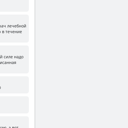
Врач лечебной
ю в течение
ой силе надо
писанная

аю, а вот