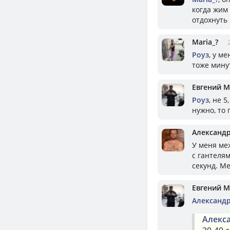
когда жим
отдохнуть
Mariа_?
Роуз
, у м
тоже мину
Евгений 
Роуз
, не 
нужно, то
Александр
У меня ме
с гантелям
секунд. М
Евгений 
Александр
Алекс