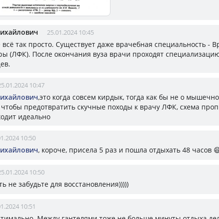
Михайлович
25.01.2024 10:45
е всё так просто. Существует даже врачебная специальность - 
ры (ЛФК). После окончания вуза врачи проходят специализаци
ев.
25.01.2024 10:47
Михайлович
,это когда совсем кирдык, тогда как бы не о мышечн
 а чтобы предотвратить скучные походы к врачу ЛФК, схема про
ходит идеально
01.2024 10:50
Михайлович
, короче, присела 5 раз и пошла отдыхать 48 часов 
25.01.2024 10:50
сть не забудьте для восстановления)))))
01.2024 10:51
птимально. Между гантелями тоже не больше минуты отдыха дел