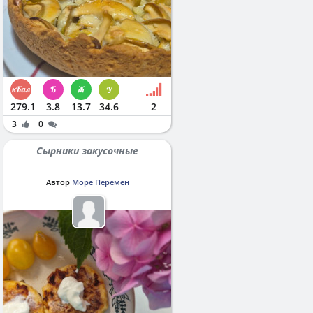
279.1
3.8
13.7
34.6
2
3
0
Сырники закусочные
Автор
Море Перемен