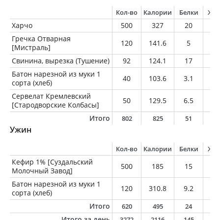
Кол-во
Калории
Белки
Жи
Харчо
500
327
20
2
Гречка Отварная
120
141.6
5
1.
[Мистраль]
Свинина, вырезка (Тушение)
92
124.1
17
6.
Батон нарезной из муки 1
40
103.6
3.1
1.
сорта (хлеб)
Сервелат Кремлевский
50
129.5
6.5
11
[Стародворские Колбасы]
Итого
802
825
51
4
Ужин
Кол-во
Калории
Белки
Жи
Кефир 1% [Суздальский
500
185
15
5
Молочный Завод]
Батон нарезной из муки 1
120
310.8
9.2
3.
сорта (хлеб)
Итого
620
495
24
8
Итого за день
3272
2116
145
7