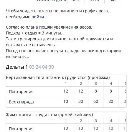
Чтобы увидеть отчеты по питанию и график веса,
необходимо
войти
.
Согласно плана пошли увеличения весов.
Подход + отдых = 3 минуты.
Так и тренировка достаточно плотной получается и
остывать не остываешь.
Погода не позволяет погулять, надо велосипед в кардио
включать...
Дельты 1
03:24
04:30
Вертикальная тяга штанги к груди стоя (протяжка)
1
2
3
4
5
12
12
8
8
8
Повторения
10
30
60
80
80
Вес снаряда
Жим штанги с груди стоя (армейский жим)
1
2
3
4
5
10
10
10
10
10
Повторения