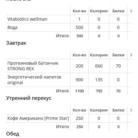
Кол-во
Калории
Белки
Жи
Vitabiotics wellman
1
0
0
0
Вода
500
0
0
0
Итого
500
0
0
0
Завтрак
Кол-во
Калории
Белки
Жи
Протеиновый батончик
200
660
70
2
STRONG REX
Энергетический напиток
900
135
0
0
original
Итого
1100
795
70
2
Утренний перекус
Кол-во
Калории
Белки
Жи
Кофе Американо [Prime Star]
250
0
0
0
Итого
250
0
0
0
Обед