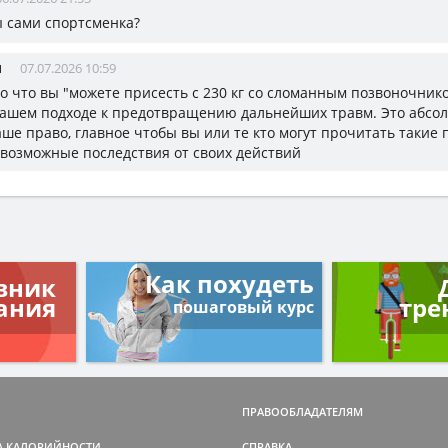
ы сами спортсменка?
н
07.07.2026 10:59
 то что вы "можете присесть с 230 кг со сломанным позвоночник
вашем подходе к предотвращению дальнейших травм. Это абсо
аше право, главное чтобы вы или те кто могут прочитать такие 
возможные последствия от своих действий
Как похудеть
вник
ания
тре
пошаговый курс
ПРАВООБЛАДАТЕЛЯМ
А КАЛОРИЙНОСТИ
СПРАВКА