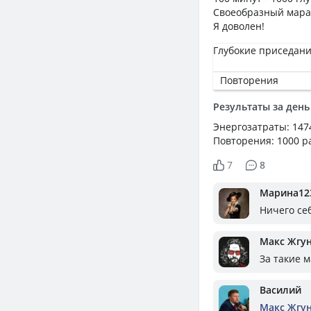
Своеобразный мара
Я доволен!
Глубокие приседани
Повторения
Результаты за день
Энергозатраты: 147
Повторения: 1000 р
7
8
Марина12
Ничего се
Макс Жгу
За такие 
Василий
Макс Жгу