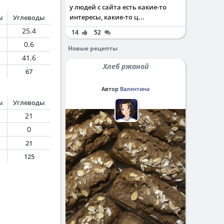
у людей с сайта есть какие-то
интересы, какие-то ц...
ы
Углеводы
25.4
14
52
0.6
Новые рецепты
41.6
Хлеб ржаной
67
Автор
Валентина
ы
Углеводы
21
0
21
125