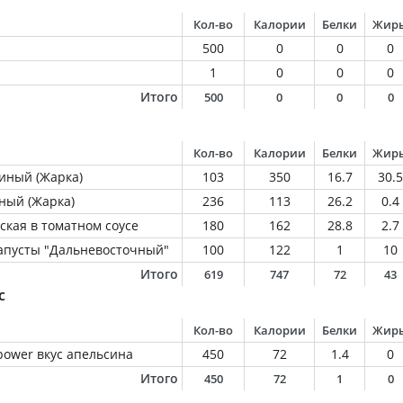
Кол-во
Калории
Белки
Жир
500
0
0
0
1
0
0
0
Итого
500
0
0
0
Кол-во
Калории
Белки
Жир
иный (Жарка)
103
350
16.7
30.5
ный (Жарка)
236
113
26.2
0.4
ская в томатном соусе
180
162
28.8
2.7
капусты "Дальневосточный"
100
122
1
10
Итого
619
747
72
43
с
Кол-во
Калории
Белки
Жир
 power вкус апельсина
450
72
1.4
0
Итого
450
72
1
0