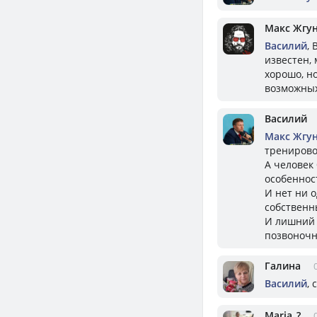
Макс Жгу
Василий
,
известен,
хорошо, но
возможных
Василий
Макс Жгу
тренирово
А человек
особеннос
И нет ни 
собственн
И лишний 
позвоночн
Галина
Василий
, 
Mariа_?