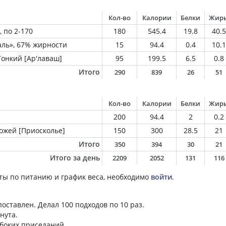
Кол-во
Калории
Белки
Жир
 по 2-170
180
545.4
19.8
40.5
ль», 67% жирности
15
94.4
0.4
10.1
онкий [Ар'лаваш]
95
199.5
6.5
0.8
Итого
290
839
26
51
Кол-во
Калории
Белки
Жир
200
94.4
2
0.2
ожей [Приосколье]
150
300
28.5
21
Итого
350
394
30
21
Итого за день
2209
2052
131
116
ты по питанию и график веса, необходимо
войти
.
оставлен. Делал 100 подходов по 10 раз.
нута.
убоких приседаний.