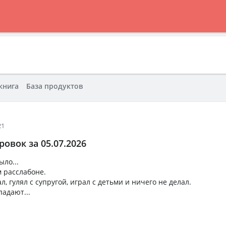
книга
База продуктов
21
овок за 05.07.2026
ыло...
м расслабоне.
л, гулял с супругой, играл с детьми и ничего не делал.
падают...