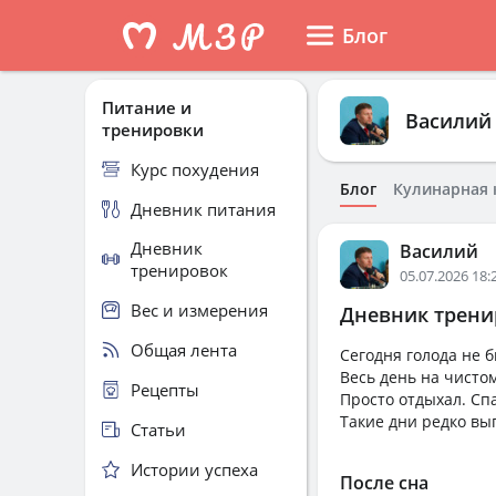
Блог
Питание и
Василий
тренировки
Курс похудения
Блог
Кулинарная 
Дневник питания
Дневник
Василий
тренировок
05.07.2026 18:
Вес и измерения
Дневник тренир
Общая лента
Сегодня голода не б
Весь день на чисто
Рецепты
Просто отдыхал. Спа
Такие дни редко вы
Статьи
Истории успеха
После сна