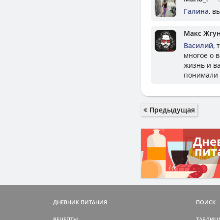
Галина
, в
Макс Жгу
Василий
,
многое о 
жизнь и в
понимали 
Предыдущая
Дне
пит
ДНЕВНИК ПИТАНИЯ
ПОИСК
РЕЦЕПТЫ
ТАБЛИЦ