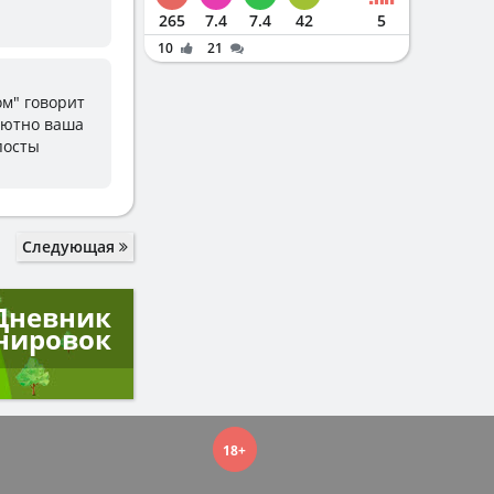
265
7.4
7.4
42
5
10
21
ом" говорит
лютно ваша
посты
Следующая
Дневник
нировок
18+