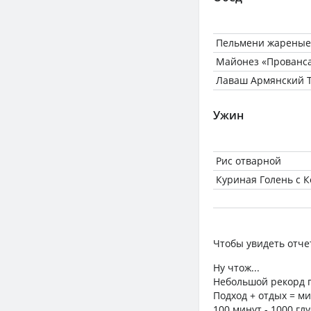
Пельмени жареные,
Майонез «Прованса
Лаваш Армянский Т
Ужин
Рис отварной
Куриная Голень с К
Чтобы увидеть отче
Ну чтож...
Небольшой рекорд п
Подход + отдых = ми
100 минут - 1000 гл