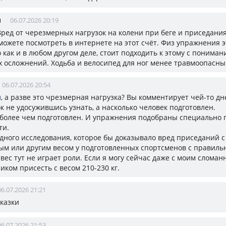
н
06.07.2026 20:19
 Вред от черезмерных нагрузок на колени при беге и приседани
 можете посмотреть в интернете на этот счёт. Физ упражнения 
 как и в любом другом деле, стоит подходить к этому с пониман
 осложнений. Ходьба и велосипед для ног менее травмоопасн
06.07.2026 20:54
н
, а разве это чрезмерная нагрузка? Вы комментирует чей-то д
к не удосужившись узнать, а насколько человек подготовлен.
 более чем подготовлен. И упражнения подобраны специально 
ти.
одного исследования, которое бы доказывало вред приседаний с
ым или другим весом у подготовленных спортсменов с правиль
вес тут не играет роли. Если я могу сейчас даже с моим слома
иком присесть с весом 210-230 кг.
06.07.2026 21:21
сказки
06.07.2026 21:53