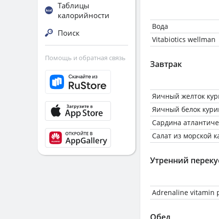
Таблицы
калорийности
Вода
Поиск
Vitabiotics wellman
Помощь и обратная связь
Завтрак
Яичный желток кур
Яичный белок кури
Сардина атлантиче
Салат из морской 
Утренний переку
Adrenaline vitamin
Обед