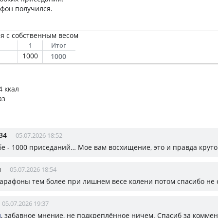
фон получился.
я с собственным весом
1
Итог
1000
1000
4 ккал
аз
34
05.07.2026 18:52
бе - 1000 приседаний… Мое вам восхищение, это и правда круто
н
05.07.2026 18:54
марафоны тем более при лишнем весе колени потом спасибо не 
05.07.2026 19:37
н
, забавное мнение, не подкреплённое ничем. Спасиб за комме