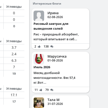
Интересные блоги
ы
Углеводы
0
Ирина
02-08-2026
0
Рисовый завтрак для
0
выведения солей
Рис – природный абсорбент,
который впитывает в себ...
ы
Углеводы
2
138
3.7
2.4
Марусичка
6.3
01-08-2026
7
Июль 2026
Месяц долбаной
19
многозадачности. Вес 57,4
кг.Вот...
ы
Углеводы
11
79
17.1
Тала М
17
31-07-2026