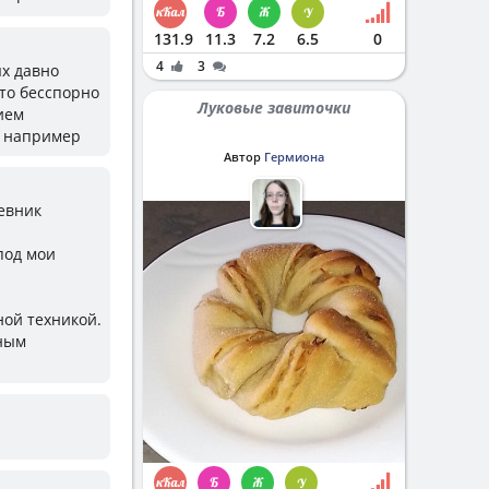
131.9
11.3
7.2
6.5
0
4
3
ях давно
это бесспорно
Луковые завиточки
ием
ы например
Автор
Гермиона
невник
под мои
ной техникой.
нным