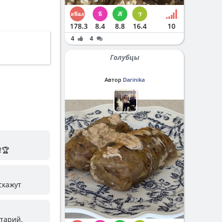
178.3
8.4
8.8
16.4
10
4
4
Голубцы
Автор
Darinika
!🏆
скажут
нтарий.