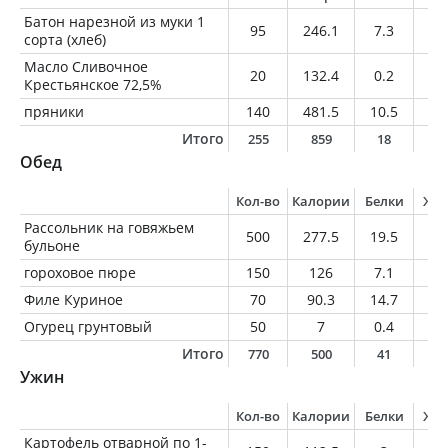
Батон нарезной из муки 1
95
246.1
7.3
2.
сорта (хлеб)
Масло Сливочное
20
132.4
0.2
14
Крестьянское 72,5%
пряники
140
481.5
10.5
7
Итого
255
859
18
2
Обед
Кол-во
Калории
Белки
Жи
Рассольник на говяжьем
500
277.5
19.5
9.
бульоне
гороховое пюре
150
126
7.1
3.
Филе Куриное
70
90.3
14.7
3.
Огурец грунтовый
50
7
0.4
0.
Итого
770
500
41
1
Ужин
Кол-во
Калории
Белки
Жи
Картофель отварной по 1-