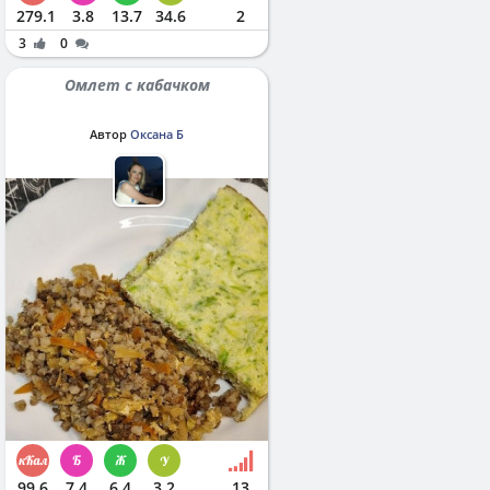
279.1
3.8
13.7
34.6
2
3
0
Омлет с кабачком
Автор
Оксана Б
99.6
7.4
6.4
3.2
13