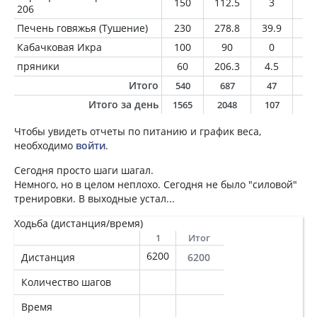
150
112.5
3
0.
206
Печень говяжья (Тушение)
230
278.8
39.9
7.
Кабачковая Икра
100
90
0
7
пряники
60
206.3
4.5
3
Итого
540
687
47
1
Итого за день
1565
2048
107
5
Чтобы увидеть отчеты по питанию и график веса,
необходимо
войти
.
Сегодня просто шаги шагал.
Немного, но в целом неплохо. Сегодня не было "силовой"
тренировки. В выходные устал...
Ходьба (дистанция/время)
1
Итог
6200
Дистанция
6200
Количество шагов
Время