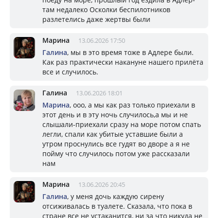
там недалеко Осколки беспилотников
разлетелись даже жертвы были
Марина
13.06.2026 17:50
Галина
, мы в это время тоже в Адлере были.
Как раз практически накануне нашего прилёта
все и случилось.
Галина
13.06.2026 18:01
Марина
, ооо, а мы как раз только приехали в
этот день и в эту ночь случилось,а мы и не
слышали-приехали сразу на море потом спать
легли, спали как убитые уставшие были а
утром проснулись все гудят во дворе а я не
пойму что случилось потом уже рассказали
нам
Марина
13.06.2026 20:45
Галина
, у меня дочь каждую сирену
отсиживалась в туалете. Сказала, что пока в
стране все не устаканится, ни за что никуда не