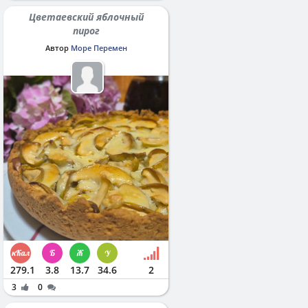
Цветаевский яблочный
пирог
Автор
Море Перемен
279.1
3.8
13.7
34.6
2
3
0