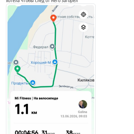
хотела чтобы след от него загорел