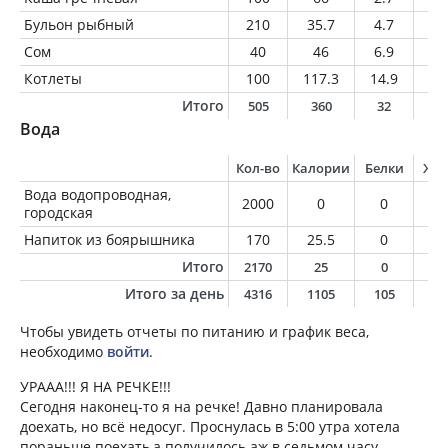
Бульон рыбный
210
35.7
4.7
1.
Сом
40
46
6.9
2
Котлеты
100
117.3
14.9
4.
Итого
505
360
32
9
Вода
Кол-во
Калории
Белки
Жи
Вода водопроводная,
2000
0
0
0
городская
Напиток из боярышника
170
25.5
0
0
Итого
2170
25
0
0
Итого за день
4316
1105
105
2
Чтобы увидеть отчеты по питанию и график веса,
необходимо
войти
.
УРААА!!! Я НА РЕЧКЕ!!!
Сегодня наконец-то я на речке! Давно планировала
доехать, но всё недосуг. Проснулась в 5:00 утра хотела
пораньше поехать,а получилось аж в седьмом часу