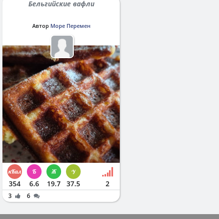
Бельгийские вафли
Автор
Море Перемен
354
6.6
19.7
37.5
2
3
6