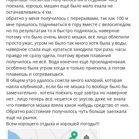
поехала, хорошо, машин ещё было мало ехала не
останавливаясь 4 км,
обратно у меня получилось с перерывами, так как 100 м
мне пришлось подниматься в гору вместе с велосипедом,
но по результатам то я быстро поднялась, наверное
потому что было очень много мошки, всё лицо облепили
просто ужас, утром не было так много хотя была у воды,
наверное спала ещё, купаться заходила три раза, часы
правдо не сразу одела, поэтому время плавания
получилось не всё. Вода конечно ещё прохладненькая,
особенно была утром когда я только приехала, а потом
плаваешь и согреваешься.
В общем утро удалось сожгла много калорий, которая
наела клубникой., если бы не мошка то вообще было бы
замечательно , хотела поехать ещё завтра но наверное
нет , лицо теперь всё чешется от укусов, даже не знала
что появится мошка взяла какое нибудь средство от них.
Обратно расстояние получилось чуть больше заезжала
ещё на рынок.
Всем хорошего отдыха и хорошей погоды!!!