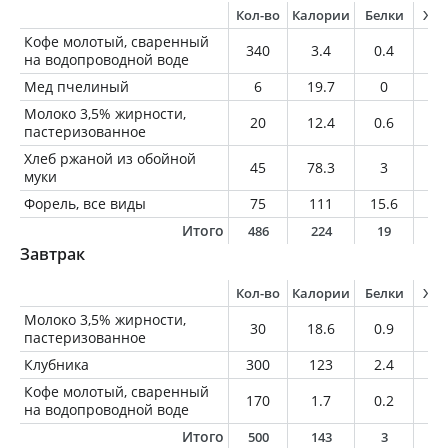
Кол-во
Калории
Белки
Жи
Кофе молотый, сваренный
340
3.4
0.4
0.
на водопроводной воде
Мед пчелиный
6
19.7
0
0
Молоко 3,5% жирности,
20
12.4
0.6
0.
пастеризованное
Хлеб ржаной из обойной
45
78.3
3
0.
муки
Форель, все виды
75
111
15.6
5
Итого
486
224
19
6
Завтрак
Кол-во
Калории
Белки
Жи
Молоко 3,5% жирности,
30
18.6
0.9
1.
пастеризованное
Клубника
300
123
2.4
1.
Кофе молотый, сваренный
170
1.7
0.2
0
на водопроводной воде
Итого
500
143
3
2