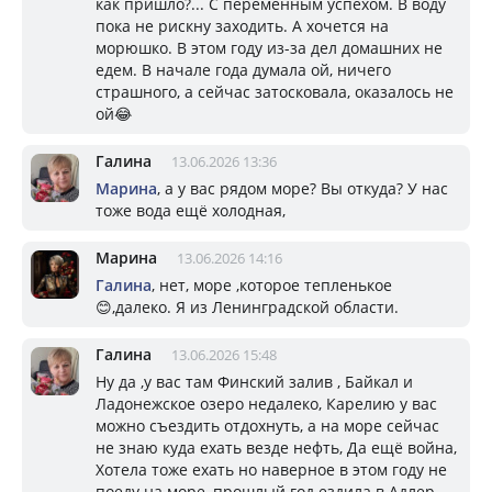
как пришло?... С переменным успехом. В воду
пока не рискну заходить. А хочется на
морюшко. В этом году из-за дел домашних не
едем. В начале года думала ой, ничего
страшного, а сейчас затосковала, оказалось не
ой😂
Галина
13.06.2026 13:36
Марина
, а у вас рядом море? Вы откуда? У нас
тоже вода ещё холодная,
Марина
13.06.2026 14:16
Галина
, нет, море ,которое тепленькое
😊,далеко. Я из Ленинградской области.
Галина
13.06.2026 15:48
Ну да ,у вас там Финский залив , Байкал и
Ладонежское озеро недалеко, Карелию у вас
можно съездить отдохнуть, а на море сейчас
не знаю куда ехать везде нефть, Да ещё война,
Хотела тоже ехать но наверное в этом году не
поеду на море, прошлый год ездила в Адлер-