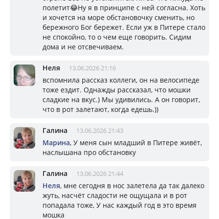
полетит😂Ну я в принципе с ней согласна. Хоть
и хочется на море обстановочку сменить, но
бережного Бог бережет. Если уж в Питере стало
не спокойно, то о чем еще говорить. Сидим
дома и не отсвечиваем.
Неля
13.06.2026 21:16
вспомнила рассказ коллеги, он на велосипеде
тоже ездит. Однажды рассказал, что мошки
сладкие на вкус.) Мы удивились. А он говорит,
что в рот залетают, когда едешь.))
Галина
13.06.2026 21:43
Марина
, У меня сын младший в Питере живёт,
наслышана про обстановку
Галина
13.06.2026 21:44
Неля
, мне сегодня в нос залетела да так далеко
жуть, насчёт сладости не ощущала и в рот
попадала тоже, У нас каждый год в это время
мошка