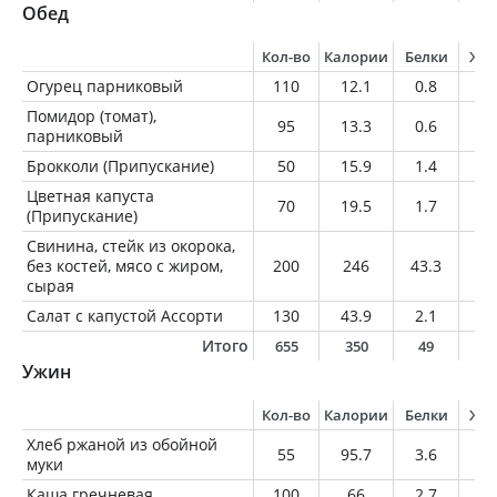
Обед
Кол-во
Калории
Белки
Жи
Огурец парниковый
110
12.1
0.8
0.
Помидор (томат),
95
13.3
0.6
0
парниковый
Брокколи (Припускание)
50
15.9
1.4
0.
Цветная капуста
70
19.5
1.7
0.
(Припускание)
Свинина, стейк из окорока,
без костей, мясо с жиром,
200
246
43.3
6.
сырая
Салат с капустой Ассорти
130
43.9
2.1
0.
Итого
655
350
49
7
Ужин
Кол-во
Калории
Белки
Жи
Хлеб ржаной из обойной
55
95.7
3.6
0.
муки
Каша гречневая
100
66
2.7
0.