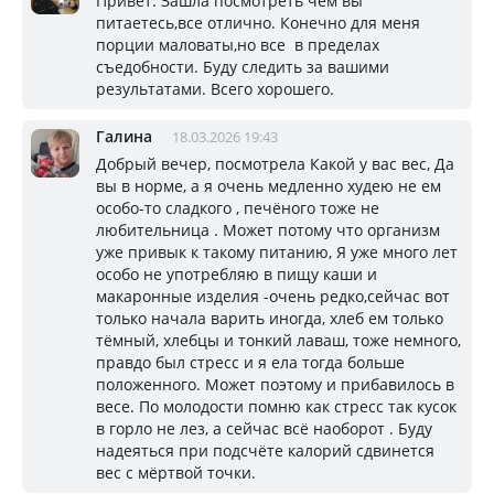
Привет. Зашла посмотреть чем вы
питаетесь,все отлично. Конечно для меня
порции маловаты,но все в пределах
съедобности. Буду следить за вашими
результатами. Всего хорошего.
Галина
18.03.2026 19:43
Добрый вечер, посмотрела Какой у вас вес, Да
вы в норме, а я очень медленно худею не ем
особо-то сладкого , печёного тоже не
любительница . Может потому что организм
уже привык к такому питанию, Я уже много лет
особо не употребляю в пищу каши и
макаронные изделия -очень редко,сейчас вот
только начала варить иногда, хлеб ем только
тёмный, хлебцы и тонкий лаваш, тоже немного,
правдо был стресс и я ела тогда больше
положенного. Может поэтому и прибавилось в
весе. По молодости помню как стресс так кусок
в горло не лез, а сейчас всё наоборот . Буду
надеяться при подсчёте калорий сдвинется
вес с мёртвой точки.