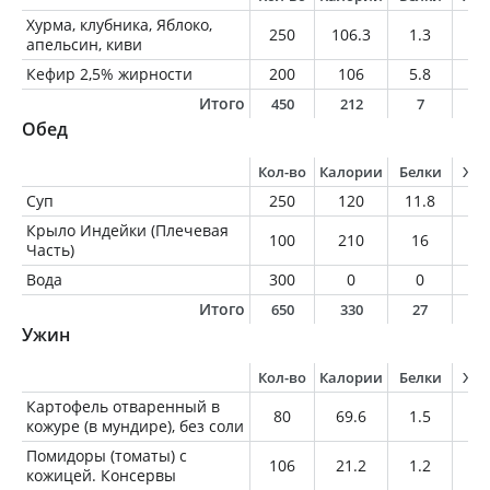
Хурма, клубника, Яблоко,
250
106.3
1.3
0.
апельсин, киви
Кефир 2,5% жирности
200
106
5.8
5
Итого
450
212
7
5
Обед
Кол-во
Калории
Белки
Жи
Суп
250
120
11.8
3.
Крыло Индейки (Плечевая
100
210
16
1
Часть)
Вода
300
0
0
0
Итого
650
330
27
1
Ужин
Кол-во
Калории
Белки
Жи
Картофель отваренный в
80
69.6
1.5
0.
кожуре (в мундире), без соли
Помидоры (томаты) с
106
21.2
1.2
0.
кожицей. Консервы