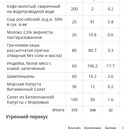
Кофе молотый, сваренный
200
2
0.2
0
на водопроводной воде
Сыр российский, м.д.ж. 50%
25
91
5.8
7.
в сух. в-ве
Молоко 2,5% жирности,
20
10.8
0.6
0.
пастеризованное
Гречневая каша
рассыпчатая (гречка
80
80.7
3.3
0.
отварная без соли и масла)
Индейка, белое мясо с
60
106.2
17.7
3.
кожей, запечённая
Шампиньоны
60
16.2
2.6
0.
Морская Капуста
30
12
0.2
0.
Витаминный Салат
Салат из Белокочанной
100
30
1.6
8.
Капусты с Морковью
Итого
575
348
32
2
Утренний перекус
Кол-во
Калории
Белки
Жи