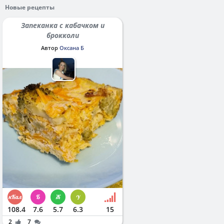
Новые рецепты
Запеканка с кабачком и
брокколи
Автор
Оксана Б
108.4
7.6
5.7
6.3
15
2
7