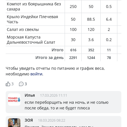
Компот из боярышника без
250
50
0.5
0.
сахара
Крыло Индейки Плечевая
50
88.5
6.4
7
Часть
Салат из свеклы
100
120
2
0
Морская Капуста
30
3.6
0.2
0.
Дальневосточный Салат
Итого
616
352
11
7
Итого за день
2291
1244
78
5
Чтобы увидеть отчеты по питанию и график веса,
необходимо
войти
.
3
3
Илья
17.03.2026 11:11
если переборщить не на ночь, и не солью
после обеда, то и не будет плюса
ЗОЯ
18.03.2026 08:22