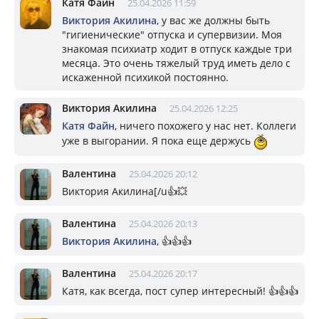
Катя Файн
25.04.2026 11:59
Виктория Акилина
, у вас же должны быть
"гигиенические" отпуска и супервизии. Моя
знакомая психиатр ходит в отпуск каждые три
месяца. Это очень тяжелый труд иметь дело с
искаженной психикой постоянно.
Виктория Акилина
25.04.2026 12:25
Катя Файн
, ничего похожего у нас нет. Коллеги
уже в выгорании. Я пока еще держусь
Валентина
25.04.2026 20:12
Виктория Акилина[/u👍💥
Валентина
25.04.2026 20:13
Виктория Акилина
, 👍👍👍
Валентина
25.04.2026 20:17
Катя, как всегда, пост супер интересный! 👍👍👍