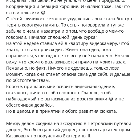
Искры из глаз были, но не упала, что меня порадовало.
Координация и реакция хорошие. И баланс тоже. Так что
есть и плюсики 😂
С тётей случилось сезонное ухудшение - она стала быстро
терять короткую память. То есть - поговорила и тут же
забыла о чем, а назавтра и о том, что вообще о чем-то
говорили. Начался сплошной "день сурка".
На этой неделе ставила ей в квартиру видеокамеру, чтоб
знать, что там происходит. Живёт она одна, пока
справляется, утверждает, что все у неё налажено. Но я же
вижу, что кое-что разлаживается прямо на моих глазах.
Печально, но факт. Ничего не сделаешь, только лови
момент, когда она станет опасна сама для себя. И дальше
по обстоятельствам.
Короче, пришлось мне освоить видеонаблюдение,
оказалось, ничего особо сложного. Главное, чтоб
наблюдаемый не вытаскивал из розеток вилки 😂 и не
обесточивал девайсы.
Но в целом, я в принятии любого развития сюжета.
Между делом сходила на экскурсию в Петровский путевой
дворец. Это был царский дворец, построен архитектором
Казаковым по поручению Екатерины ll.