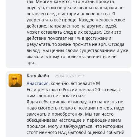
так. Многим кажется, что жизнь прожита
впустую, если не реализованы планы, или не
оставлен след в истории человечества. Я
уверена что всё проще. Каждое человеческое
действие, направленное на других людей,
может оставлять след в их сердцах. Если это
действие помогает на 1% в достижении
результата, то жизнь прожита не зря. Отсюда
вывод- мы ценны своим существованием и уже
оказались кому-то полезны, значит все не
зря...
Катя Файн
25.04.2026 10:17
Анастасия
, конечно, встревайте 🤣
Если речь шла о России начала 20-го века, с
ним сложно не согласиться.
Я для себя пришла к выводу, что на жизнь не
надо смотреть только с позиции потерь, надо
замечать и приобретения. Мы так часто
обесцениваем настоящее и переоцениваем
прошлое. Могу и заблуждаться, что историки
стоят немного НАД бытовой оценкой событий