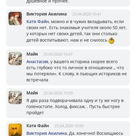
душевное и прочее.
Виктория Акилина
25.04.2026 10:41
Катя Файн
, можно и в чужих вкладывать, если
своих нет. Есть знакомые учителя около 50 лет,
у которых нет своих детей, так они столько
детей воспитывают, нам и не снилось
Майя
25.04.2026 10:47
Анастасия
, у вашего историка скорее всего
есть глубоко что то личное в отношении ,, что
мы потеряли». К слову, я пьющих историков не
встречала
Майя
25.04.2026 10:50
Я два раза подворачивала одну и ту же ногу в
голеностопе. Холод, фиксаж, . Пусть быстрее
пройдет
Катя Файн
25.04.2026 10:56
Виктория Акилина
, Да, конечно! Восхищаюсь