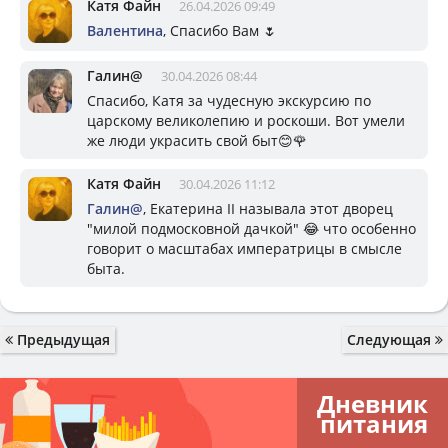
Катя Файн
26.04.2026 09:49
Валентина
, Спасибо Вам 🌷
Галин@
30.04.2026 08:44
Спасибо, Катя за чудесную экскурсию по
царскому великолепию и роскоши. Вот умели
же люди украсить свой быт😊🌹
Катя Файн
30.04.2026 11:12
Галин@
, Екатерина II называла этот дворец
"милой подмосковной дачкой" 😂 что особенно
говорит о масштабах императрицы в смысле
быта.
Предыдущая
Следующая
Дневник
питания