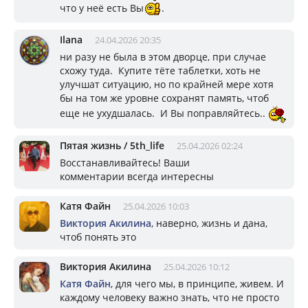
что у неё есть Вы
.
Ilana
24.04.2026 20:35
ни разу не была в этом дворце, при случае
схожу туда. Купите тёте таблетки, хоть не
улучшат ситуацию, но по крайней мере хотя
бы на том же уровне сохранят память, чтоб
еще не ухудшалась. И Вы поправляйтесь..
Пятая жизнь / 5th_life
25.04.2026 02:24
Восстанавливайтесь! Ваши
комментарии всегда интересны
Катя Файн
25.04.2026 10:03
Виктория Акилина
, наверно, жизнь и дана,
чтоб понять это
Виктория Акилина
25.04.2026 10:12
Катя Файн
, для чего мы, в принципе, живем. И
каждому человеку важно знать, что не просто