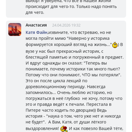
выбор! Я уверена, что всё в нашей жизни
происходит для чего-то. Только надо понять
для чего.
Анастасия
24.04.2026 19:32
Катя Файн
,извините, что встреваю, но не
могла пройти мимо "Наверно у историка
формируется хороший взгляд на жизнь..."
) В
вузе у нас был прекрасный историк, с
блестящей памятью и погруженный в предмет.
И вдруг однажды он сказал: "Теперь вы
понимаете, почему историки так много пьют?
Потому что они понимают, ЧТО мы потеряли".
Это он после цикла лекций по
дореволюционному периоду. Навсегда
запомнилось... Очень люблю историю, но
погружаться в неё глубоко не хочу, потому что
это и правда ведёт к печали. Перестала в
Питере часто ходить по дворцам)) Ведь
история - "наука о том, чего уже нет и никогда
не будет". А Вам, Катя, от души лёгкого
выздоровления!
И как повезло Вашей тёте,