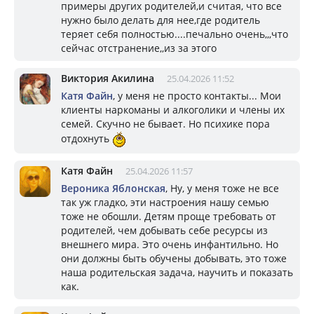
примеры других родителей,и считая, что все
нужно было делать для нее,где родитель
теряет себя полностью....печально очень,,,что
сейчас отстранение,,из за этого
Виктория Акилина
25.04.2026 11:52
Катя Файн
, у меня не просто контакты... Мои
клиенты наркоманы и алкоголики и члены их
семей. Скучно не бывает. Но психике пора
отдохнуть
Катя Файн
25.04.2026 11:57
Вероника Яблонская
, Ну, у меня тоже не все
так уж гладко, эти настроения нашу семью
тоже не обошли. Детям проще требовать от
родителей, чем добывать себе ресурсы из
внешнего мира. Это очень инфантильно. Но
они должны быть обучены добывать, это тоже
наша родительская задача, научить и показать
как.