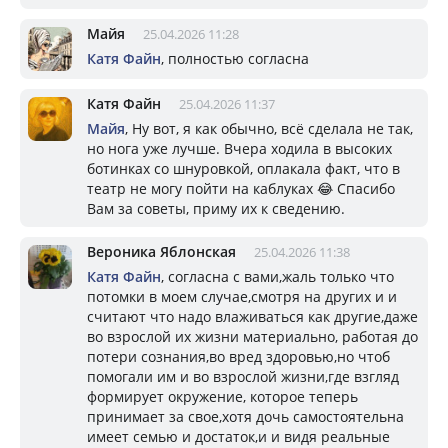
Майя
25.04.2026 11:28
Катя Файн
, полностью согласна
Катя Файн
25.04.2026 11:37
Майя
, Ну вот, я как обычно, всё сделала не так,
но нога уже лучше. Вчера ходила в высоких
ботинках со шнуровкой, оплакала факт, что в
театр не могу пойти на каблуках 😂 Спасибо
Вам за советы, приму их к сведению.
Вероника Яблонская
25.04.2026 11:38
Катя Файн
, согласна с вами,жаль только что
потомки в моем случае,смотря на других и и
считают что надо влаживаться как другие,даже
во взрослой их жизни материально, работая до
потери сознания,во вред здоровью,но чтоб
помогали им и во взрослой жизни,где взгляд
формирует окружение, которое теперь
принимает за свое,хотя дочь самостоятельна
имеет семью и достаток,и и видя реальные