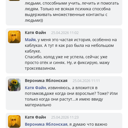
людьми, способными учить, лечить и помогать
людям. Только не всякая психика способна
выдерживать множественные контакты с
людьми))
Катя Файн
25.04.2026 11:02
Майя
, у меня это частая история, особенно на
каблуках. А тут я как раз была на небольшом
каблуке.
Спасибо, холод уже не успела, сейчас уже
просто отёк и синяк. Ну, и фиксирую, мажу
троксевазином.
Вероника Яблонская
25.04.2026 11:11
Катя Файн
, извиняюсь, а вложится в
потомков,даже когда они взрослые? Тоже? Или
только когда они растут...я имею ввиду
материально
Катя Файн
25.04.2026 11:23
Вероника Яблонская
, я думаю что важно