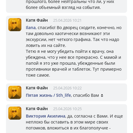
прошлого, более нейтральны что ли, у них
более объемный взгляд на события.
Катя Файн
25.04.2026 10:21
Ilana
, спасибо! Во дворец сходите, конечно, но
там довольно хаотически возникают эти
экскурсии, нет четкого графика. Так что надо
ловить их на сайте.
Тетю я не могу убедить пойти к врачу, она
убеждена, что у нее все прекрасно. С мамой и
папой я это уже прошла, убежденные были
противники врачей и таблеток. Тут примерно
тоже самое.
Катя Файн
25.04.2026 10:22
Пятая жизнь / 5th_life
, спасибо Вам 🌷
Катя Файн
25.04.2026 10:25
Виктория Акилина
, да, согласна с Вами. И еще
неплохо бы оставить в этом мире своих
потомков, вложиться в их благополучие -