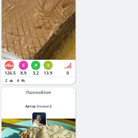
126.5
8.9
3.2
13.9
0
2
4
Пшеноблин
Автор
Оксана Б