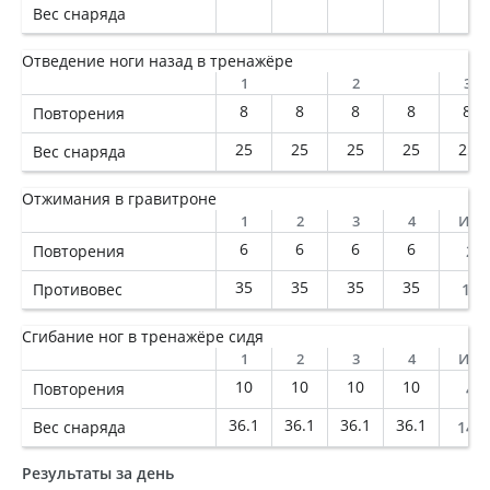
Вес снаряда
Отведение ноги назад в тренажёре
1
2
3
8
8
8
8
8
Повторения
25
25
25
25
25
Вес снаряда
Отжимания в гравитроне
1
2
3
4
Ито
6
6
6
6
Повторения
24
35
35
35
35
Противовес
140
Сгибание ног в тренажёре сидя
1
2
3
4
Ито
10
10
10
10
Повторения
40
36.1
36.1
36.1
36.1
Вес снаряда
144
Результаты за день