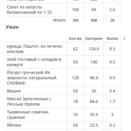
Салат из капусты
100
69
2.6
5
белокочанной по 1-72
Итого
350
608
28
4
Ужин
Кол-во
Калории
Белки
Жи
курица, Паштет, из печени,
62
124.6
8.3
8.
консерв.
Хлеб тостовый с солодом в
50
140
4.5
2
кунжуте
Йогурт греческий 4%
жирности, натуральный,
120
98.4
9.9
4.
CHOBANI
Вишня
50
26
0.4
0.
Мюсли Запечённые с
18
84.6
1.7
3.
Лесным Орехом
Тыквенные семечки,
10
55.9
3
4.
сушеные
Яблоко
50
23.5
0.2
0.