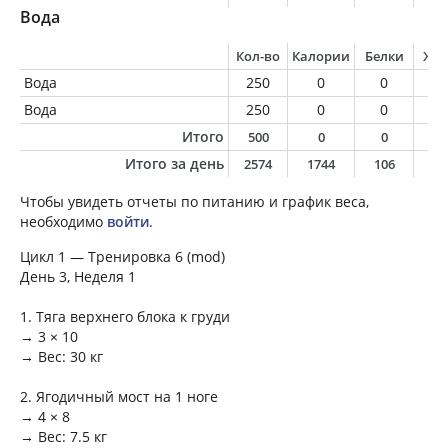
Вода
Кол-во
Калории
Белки
Жи
Вода
250
0
0
0
Вода
250
0
0
0
Итого
500
0
0
0
Итого за день
2574
1744
106
5
Чтобы увидеть отчеты по питанию и график веса,
необходимо
войти
.
Цикл 1 — Тренировка 6 (mod)
День 3, Неделя 1
1. Тяга верхнего блока к груди
→ 3 × 10
→ Вес: 30 кг
2. Ягодичный мост на 1 ноге
→ 4 × 8
→ Вес: 7.5 кг