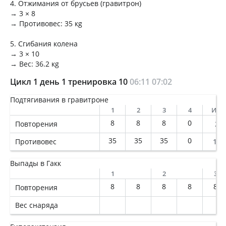
4. Отжимания от брусьев (гравитрон)
→ 3 × 8
→ Противовес: 35 кg
5. Сгибания колена
→ 3 × 10
→ Вес: 36.2 кg
Цикл 1 день 1 тренировка 10
06:11
07:02
Подтягивания в гравитроне
1
2
3
4
Ито
8
8
8
0
Повторения
24
35
35
35
0
Противовес
105
Выпады в Гакк
1
2
3
8
8
8
8
8
Повторения
Вес снаряда