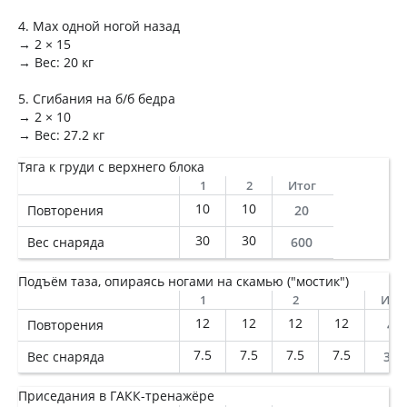
4. Мах одной ногой назад
→ 2 × 15
→ Вес: 20 кг
5. Сгибания на б/б бедра
→ 2 × 10
→ Вес: 27.2 кг
Тяга к груди с верхнего блока
1
2
Итог
10
10
Повторения
20
30
30
Вес снаряда
600
Подъём таза, опираясь ногами на скамью ("мостик")
1
2
Ито
12
12
12
12
Повторения
48
7.5
7.5
7.5
7.5
Вес снаряда
360
Приседания в ГАКК-тренажёре