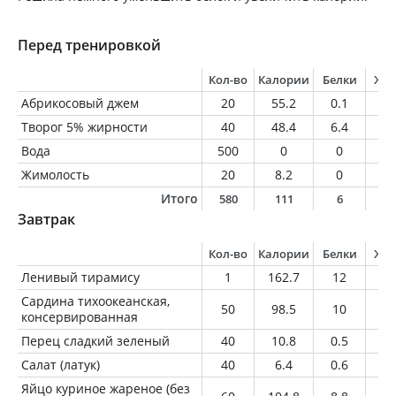
Перед тренировкой
Кол-во
Калории
Белки
Жи
Абрикосовый джем
20
55.2
0.1
0
Творог 5% жирности
40
48.4
6.4
2
Вода
500
0
0
0
Жимолость
20
8.2
0
0
Итого
580
111
6
2
Завтрак
Кол-во
Калории
Белки
Жи
Ленивый тирамису
1
162.7
12
6.
Сардина тихоокеанская,
50
98.5
10
6.
консервированная
Перец сладкий зеленый
40
10.8
0.5
0
Салат (латук)
40
6.4
0.6
0.
Яйцо куриное жареное (без