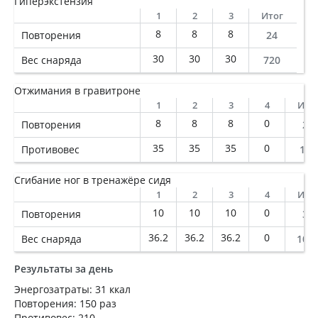
Гиперэкстензия
1
2
3
Итог
8
8
8
Повторения
24
30
30
30
Вес снаряда
720
Отжимания в гравитроне
1
2
3
4
Ито
8
8
8
0
Повторения
24
35
35
35
0
Противовес
105
Сгибание ног в тренажёре сидя
1
2
3
4
Ито
10
10
10
0
Повторения
30
36.2
36.2
36.2
0
Вес снаряда
108
Результаты за день
Энергозатраты: 31 ккал
Повторения: 150 раз
Противовес: 210