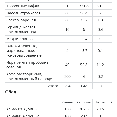
Творожные вафли
1
331.8
30.1
6.
Фасоль стручковая
80
18.4
2
0.
Свекла, вареная
80
35.2
1.3
0.
Горчица желтая,
10
6
0.4
0.
приготовленная
Мед пчелиный
5
16.4
0
0
Оливки зеленые,
маринованные,
4
15.7
0.1
1.
консервированные
Икра минтая пробойная,
40
52.8
11.2
0.
соленая
Кофе растворимый,
200
4
0.2
0
приготовленный на воде
Итого
754
642
57
1
Обед
Кол-во
Калории
Белки
Жи
Кебаб из Курицы
150
307.5
24.6
21
Кабачки Жареные
100
232
1
22