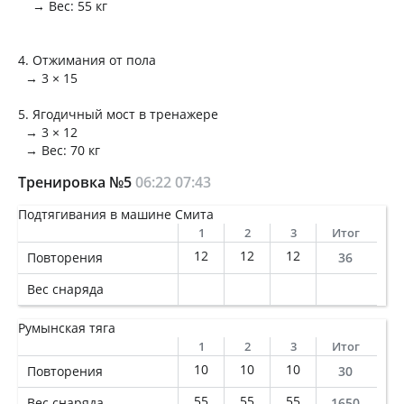
→ Вес: 55 кг
4. Отжимания от пола
→ 3 × 15
5. Ягодичный мост в тренажере
→ 3 × 12
→ Вес: 70 кг
Тренировка №5
06:22
07:43
Подтягивания в машине Смита
1
2
3
Итог
12
12
12
Повторения
36
Вес снаряда
Румынская тяга
1
2
3
Итог
10
10
10
Повторения
30
55
55
55
Вес снаряда
1650