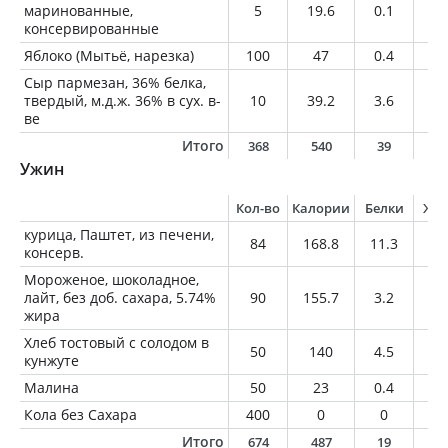
маринованные,
5
19.6
0.1
2.
консервированные
Яблоко (Мытьё, нарезка)
100
47
0.4
0.
Сыр пармезан, 36% белка,
твердый, м.д.ж. 36% в сух. в-
10
39.2
3.6
2.
ве
Итого
368
540
39
7
Ужин
Кол-во
Калории
Белки
Жи
курица, Паштет, из печени,
84
168.8
11.3
1
консерв.
Мороженое, шоколадное,
лайт, без доб. сахара, 5.74%
90
155.7
3.2
5.
жира
Хлеб тостовый с солодом в
50
140
4.5
2
кунжуте
Малина
50
23
0.4
0.
Кола без Сахара
400
0
0
0
Итого
674
487
19
1