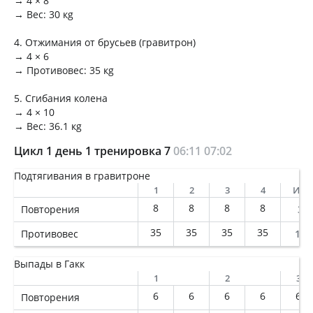
→ 4 × 8
→ Вес: 30 кg
4. Отжимания от брусьев (гравитрон)
→ 4 × 6
→ Противовес: 35 кg
5. Сгибания колена
→ 4 × 10
→ Вес: 36.1 кg
Цикл 1 день 1 тренировка 7
06:11
07:02
Подтягивания в гравитроне
1
2
3
4
Ито
8
8
8
8
Повторения
32
35
35
35
35
Противовес
140
Выпады в Гакк
1
2
3
6
6
6
6
6
Повторения