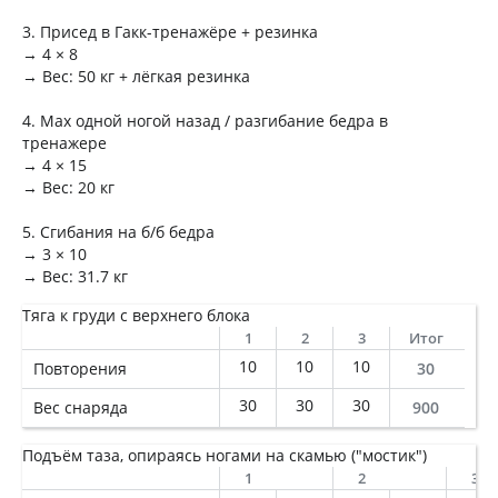
3. Присед в Гакк-тренажёре + резинка
→ 4 × 8
→ Вес: 50 кг + лёгкая резинка
4. Мах одной ногой назад / разгибание бедра в
тренажере
→ 4 × 15
→ Вес: 20 кг
5. Сгибания на б/б бедра
→ 3 × 10
→ Вес: 31.7 кг
Тяга к груди с верхнего блока
1
2
3
Итог
10
10
10
Повторения
30
30
30
30
Вес снаряда
900
Подъём таза, опираясь ногами на скамью ("мостик")
1
2
3