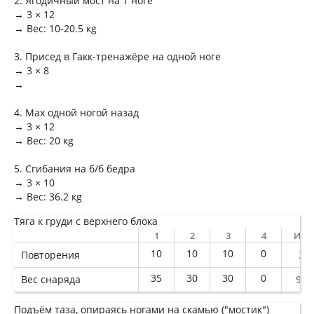
2. Ягодичный мост на 1 ноге
→ 3 × 12
→ Вес: 10-20.5 кg
3. Присед в Гакк-тренажёре на одной ноге
→ 3 × 8
→
4. Мах одной ногой назад
→ 3 × 12
→ Вес: 20 кg
5. Сгибания на б/б бедра
→ 3 × 10
→ Вес: 36.2 кg
Тяга к груди с верхнего блока
1
2
3
4
Ито
10
10
10
0
Повторения
30
35
30
30
0
Вес снаряда
950
Подъём таза, опираясь ногами на скамью ("мостик")