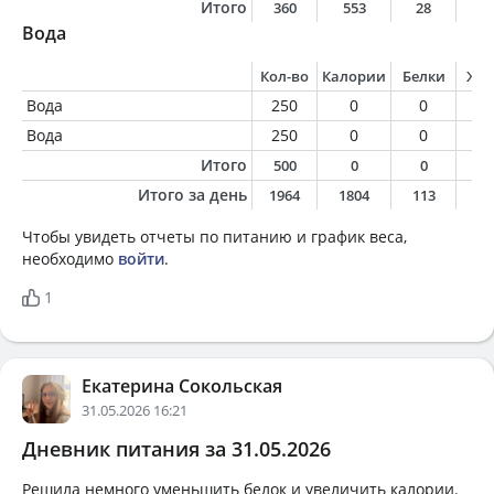
Итого
360
553
28
2
Вода
Кол-во
Калории
Белки
Жи
Вода
250
0
0
0
Вода
250
0
0
0
Итого
500
0
0
0
Итого за день
1964
1804
113
8
Чтобы увидеть отчеты по питанию и график веса,
необходимо
войти
.
1
Екатерина Сокольская
31.05.2026 16:21
Дневник питания за 31.05.2026
Решила немного уменьшить белок и увеличить калории.