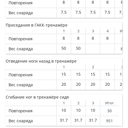
8
8
8
8
8
Повторения
7.5
7.5
7.5
7.5
7.5
Вес снаряда
Приседания в ГАКК-тренажёре
1
2
3
4
Ито
8
8
8
8
Повторения
32
50
50
Вес снаряда
800
Отведение ноги назад в тренажёре
1
2
3
15
15
15
15
15
Повторения
20
20
20
20
20
Вес снаряда
Сгибание ног в тренажёре сидя
1
2
3
Итог
10
10
10
Повторения
30
31.7
31.7
31.7
Вес снаряда
951