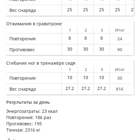
25
25
25
25
25
Вес снаряда
Отжимания в гравитроне
1
2
3
Итог
8
8
8
Повторения
24
30
30
30
Противовес
90
Сгибание ног в тренажёре сидя
1
2
3
Итог
10
10
10
Повторения
30
27.2
27.2
27.2
Вес снаряда
816
Результаты за день
Энергозатраты: 23 ккал
Повторения: 186 раз
Противовес: 195
Тоннаж: 2316 кг