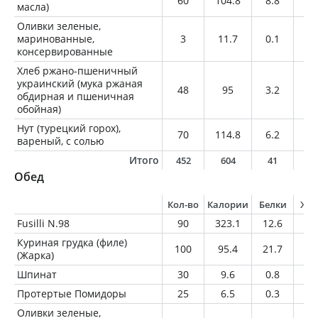
60
104.8
8.8
7.
масла)
Оливки зеленые,
маринованные,
3
11.7
0.1
1.
консервированные
Хлеб ржано-пшеничный
украинский (мука ржаная
48
95
3.2
0.
обдирная и пшеничная
обойная)
Нут (турецкий горох),
70
114.8
6.2
1.
вареный, с солью
Итого
452
604
41
2
Обед
Кол-во
Калории
Белки
Жи
Fusilli N.98
90
323.1
12.6
1.
Куриная грудка (филе)
100
95.4
21.7
0.
(Жарка)
Шпинат
30
9.6
0.8
0.
Протертые Помидоры
25
6.5
0.3
0.
Оливки зеленые,