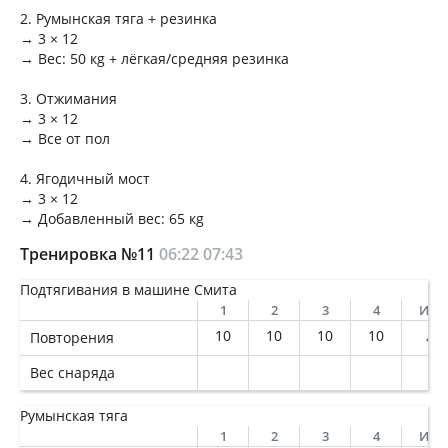
2. Румынская тяга + резинка
→ 3 × 12
→ Вес: 50 кg + лёгкая/средняя резинка
3. Отжимания
→ 3 × 12
→ Все от пол
4. Ягодичный мост
→ 3 × 12
→ Добавленный вес: 65 кg
Тренировка №11
06:22
07:43
Подтягивания в машине Смита
1
2
3
4
Ито
10
10
10
10
Повторения
40
Вес снаряда
Румынская тяга
1
2
3
4
Ито