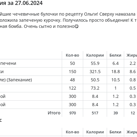
я за 27.06.2024
йшие чечевичные булочки по рецепту Ольги! Сверху намазала
оложила запеченую курочку. Получилось просто объедение! К т
ная бомба. Очень сытно и полезно😋
Кол-во
Калории
Белки
Жир
 печени
50
55.9
6.4
2.2
ки
150
321.5
18.8
8.6
ле) (Запекание)
48
50.5
10.5
0.8
122
73.2
1
0.5
ной
300
8.4
1.2
0.3
ной
300
8.4
1.2
0.3
Итого
970
517
39
12
с
Кол-во
Калории
Белки
Жир