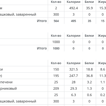
Кол-во
Калории
Белки
Жир
ом
2
492.4
35.9
15.3
машковый, заваренный
300
3
0
0
Итого
564
495
35
15
Кол-во
Калории
Белки
Жир
1000
0
0
0
Итого
1000
0
0
0
Кол-во
Калории
Белки
Жир
ки
150
321.5
18.8
8.6
е)
195
247.7
36.8
11.3
 печени
25
28
3.2
1.1
парниковый
209
29.3
1.3
0
25
6.3
0.6
0.2
машковый, заваренный
300
3
0
0