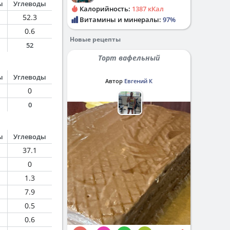
ы
Углеводы
Калорийность:
1387 кКал
52.3
Витамины и минералы:
97%
0.6
Новые рецепты
52
Торт вафельный
ы
Углеводы
Автор
Евгений К
0
0
ы
Углеводы
37.1
0
1.3
7.9
0.5
0.6