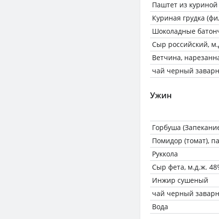
Паштет из куриной
Куриная грудка (фи
Шоколадные батонч
Сыр российский, м.д
Ветчина, нарезанн
чай черный завар
Ужин
Горбуша (Запекани
Помидор (томат), 
Руккола
Сыр фета, м.д.ж. 48%
Инжир сушеный
чай черный завар
Вода