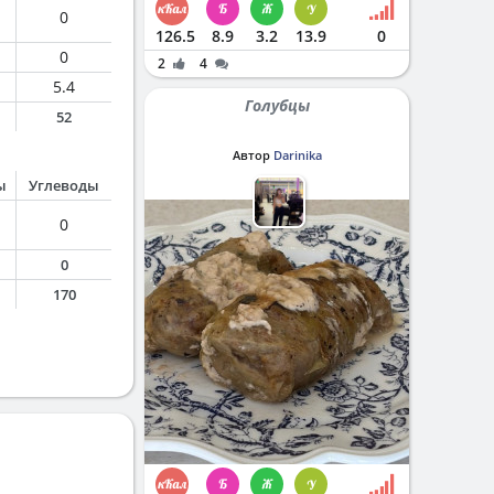
0
126.5
8.9
3.2
13.9
0
0
2
4
5.4
Голубцы
52
Автор
Darinika
ы
Углеводы
0
0
170