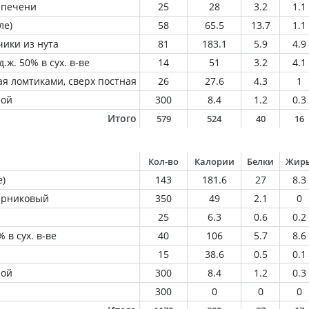
 печени
25
28
3.2
1.1
ле)
58
65.5
13.7
1.1
ики из нута
81
183.1
5.9
4.9
.ж. 50% в сух. в-ве
14
51
3.2
4.1
ая ломтиками, сверх постная
26
27.6
4.3
1
ной
300
8.4
1.2
0.3
Итого
579
524
40
16
Кол-во
Калории
Белки
Жир
е)
143
181.6
27
8.3
парниковый
350
49
2.1
0
25
6.3
0.6
0.2
 в сух. в-ве
40
106
5.7
8.6
15
38.6
0.5
0.1
ной
300
8.4
1.2
0.3
300
0
0
0