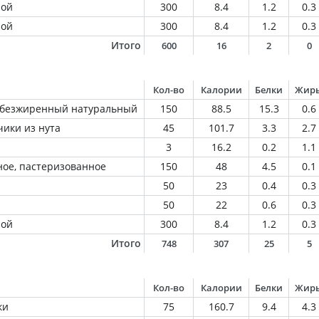
ной
300
8.4
1.2
0.3
ной
300
8.4
1.2
0.3
Итого
600
16
2
0
Кол-во
Калории
Белки
Жир
обезжиренный натуральный
150
88.5
15.3
0.6
ики из нута
45
101.7
3.3
2.7
3
16.2
0.2
1.1
ое, пастеризованное
150
48
4.5
0.1
50
23
0.4
0.3
50
22
0.6
0.3
ной
300
8.4
1.2
0.3
Итого
748
307
25
5
Кол-во
Калории
Белки
Жир
ки
75
160.7
9.4
4.3