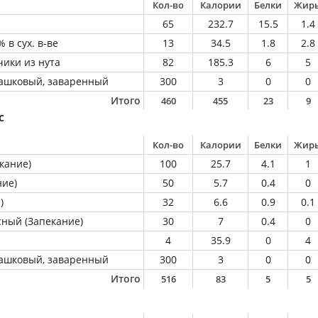
Кол-во
Калории
Белки
Жир
65
232.7
15.5
1.4
 в сух. в-ве
13
34.5
1.8
2.8
ики из нута
82
185.3
6
5
машковый, заваренный
300
3
0
0
Итого
460
455
23
9
с
Кол-во
Калории
Белки
Жир
кание)
100
25.7
4.1
1
ние)
50
5.7
0.4
0
)
32
6.6
0.9
0.1
сный (Запекание)
30
7
0.4
0
4
35.9
0
4
машковый, заваренный
300
3
0
0
Итого
516
83
5
5