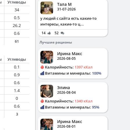
ы
Углеводы
Тала М
31-07-2026
34
0.5
у людей с сайта есть какие-то
интересы, какие-то ц...
26.2
0.6
14
52
61
Лучшие рационы
Ирина Макс
2026-08-05
ы
Углеводы
0.1
Калорийность:
1397 кКал
Витамины и минералы:
100%
0.9
0.6
Элина
1.4
2026-08-04
0
Калорийность:
1340 кКал
0.6
Витамины и минералы:
95%
3
Ирина Макс
2026-08-01