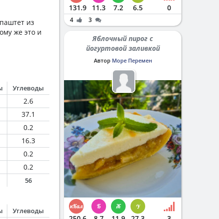
131.9
11.3
7.2
6.5
0
4
3
 паштет из
ому же это и
Яблочный пирог с
йогуртовой заливкой
Автор
Море Перемен
ы
Углеводы
2.6
37.1
0.2
16.3
0.2
0.2
56
ы
Углеводы
250.6
8.7
11.9
27.3
3