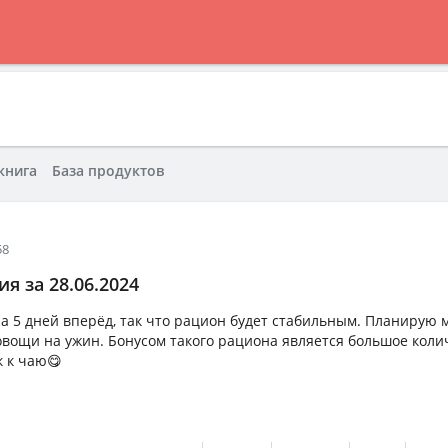
книга
База продуктов
58
я за 28.06.2024
на 5 дней вперёд, так что рацион будет стабильным. Планирую 
 овощи на ужин. Бонусом такого рациона является большое коли
 к чаю😋