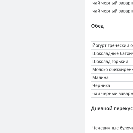
чай черный завар
чай черный завар
Обед
Йогурт греческий 
Шоколадные батонч
Шоколад горький
Молоко обезжиренн
Малина
Черника
чай черный завар
Дневной перекус
Чечевичные булоч