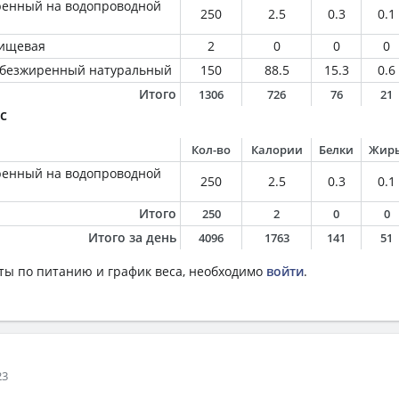
ренный на водопроводной
250
2.5
0.3
0.1
пищевая
2
0
0
0
обезжиренный натуральный
150
88.5
15.3
0.6
Итого
1306
726
76
21
с
Кол-во
Калории
Белки
Жир
ренный на водопроводной
250
2.5
0.3
0.1
Итого
250
2
0
0
Итого за день
4096
1763
141
51
ты по питанию и график веса, необходимо
войти
.
23