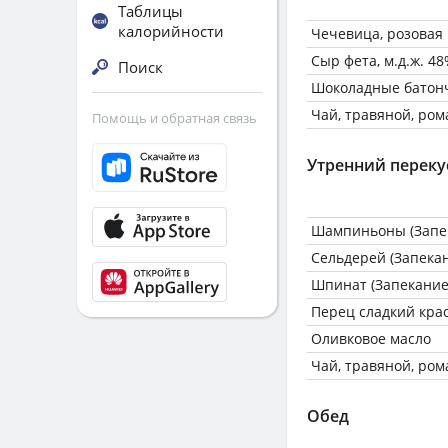
Таблицы
калорийности
Чечевица, розовая
Сыр фета, м.д.ж. 48%
Поиск
Шоколадные батонч
Чай, травяной, ро
Помощь и обратная связь
Утренний переку
Шампиньоны (Запе
Сельдерей (Запека
Шпинат (Запекание
Перец сладкий кра
Оливковое масло
Чай, травяной, ро
Обед