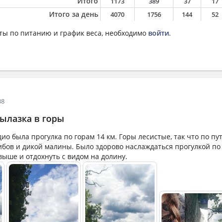
Итого
1173
389
37
17
Итого за день
4070
1756
144
52
ты по питанию и график веса, необходимо
войти
.
38
ылазка в горы
ио была прогулка по горам 14 км. Горы лесистые, так что по пу
ибов и дикой малины. Было здорово наслаждаться прогулкой по
выше и отдохнуть с видом на долину.