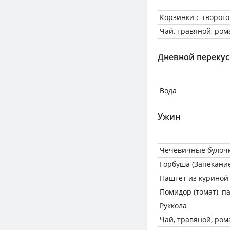
Корзинки с творог
Чай, травяной, ро
Дневной перекус
Вода
Ужин
Чечевичные булоч
Горбуша (Запекани
Паштет из куриной
Помидор (томат), 
Руккола
Чай, травяной, ро