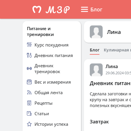
Блог
Питание и
Лина
тренировки
Курс похудения
Блог
Кулинарная 
Дневник питания
Дневник
Лина
тренировок
29.06.2024 03:
Вес и измерения
Дневник питани
Общая лента
Сделала заготовки 
крупу на завтрак и
Рецепты
полезных вкусняшек
Статьи
Завтрак
Истории успеха