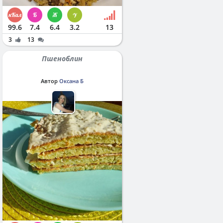
99.6
7.4
6.4
3.2
13
3
13
Пшеноблин
Автор
Оксана Б