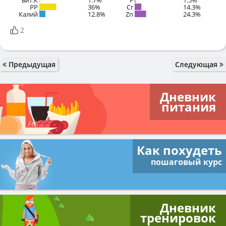
PP
36%
Cr
14.3%
Калий
12.8%
Zn
24.3%
2
Предыдущая
Следующая
Дневник
питания
Как похудеть
пошаговый курс
Дневник
тренировок