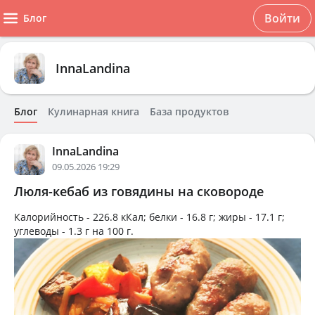
Войти
Блог
InnaLandina
Блог
Кулинарная книга
База продуктов
InnaLandina
09.05.2026 19:29
Люля-кебаб из говядины на сковороде
Калорийность -
226.8 кКал
; белки -
16.8 г
; жиры -
17.1 г
;
углеводы -
1.3 г
на
100 г
.