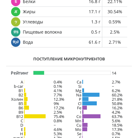
Белки
16.8 г
22.11%
Жиры
17.1 г
30.54%
Углеводы
1.3 г
0.59%
Пищевые волокна
0.5 г
2.5%
Вода
61.6 г
2.71%
ПОСТУПЛЕНИЕ МИКРОНУТРИЕНТОВ
Рейтинг
14
A
0.4%
Ca
2.7%
b-car
0.1%
Si
~
В1
4.1%
Mg
6.2%
B2
7.7%
Na
60.2%
Холин
12.3%
P
21.8%
B5
9%
Cl
50.8%
B6
17.2%
Fe
16.2%
B9
2.5%
I
4.2%
B12
75.4%
Co
63.7%
C
0.8%
Mn
5.6%
D
~
Cu
18.5%
E
4.6%
Mo
17.3%
H
5.3%
Se
0.7%
вит.К
1.7%
F
1.5%