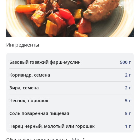
Ингредиенты
Базовый говяжий фарш-муслин
500 г
Кориандр, семена
2 г
Зира, семена
2 г
Чеснок, порошок
5 г
Соль поваренная пищевая
5 г
Перец черный, молотый или горошек
1 г
г
Общая масса ингредиентов