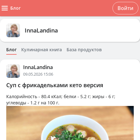
Войти
Блог
InnaLandina
Блог
Кулинарная книга
База продуктов
InnaLandina
09.05.2026 15:06
Суп с фрикадельками кето версия
Калорийность -
80.4 кКал
; белки -
5.2 г
; жиры -
6 г
;
углеводы -
1.2 г
на
100 г
.