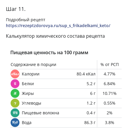
Шаг 11.
Подробный рецепт
https://rezeptzdorovya.ru/sup_s_frikadelkami_keto/
Калькулятор химического состава рецепта
Пищевая ценность на 100 грамм
Содержание в порции
% от РСП
Калории
80.4 кКал
4.77%
Белки
5.2 г
6.84%
Жиры
6 г
10.71%
Углеводы
1.2 г
0.55%
Пищевые волокна
0.4 г
2%
Вода
86.3 г
3.8%