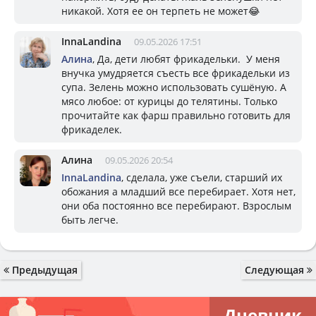
никакой. Хотя ее он терпеть не может😂
InnaLandina
09.05.2026 17:51
Алина
, Да, дети любят фрикадельки. У меня
внучка умудряется съесть все фрикадельки из
супа. Зелень можно использовать сушёную. А
мясо любое: от курицы до телятины. Только
прочитайте как фарш правильно готовить для
фрикаделек.
Алина
09.05.2026 20:54
InnaLandina
, сделала, уже съели, старший их
обожания а младший все перебирает. Хотя нет,
они оба постоянно все перебирают. Взрослым
быть легче.
Предыдущая
Следующая
Дневник