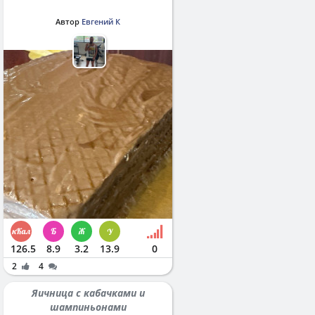
Автор
Евгений К
126.5
8.9
3.2
13.9
0
2
4
Яичница с кабачками и
шампиньонами