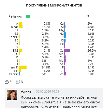
ПОСТУПЛЕНИЕ МИКРОНУТРИЕНТОВ
Рейтинг
7
A
15.8%
Ca
2%
b-car
16.7%
Si
4.8%
В1
1.3%
Mg
3.1%
B2
2.5%
Na
6.6%
Холин
3.7%
P
6.8%
B5
3.2%
Cl
5.2%
B6
5.2%
Fe
4.3%
B9
1.4%
I
1.4%
B12
16.1%
Co
26.2%
C
5.3%
Mn
2.3%
D
0.1%
Cu
5.4%
E
3%
Mo
6%
H
3.1%
Se
2.2%
вит.К
34.8%
F
2.1%
PP
11.2%
Cr
4.2%
Калий
5%
Zn
6.8%
3
3
Алина
09.05.2026 16:08
Фрикадельки , как я могла за них забыть, мой
сын их очень любит, а я не знаю как его мясом
накормить, буду делать. Жаль зеленушки нет