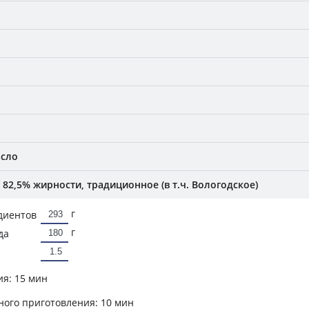
асло
82,5% жирности, традиционное (в т.ч. Вологодское)
г
диентов
г
да
ия:
15 мин
ного приготовления:
10 мин