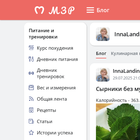
Блог
Питание и
InnaLand
тренировки
Курс похудения
Блог
Кулинарная 
Дневник питания
Дневник
InnaLandin
тренировок
29.07.2025 21:
Вес и измерения
Сырники без му
Общая лента
Калорийность -
363.
Рецепты
Статьи
Истории успеха