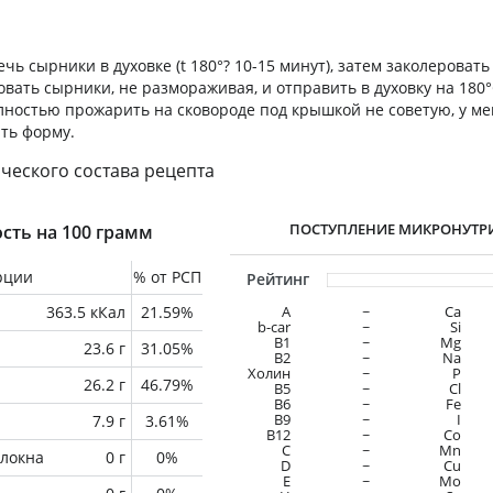
ечь сырники в духовке (t 180°? 10-15 минут), затем заколеровать
вать сырники, не размораживая, и отправить в духовку на 180°
лностью прожарить на сковороде под крышкой не советую, у ме
ть форму.
ческого состава рецепта
ПОСТУПЛЕНИЕ МИКРОНУТР
сть на 100 грамм
рции
% от РСП
Рейтинг
363.5 кКал
21.59%
A
~
Ca
b-car
~
Si
В1
~
Mg
23.6 г
31.05%
B2
~
Na
Холин
~
P
26.2 г
46.79%
B5
~
Cl
B6
~
Fe
B9
~
I
7.9 г
3.61%
B12
~
Co
C
~
Mn
локна
0 г
0%
D
~
Cu
E
~
Mo