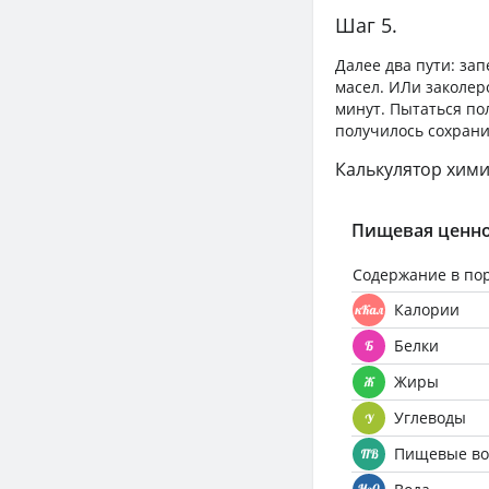
Шаг 5.
Далее два пути: зап
масел. ИЛи заколеро
минут. Пытаться по
получилось сохрани
Калькулятор хими
Пищевая ценно
Содержание в по
Калории
Белки
Жиры
Углеводы
Пищевые во