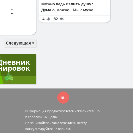
~
Можно ведь излить душу?
~
~
Думаю, можно.. Мы с муже...
~
4
82
Следующая
Дневник
нировок
18+
Информация предоставляется исключительно
в справочных целях.
Не занимайтесь самолечением. Всегда
консультируйтесь c врачом.