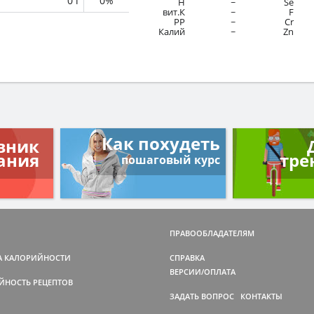
0 г
0%
H
~
Se
вит.К
~
F
PP
~
Cr
Калий
~
Zn
Как похудеть
вник
ания
тре
пошаговый курс
ПРАВООБЛАДАТЕЛЯМ
А КАЛОРИЙНОСТИ
СПРАВКА
ВЕРСИИ/ОПЛАТА
ЙНОСТЬ РЕЦЕПТОВ
ЗАДАТЬ ВОПРОС
КОНТАКТЫ