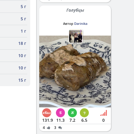
5 г
Голубцы
5 г
Автор
Darinika
1 г
18 г
10 г
10 г
15 г
131.9
11.3
7.2
6.5
0
4
3