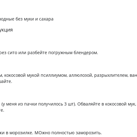
одные без муки и сахара
укция
рез сито или разбейте погружным блендером.
м, кокосовой мукой псиллиумом, аллюлозой, разрыхлителем, ва
айте.
(у меня из пачки получилось 3 шт). Обваляйте в кокосовой мук
е.
ки в морозилке. МОжно полностью заморозить.