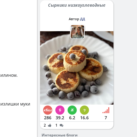
Сырники низкоуглеводные
Автор
ДД
нилином.
, излишки муки
286
39.2
6.2
16.6
7
2
1
Интересные блоги