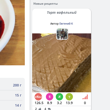
Новые рецепты
Торт вафельный
Автор
Евгений К
200 г
15 г
126.5
8.9
3.2
13.9
0
14 г
2
4