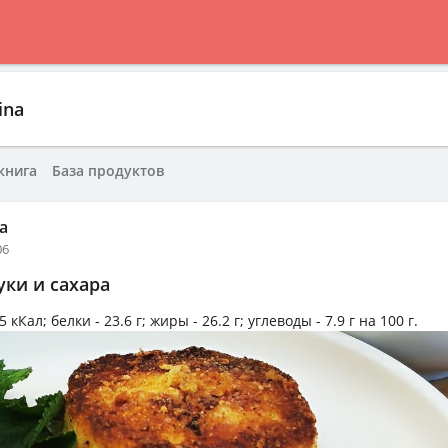
ina
книга
База продуктов
a
06
ки и сахара
5 кКал
; белки -
23.6 г
; жиры -
26.2 г
; углеводы -
7.9 г
на
100 г
.