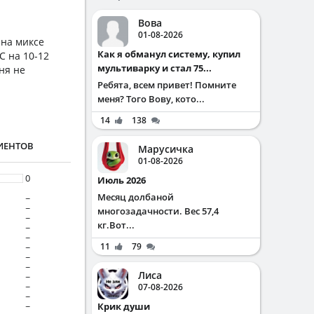
Вова
01-08-2026
 на миксе
Как я обманул систему, купил
С на 10-12
мультиварку и стал 75...
ня не
Ребята, всем привет! Помните
меня? Того Вову, кото...
14
138
ИЕНТОВ
Марусичка
01-08-2026
0
Июль 2026
Месяц долбаной
~
~
многозадачности. Вес 57,4
~
кг.Вот...
~
~
11
79
~
~
~
Лиса
~
~
07-08-2026
~
Крик души
~