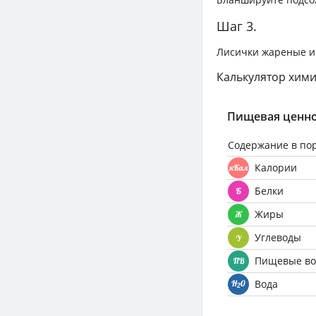
Шаг 3.
Лисички жареные и 
Калькулятор хими
Пищевая ценно
Содержание в по
Калории
Белки
Жиры
Углеводы
Пищевые во
Вода