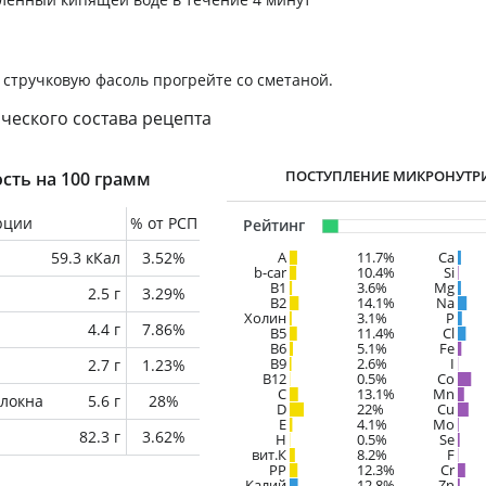
стручковую фасоль прогрейте со сметаной.
ческого состава рецепта
ПОСТУПЛЕНИЕ МИКРОНУТР
сть на 100 грамм
рции
% от РСП
Рейтинг
59.3 кКал
3.52%
A
11.7%
Ca
b-car
10.4%
Si
В1
3.6%
Mg
2.5 г
3.29%
B2
14.1%
Na
Холин
3.1%
P
4.4 г
7.86%
B5
11.4%
Cl
B6
5.1%
Fe
B9
2.6%
I
2.7 г
1.23%
B12
0.5%
Co
C
13.1%
Mn
локна
5.6 г
28%
D
22%
Cu
E
4.1%
Mo
82.3 г
3.62%
H
0.5%
Se
вит.К
8.2%
F
PP
12.3%
Cr
Калий
12.8%
Zn