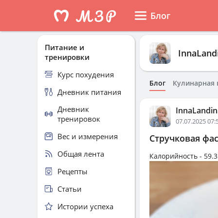
Блог
Питание и
InnaLand
тренировки
Курс похудения
Блог
Кулинарная 
Дневник питания
Дневник
InnaLandin
тренировок
07.07.2025 07:
Вес и измерения
Стручковая фа
Общая лента
Калорийность -
59.3
Рецепты
Статьи
Истории успеха