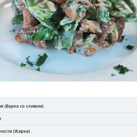
я (Варка со сливом)
и
ности (Жарка)