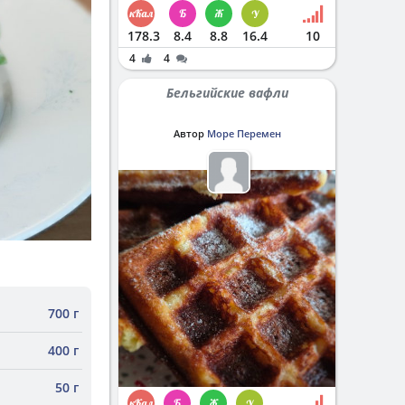
178.3
8.4
8.8
16.4
10
4
4
Бельгийские вафли
Автор
Море Перемен
700 г
400 г
50 г