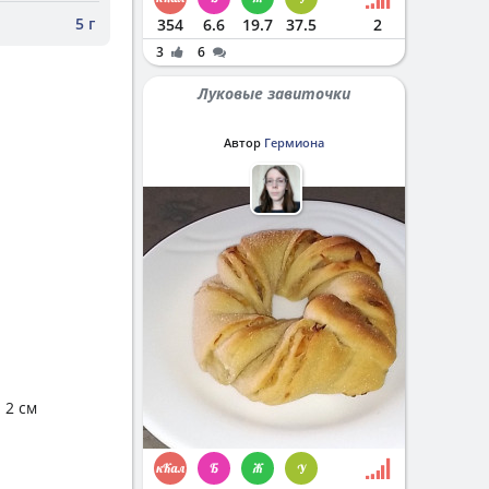
5 г
354
6.6
19.7
37.5
2
3
6
Луковые завиточки
Автор
Гермиона
 2 см