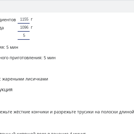
г
диентов
г
да
ия:
5 мин
ного приготовления:
5 мин
 с жареными лисичками
укция
ежьте жёсткие кончики и разрежьте трусики на полоски длиной
ленный кипящей воде в течение 4 минут