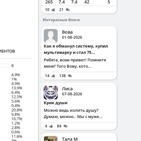
265
7.4
7.4
42
5
10
21
Интересные блоги
Вова
01-08-2026
Как я обманул систему, купил
ИЕНТОВ
мультиварку и стал 75...
Ребята, всем привет! Помните
8
меня? Того Вову, кото...
4.9%
14
138
1%
4.9%
13.9%
Лиса
6.4%
07-08-2026
12.5%
5.6%
Крик души
0.4%
20.8%
Можно ведь излить душу?
9.8%
Думаю, можно.. Мы с муже...
16.7%
1.2%
4
84
2.8%
0.6%
11.6%
Тала М
3%