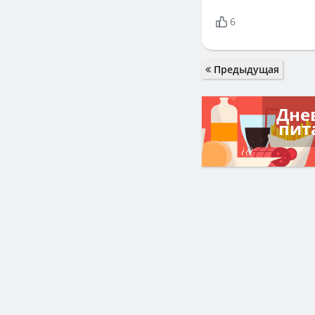
6
Предыдущая
Дне
пит