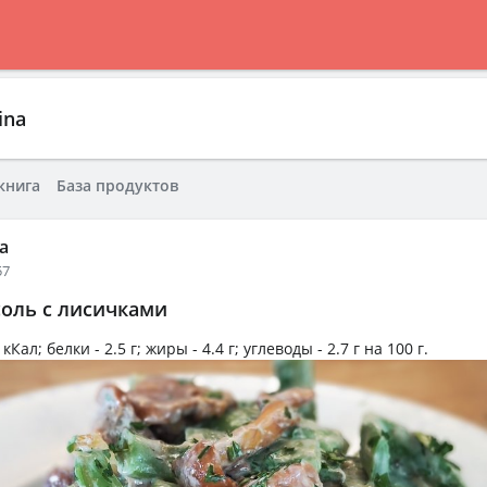
ina
книга
База продуктов
a
57
соль с лисичками
 кКал
; белки -
2.5 г
; жиры -
4.4 г
; углеводы -
2.7 г
на
100 г
.