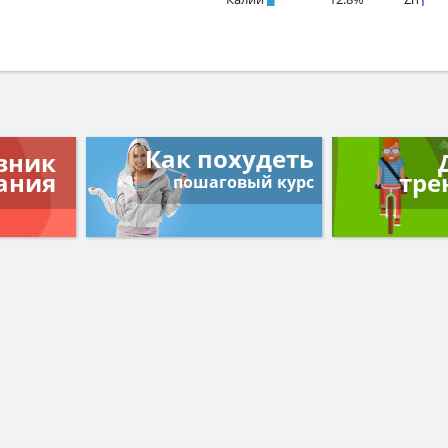
Как похудеть
вник
ания
тре
пошаговый курс