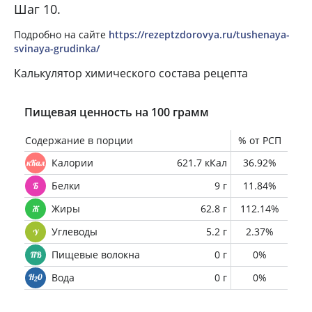
Шаг 10.
Подробно на сайте
https://rezeptzdorovya.ru/tushenaya-
svinaya-grudinka/
Калькулятор химического состава рецепта
Пищевая ценность на 100 грамм
Содержание в порции
% от РСП
Калории
621.7 кКал
36.92%
Белки
9 г
11.84%
Жиры
62.8 г
112.14%
Углеводы
5.2 г
2.37%
Пищевые волокна
0 г
0%
Вода
0 г
0%