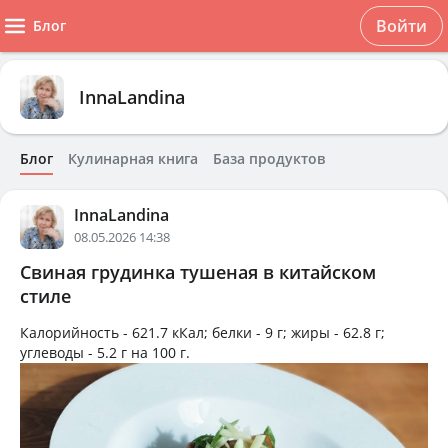
Войти
Блог
InnaLandina
Блог
Кулинарная книга
База продуктов
InnaLandina
08.05.2026 14:38
Свиная грудинка тушеная в китайском
стиле
Калорийность -
621.7 кКал
; белки -
9 г
; жиры -
62.8 г
;
углеводы -
5.2 г
на
100 г
.