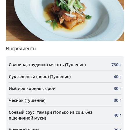
Ингредиенты
Свинина, грудинка мякоть (Тушение)
730 г
Лук зеленый (перо) (Тушение)
40 г
Имбиря корень сырой
30 г
Чеснок (Тушение)
30 г
Соевый соус, тамари (только из сои, без
40 г
пшеничной муки)
Рисовый Уксус
30 г