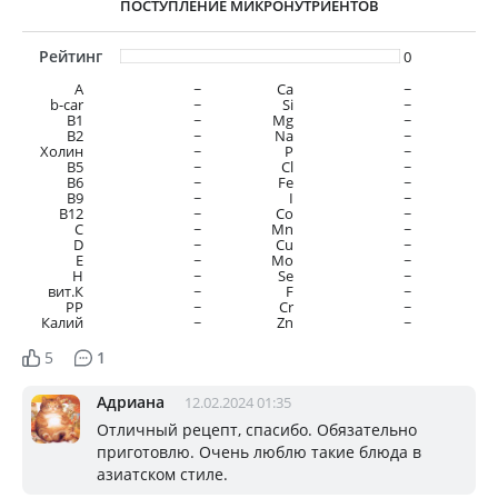
ПОСТУПЛЕНИЕ МИКРОНУТРИЕНТОВ
Рейтинг
0
A
~
Ca
~
b-car
~
Si
~
В1
~
Mg
~
B2
~
Na
~
Холин
~
P
~
B5
~
Cl
~
B6
~
Fe
~
B9
~
I
~
B12
~
Co
~
C
~
Mn
~
D
~
Cu
~
E
~
Mo
~
H
~
Se
~
вит.К
~
F
~
PP
~
Cr
~
Калий
~
Zn
~
5
1
Адриана
12.02.2024 01:35
Отличный рецепт, спасибо. Обязательно
приготовлю. Очень люблю такие блюда в
азиатском стиле.