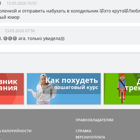
Ш
15.05.2026 10:55
оленкой и отправить набухать в холодильник 🤣это круто🤣Любл
ный юмор
23.05.2026 07:58
Ш
, 😅😅😅 ага, только увидела)))
Как похудеть
вник
ания
тре
пошаговый курс
ПРАВООБЛАДАТЕЛЯМ
А КАЛОРИЙНОСТИ
СПРАВКА
ВЕРСИИ/ОПЛАТА