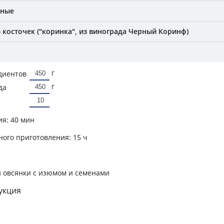
еные
косточек ("коринка", из винограда Черный Коринф)
г
диентов
г
да
ия:
40 мин
ного приготовления:
15 ч
 овсянки с изюмом и семенами
укция