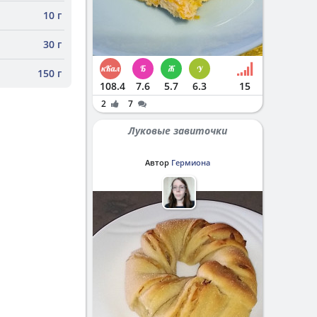
10 г
30 г
150 г
108.4
7.6
5.7
6.3
15
2
7
Луковые завиточки
Автор
Гермиона