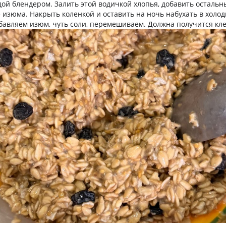
дой блендером. Залить этой водичкой хлопья, добавить остальн
 изюма. Накрыть коленкой и оставить на ночь набухать в холод
авляем изюм, чуть соли, перемешиваем. Должна получится кле