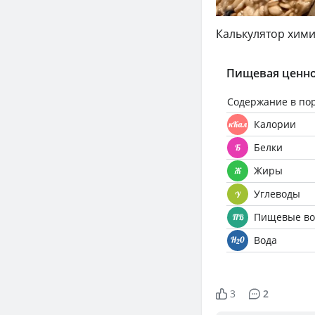
Калькулятор хими
Пищевая ценно
Содержание в по
Калории
Белки
Жиры
Углеводы
Пищевые во
Вода
3
2