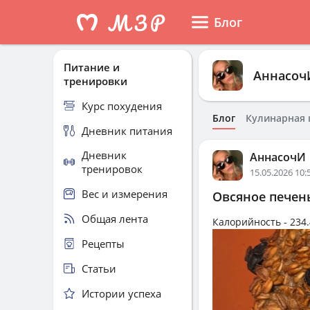
Блог
Питание и
Аннасоч
тренировки
Курс похудения
Блог
Кулинарная 
Дневник питания
Дневник
АннасочИ
тренировок
15.05.2026 10:
Вес и измерения
Овсяное печен
Общая лента
Калорийность -
234.
Рецепты
Статьи
Истории успеха