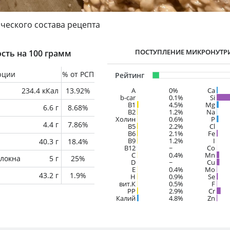
ческого состава рецепта
ПОСТУПЛЕНИЕ МИКРОНУТР
сть на 100 грамм
рции
% от РСП
Рейтинг
234.4 кКал
13.92%
A
0%
Ca
b-car
0.1%
Si
В1
4.5%
Mg
6.6 г
8.68%
B2
1.2%
Na
Холин
0.6%
P
4.4 г
7.86%
B5
2.2%
Cl
B6
2.1%
Fe
B9
1.2%
I
40.3 г
18.4%
B12
~
Co
C
0.4%
Mn
локна
5 г
25%
D
~
Cu
E
0.4%
Mo
43.2 г
1.9%
H
0.9%
Se
вит.К
0.5%
F
PP
2.9%
Cr
Калий
4.8%
Zn