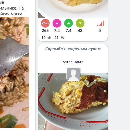
ые
ильнике. На
йкая масса
265
7.4
7.4
42
5
10
21
Скрамбл с жареным луком
Автор
Ольга