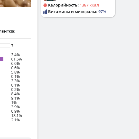
Калорийность:
1387 кКал
Витамины и минералы:
97%
ИЕНТОВ
7
3.4%
61.5%
6.6%
0.6%
5.8%
0.1%
3.3%
0.1%
0.2%
8.4%
9.1%
1%
3.9%
0.9%
13.1%
2.1%