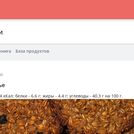
И
книга
База продуктов
50
ье
4 кКал
; белки -
6.6 г
; жиры -
4.4 г
; углеводы -
40.3 г
на
100 г
.