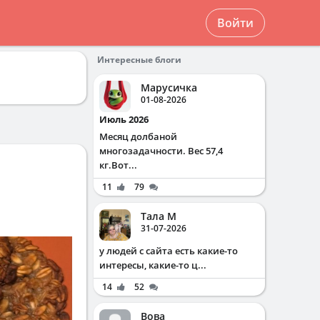
Войти
Интересные блоги
Марусичка
01-08-2026
Июль 2026
Месяц долбаной
многозадачности. Вес 57,4
кг.Вот...
11
79
Тала М
31-07-2026
у людей с сайта есть какие-то
интересы, какие-то ц...
14
52
Вова