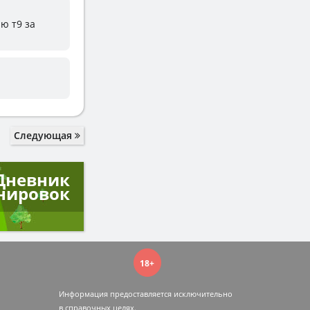
ю т9 за
Следующая
Дневник
нировок
18+
Информация предоставляется исключительно
в справочных целях.