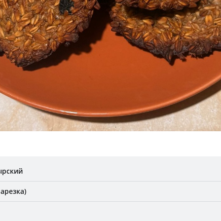
ырский
арезка)