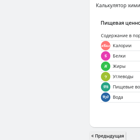
Калькулятор хими
Пищевая ценно
Содержание в по
Калории
Белки
Жиры
Углеводы
Пищевые во
Вода
Предыдущая