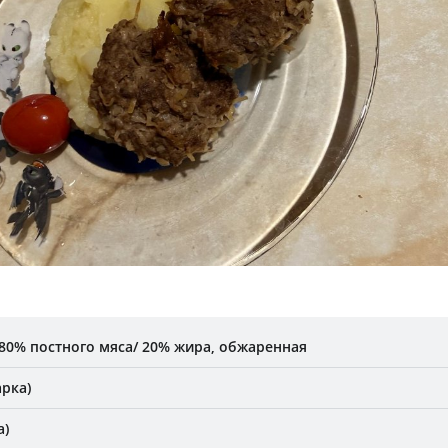
80% постного мяса/ 20% жира, обжаренная
рка)
а)