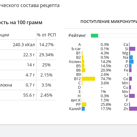
ческого состава рецепта
ПОСТУПЛЕНИЕ МИКРОНУТР
сть на 100 грамм
рции
% от РСП
Рейтинг
240.3 кКал
14.27%
A
0.3%
Ca
b-car
0.1%
Si
В1
4.3%
Mg
22.3 г
29.34%
B2
9.5%
Na
Холин
14.2%
P
14 г
25%
B5
14.5%
Cl
B6
20.9%
Fe
B9
2.6%
I
4.7 г
2.15%
B12
74.7%
Co
C
3.6%
Mn
локна
0.7 г
3.5%
D
~
Cu
E
1%
Mo
55.6 г
2.45%
H
0.3%
Se
вит.К
1.5%
F
PP
25.8%
Cr
Калий
17.5%
Zn