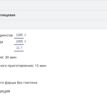
 пищевая
г
диентов
г
да
ия:
30 мин
ного приготовления:
15 мин
его фарша без глютена
укция