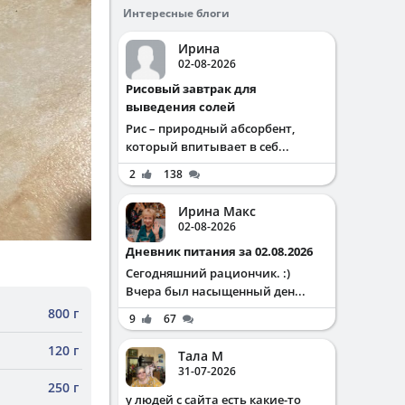
Интересные блоги
Ирина
02-08-2026
Рисовый завтрак для
выведения солей
Рис – природный абсорбент,
который впитывает в себ...
2
138
Ирина Макс
02-08-2026
Дневник питания за 02.08.2026
Сегодняшний рациончик. :)
Вчера был насыщенный ден...
800 г
9
67
120 г
Тала М
31-07-2026
250 г
у людей с сайта есть какие-то