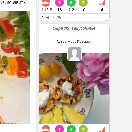
ке, добавить
112.8
13
2.2
10
4
5
8
Сырники закусочные
Автор
Море Перемен