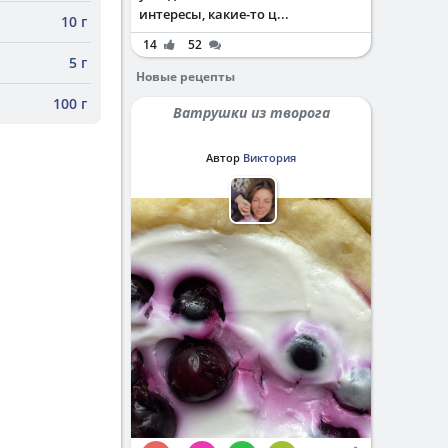
интересы, какие-то ц...
10 г
14
52
5 г
Новые рецепты
100 г
Ватрушки из творога
Автор
Виктория