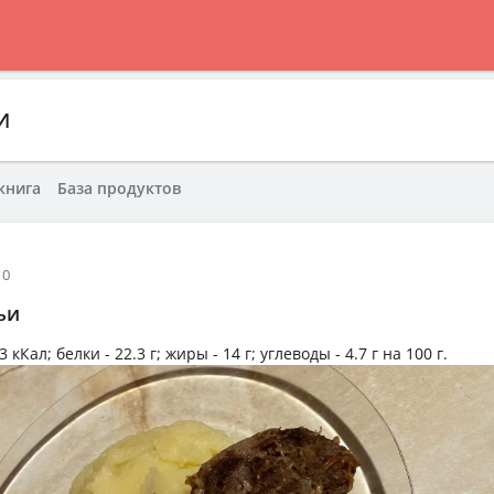
И
книга
База продуктов
10
ьи
3 кКал
; белки -
22.3 г
; жиры -
14 г
; углеводы -
4.7 г
на
100 г
.