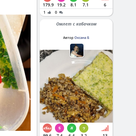
179.9
19.2
8.1
7.1
6
1
0
Омлет с кабачком
Автор
Оксана Б
99.6
7.4
6.4
3.2
13