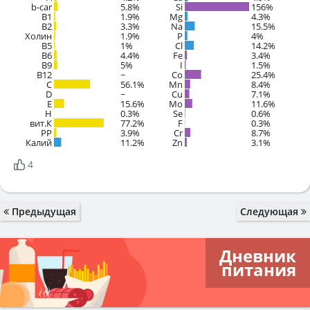
b-car
5.8%
Si
156%
В1
1.9%
Mg
4.3%
B2
3.3%
Na
15.5%
Холин
1.9%
P
4%
B5
1%
Cl
14.2%
B6
4.4%
Fe
3.4%
B9
5%
I
1.5%
B12
~
Co
25.4%
C
56.1%
Mn
8.4%
D
~
Cu
7.1%
E
15.6%
Mo
11.6%
H
0.3%
Se
0.6%
вит.К
77.2%
F
0.3%
PP
3.9%
Cr
8.7%
Калий
11.2%
Zn
3.1%
4
Предыдущая
Следующая
Дневник
питания