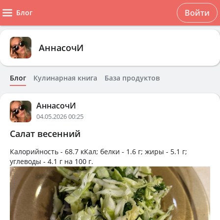
Войти
Блог
АннасочИ
Блог
Кулинарная книга
База продуктов
АннасочИ
04.05.2026 00:25
Салат весенний
Калорийность -
68.7 кКал
; белки -
1.6 г
; жиры -
5.1 г
;
углеводы -
4.1 г
на
100 г
.