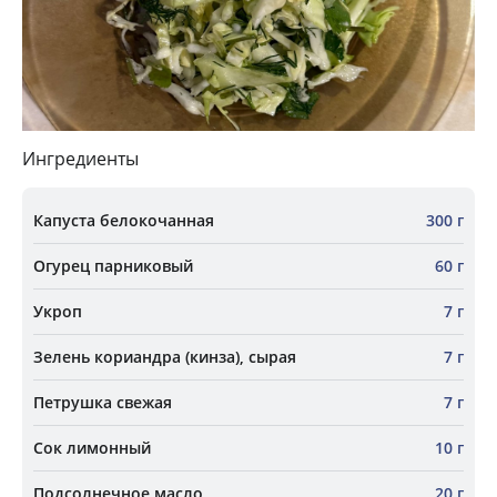
Ингредиенты
Капуста белокочанная
300 г
Огурец парниковый
60 г
Укроп
7 г
Зелень кориандра (кинза), сырая
7 г
Петрушка свежая
7 г
Сок лимонный
10 г
Подсолнечное масло
20 г