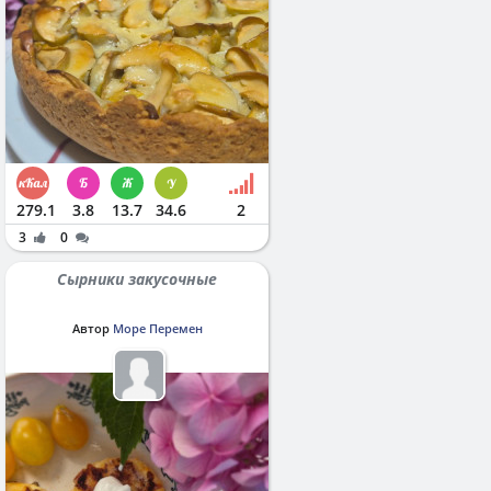
279.1
3.8
13.7
34.6
2
3
0
Сырники закусочные
Автор
Море Перемен