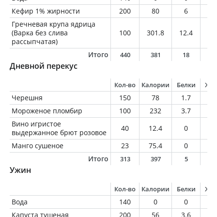
Кефир 1% жирности
200
80
6
2
Гречневая крупа ядрица
(Варка без слива
100
301.8
12.4
3.
рассыпчатая)
Итого
440
381
18
5
Дневной перекус
Кол-во
Калории
Белки
Жи
Черешня
150
78
1.7
0.
Мороженое пломбир
100
232
3.7
1
Вино игристое
40
12.4
0
0
выдержанное брют розовое
Манго сушеное
23
75.4
0
0
Итого
313
397
5
1
Ужин
Кол-во
Калории
Белки
Жи
Вода
140
0
0
0
Капуста тушеная
200
56
3.6
0.