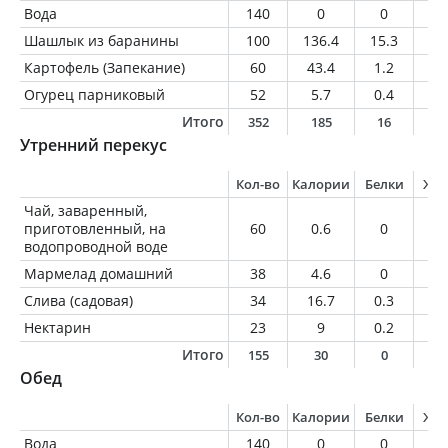
Вода
140
0
0
0
Шашлык из баранины
100
136.4
15.3
5.
Картофель (Запекание)
60
43.4
1.2
0.
Огурец парниковый
52
5.7
0.4
0.
Итого
352
185
16
6
Утренний перекус
Кол-во
Калории
Белки
Жи
Чай, заваренный,
приготовленный, на
60
0.6
0
0
водопроводной воде
Мармелад домашний
38
4.6
0
0
Слива (садовая)
34
16.7
0.3
0.
Нектарин
23
9
0.2
0.
Итого
155
30
0
0
Обед
Кол-во
Калории
Белки
Жи
Вода
140
0
0
0