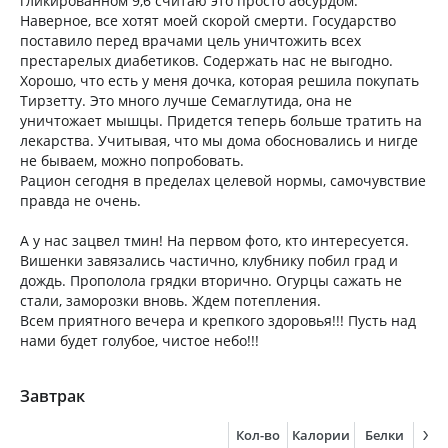
гликированном 9,6 считаю это просто абсурдом.
Наверное, все хотят моей скорой смерти. Государство
поставило перед врачами цель уничтожить всех
престарелых диабетиков. Содержать нас не выгодно.
Хорошо, что есть у меня дочка, которая решила покупать
Тирзетту. Это много лучше Семаглутида, она не
уничтожает мышцы. Придется теперь больше тратить на
лекарства. Учитывая, что мы дома обосновались и нигде
не бываем, можно попробовать.
Рацион сегодня в пределах целевой нормы, самочувствие
правда не очень.
А у нас зацвел тмин! На первом фото, кто интересуется.
Вишенки завязались частично, клубнику побил град и
дождь. Прополола грядки вторично. Огурцы сажать не
стали, заморозки вновь. Ждем потепления.
Всем приятного вечера и крепкого здоровья!!! Пусть над
нами будет голубое, чистое небо!!!
Завтрак
Кол-во
Калории
Белки
Жи