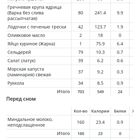
Гречневая крупа ядрица
(Варка без слива
80
241.4
9.9
2.
рассыпчатая)
Лодочки с печенью трески
42
123.7
1.9
12
Оливковое масло
2
18
0
2
Яйцо куриное (Жарка)
1
75.9
6.4
5.
Сельдерей
79
10.3
0.7
0.
Салат (латук)
39
6.2
0.6
0.
Морская капуста
37
9.2
0.3
0.
(ламинария) свежая
Руккола
34
8.5
0.9
0.
Итого
703
549
24
2
Перед сном
Кол-во
Калории
Белки
Жи
Миндальное молоко,
160
23.4
0.9
2
неподслащенное
Итого
160
23
0
2