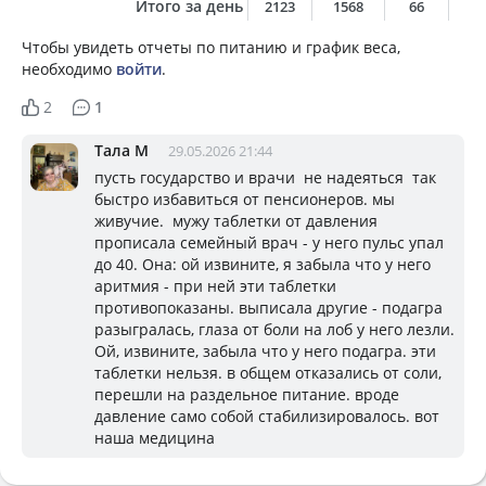
Итого за день
2123
1568
66
5
Чтобы увидеть отчеты по питанию и график веса,
необходимо
войти
.
2
1
Тала М
29.05.2026 21:44
пусть государство и врачи не надеяться так
быстро избавиться от пенсионеров. мы
живучие. мужу таблетки от давления
прописала семейный врач - у него пульс упал
до 40. Она: ой извините, я забыла что у него
аритмия - при ней эти таблетки
противопоказаны. выписала другие - подагра
разыгралась, глаза от боли на лоб у него лезли.
Ой, извините, забыла что у него подагра. эти
таблетки нельзя. в общем отказались от соли,
перешли на раздельное питание. вроде
давление само собой стабилизировалось. вот
наша медицина