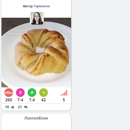
Автор
Гермиона
265
7.4
7.4
42
5
10
21
Пшеноблин