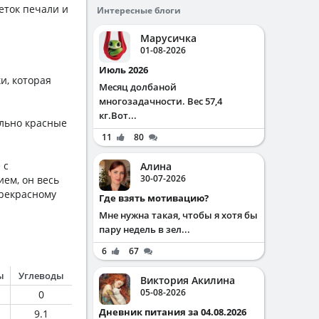
еток печали и
Интересные блоги
Марусичка
01-08-2026
Июль 2026
и, которая
Месяц долбаной
многозадачности. Вес 57,4
кг.Вот...
ельно красные
11
80
 с
Алина
30-07-2026
ием, он весь
прекрасному
Где взять мотивацию?
Мне нужна такая, чтобы я хотя бы
пару недель в зел...
6
67
ы
Углеводы
Виктория Акилина
05-08-2026
0
Дневник питания за 04.08.2026
9.1