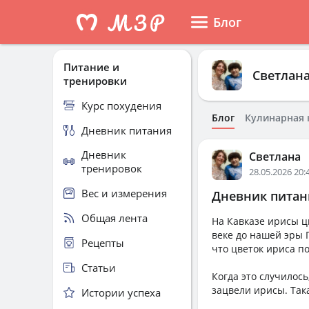
Блог
Питание и
Светлан
тренировки
Курс похудения
Блог
Кулинарная 
Дневник питания
Дневник
Светлана
тренировок
28.05.2026 20:
Вес и измерения
Дневник питани
Общая лента
На Кавказе ирисы ц
веке до нашей эры 
Рецепты
что цветок ириса п
Статьи
Когда это случилось
зацвели ирисы. Так
Истории успеха