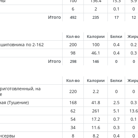
ины
100
136.4
15.3
5.9
6
2
0.1
0
Итого
492
235
17
12
Кол-во
Калории
Белки
Жир
 шиповника по 2-162
200
100
0.4
0.2
98
46.1
0.4
0.3
Итого
298
146
0
0
Кол-во
Калории
Белки
Жир
приготовленный, на
220
2.2
0
0
е
ная (Тушение)
168
41.8
2.5
0.3
62
261
5.1
13.6
54
17.2
0.7
0.1
34
11.6
0.3
0
онсервы
8
8.2
0.4
0