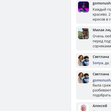
gomonush
Каждый го
красиво. 2
ирисов в г
Милая лю
Очень люб
перед подъ
сорняками
Светлана
Sonya
, да
Светлана
gomonush
была сраж
разбивают
подобрать
Алексей