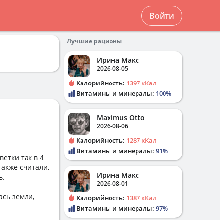
Войти
Лучшие рационы
Ирина Макс
2026-08-05
Калорийность:
1397 кКал
Витамины и минералы:
100%
Maximus Otto
2026-08-06
Калорийность:
1287 кКал
Витамины и минералы:
91%
етки так в 4
также считали,
Ирина Макс
ь.
2026-08-01
ась земли,
Калорийность:
1387 кКал
Витамины и минералы:
97%