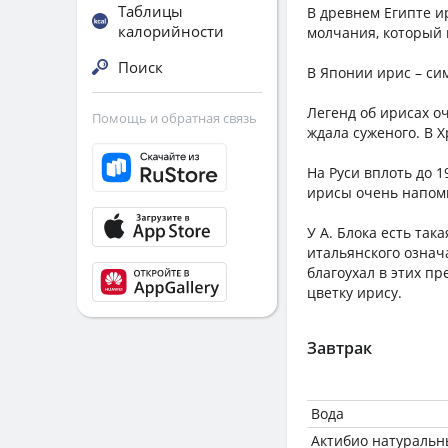
Таблицы
В древнем Египте и
калорийности
молчания, который
Поиск
В Японии ирис – сим
Легенд об ирисах о
Помощь и обратная связь
ждала суженого. В 
На Руси вплоть до 
ирисы очень напом
У А. Блока есть так
итальянского означа
благоухал в этих п
цветку ирису.
Завтрак
Вода
Актибио натуральн