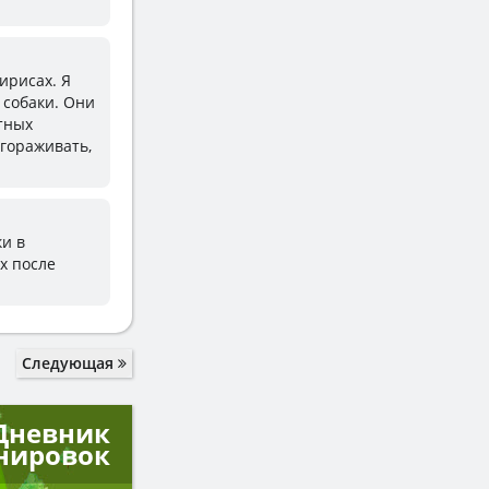
ирисах. Я
 собаки. Они
тных
гораживать,
ки в
х после
Следующая
Дневник
нировок