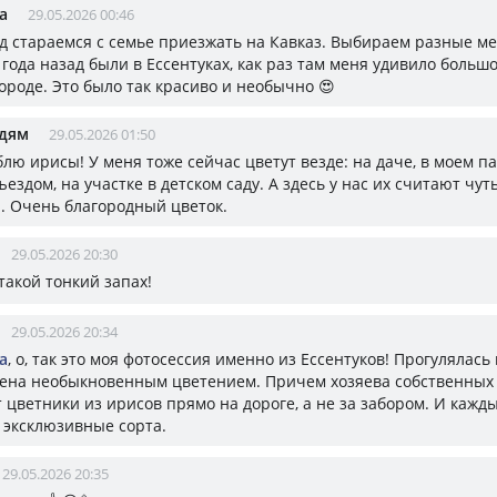
a
29.05.2026 00:46
д стараемся с семье приезжать на Кавказ. Выбираем разные мес
 года назад были в Ессентуках, как раз там меня удивило больш
ороде. Это было так красиво и необычно 😍
дям
29.05.2026 01:50
лю ирисы! У меня тоже сейчас цветут везде: на даче, в моем п
ездом, на участке в детском саду. А здесь у нас их считают чут
. Очень благородный цветок.
29.05.2026 20:30
, такой тонкий запах!
29.05.2026 20:34
a
, о, так это моя фотосессия именно из Ессентуков! Прогулялась 
ена необыкновенным цветением. Причем хозяева собственных
 цветники из ирисов прямо на дороге, а не за забором. И кажд
 эксклюзивные сорта.
29.05.2026 20:35