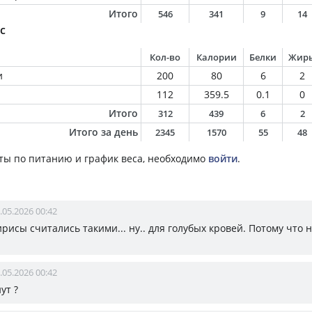
Итого
546
341
9
14
с
Кол-во
Калории
Белки
Жир
и
200
80
6
2
112
359.5
0.1
0
Итого
312
439
6
2
Итого за день
2345
1570
55
48
ты по питанию и график веса, необходимо
войти
.
.05.2026 00:42
рисы считались такими... ну.. для голубых кровей. Потому что
.05.2026 00:42
ут ?