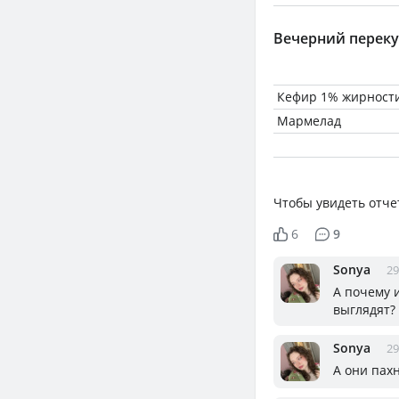
Вечерний переку
Кефир 1% жирност
Мармелад
Чтобы увидеть отче
6
9
Sonya
29
А почему и
выглядят?
Sonya
29
А они пахн