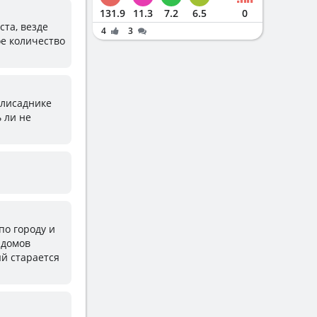
131.9
11.3
7.2
6.5
0
та, везде
4
3
ое количество
алисаднике
ь ли не
по городу и
 домов
ый старается