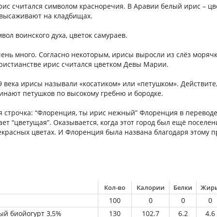
рис считался символом красноречия. В Аравии белый ирис – цв
 высаживают на кладбищах.
вол воинского духа, цветок самураев.
чень много. Согласно некоторым, ирисы выросли из слёз морячк
Христианстве ирис считался цветком Девы Марии.
19 века ирисы называли «косатиком» или «петушком». Действит
инают петушков по высокому гребню и бородке.
ая строчка: “Флоренция, ты ирис нежный” Флоренция в переводе
ет “цветущая”. Оказывается, когда этот город был ещё поселен
рекрасных цветах. И Флоренция была названа благодаря этому 
Кол-во
Калории
Белки
Жир
100
0
0
0
ый биойогурт 3,5%
130
102.7
6.2
4.6