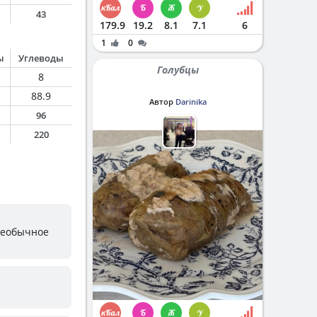
43
179.9
19.2
8.1
7.1
6
1
0
ы
Углеводы
Голубцы
8
88.9
Автор
Darinika
96
220
 необычное