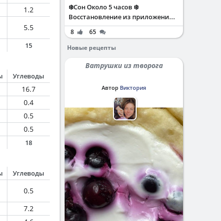
❄️Сон Около 5 часов ❄️
1.2
Восстановление из приложени...
5.5
8
65
15
Новые рецепты
Ватрушки из творога
ы
Углеводы
Автор
Виктория
16.7
0.4
0.5
0.5
18
ы
Углеводы
0.5
7.2