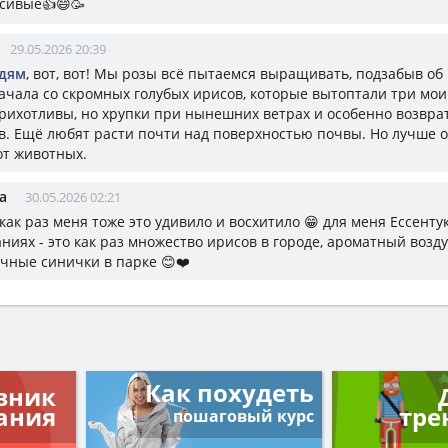
сивые👍😄🥳
29.05.2026 20:39
дям
, вот, вот! Мы розы всё пытаемся выращивать, подзабыв об 
начала со скромных голубых ирисов, которые вытоптали три мои
рихотливы, но хрупки при нынешних ветрах и особенно возвра
в. Ещё любят расти почти над поверхностью почвы. Но лучше о
от животных.
a
30.05.2026 02:21
 как раз меня тоже это удивило и восхитило 😁 для меня Ессенту
ниях - это как раз множество ирисов в городе, ароматный возду
учные синички в парке 😊❤️
Как похудеть
вник
ания
тре
пошаговый курс