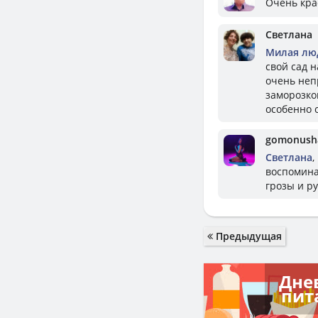
Очень кра
Светлана
Милая лю
свой сад 
очень неп
заморозко
особенно 
gomonush
Светлана
,
воспомина
грозы и р
Предыдущая
Дне
пит