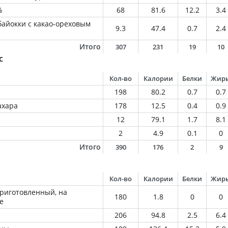
%
68
81.6
12.2
3.4
байокки с какао-ореховым
9.3
47.4
0.7
2.4
Итого
307
231
19
10
с
Кол-во
Калории
Белки
Жир
198
80.2
0.7
0.7
ахара
178
12.5
0.4
0.9
12
79.1
1.7
8.1
2
4.9
0.1
0
Итого
390
176
2
9
Кол-во
Калории
Белки
Жир
приготовленный, на
180
1.8
0
0
е
206
94.8
2.5
6.4