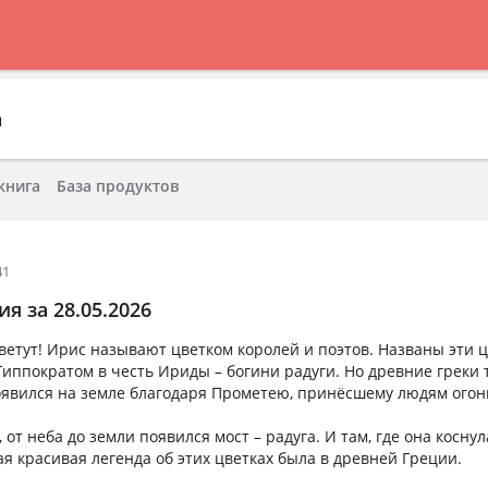
а
книга
База продуктов
41
я за 28.05.2026
ветут! Ирис называют цветком королей и поэтов. Названы эти цв
Гиппократом в честь Ириды – богини радуги. Но древние греки 
оявился на земле благодаря Прометею, принёсшему людям огон
, от неба до земли появился мост – радуга. И там, где она коснул
ая красивая легенда об этих цветках была в древней Греции.