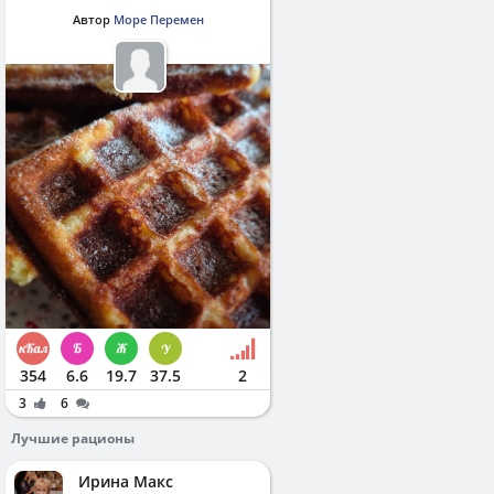
Автор
Море Перемен
354
6.6
19.7
37.5
2
3
6
Лучшие рационы
Ирина Макс