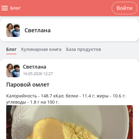
Войти
Блог
Светлана
Блог
Кулинарная книга
База продуктов
Светлана
16.05.2026 12:27
Паровой омлет
Калорийность -
148.7 кКал
; белки -
11.4 г
; жиры -
10.6 г
;
углеводы -
1.8 г
на
100 г
.