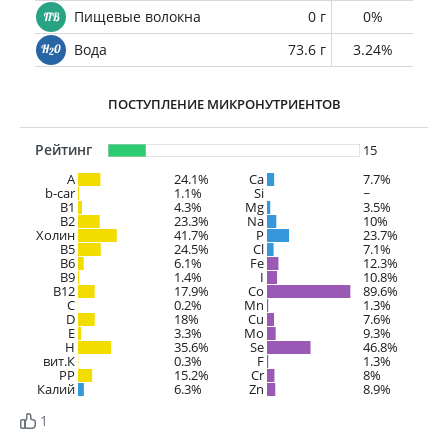
Пищевые волокна
0 г
0%
Вода
73.6 г
3.24%
ПОСТУПЛЕНИЕ МИКРОНУТРИЕНТОВ
Рейтинг
15
A
24.1%
Ca
7.7%
b-car
1.1%
Si
~
В1
4.3%
Mg
3.5%
B2
23.3%
Na
10%
Холин
41.7%
P
23.7%
B5
24.5%
Cl
7.1%
B6
6.1%
Fe
12.3%
B9
1.4%
I
10.8%
B12
17.9%
Co
89.6%
C
0.2%
Mn
1.3%
D
18%
Cu
7.6%
E
3.3%
Mo
9.3%
H
35.6%
Se
46.8%
вит.К
0.3%
F
1.3%
PP
15.2%
Cr
8%
Калий
6.3%
Zn
8.9%
1